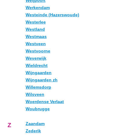
Weijpoort
Werkendam
Westeinde (Hazerswoude)
Westerlee
Westland
Westmaas
Westveen
Westvoorne
Weverwijk
Wieldrecht
Wijngaarden
Wijngaarden zh
Willemsdorp
Wilsveen
Woerdense Verlaat
Woubrugge
Zaandam
Z
Zederik