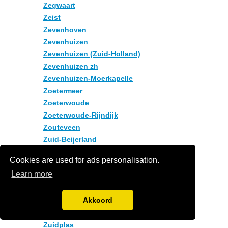
Zegwaart
Zeist
Zevenhoven
Zevenhuizen
Zevenhuizen (Zuid-Holland)
Zevenhuizen zh
Zevenhuizen-Moerkapelle
Zoetermeer
Zoeterwoude
Zoeterwoude-Rijndijk
Zouteveen
Zuid-Beijerland
Zuid-Holland
Cookies are used for ads personalisation.
Zuid-Holland Zuid
Learn more
Zuid-Hollandse Eilanden
Zuid-beijerland
Akkoord
Zuidbroek
Zuidland
Zuidplas