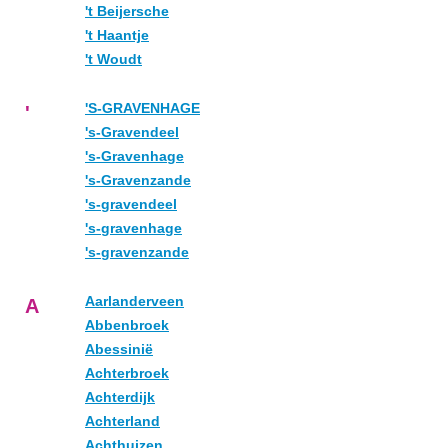
't Beijersche
't Haantje
't Woudt
'S-GRAVENHAGE
'
's-Gravendeel
's-Gravenhage
's-Gravenzande
's-gravendeel
's-gravenhage
's-gravenzande
Aarlanderveen
A
Abbenbroek
Abessinië
Achterbroek
Achterdijk
Achterland
Achthuizen