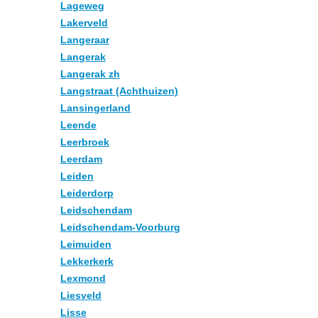
Lageweg
Lakerveld
Langeraar
Langerak
Langerak zh
Langstraat (Achthuizen)
Lansingerland
Leende
Leerbroek
Leerdam
Leiden
Leiderdorp
Leidschendam
Leidschendam-Voorburg
Leimuiden
Lekkerkerk
Lexmond
Liesveld
Lisse