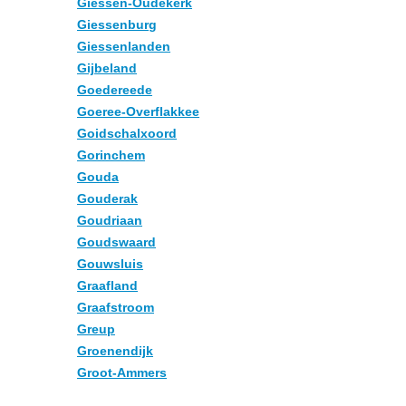
Giessen-Oudekerk
Giessenburg
Giessenlanden
Gijbeland
Goedereede
Goeree-Overflakkee
Goidschalxoord
Gorinchem
Gouda
Gouderak
Goudriaan
Goudswaard
Gouwsluis
Graafland
Graafstroom
Greup
Groenendijk
Groot-Ammers