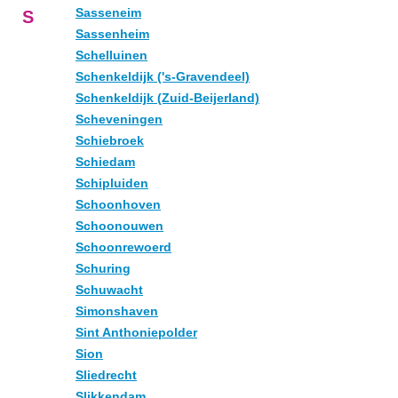
Sasseneim
S
Sassenheim
Schelluinen
Schenkeldijk ('s-Gravendeel)
Schenkeldijk (Zuid-Beijerland)
Scheveningen
Schiebroek
Schiedam
Schipluiden
Schoonhoven
Schoonouwen
Schoonrewoerd
Schuring
Schuwacht
Simonshaven
Sint Anthoniepolder
Sion
Sliedrecht
Slikkendam