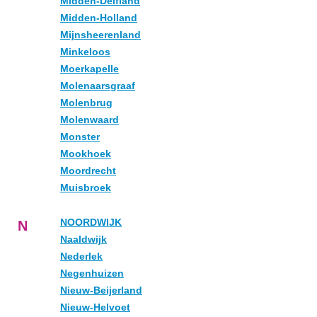
Midden-Delfland
Midden-Holland
Mijnsheerenland
Minkeloos
Moerkapelle
Molenaarsgraaf
Molenbrug
Molenwaard
Monster
Mookhoek
Moordrecht
Muisbroek
NOORDWIJK
N
Naaldwijk
Nederlek
Negenhuizen
Nieuw-Beijerland
Nieuw-Helvoet