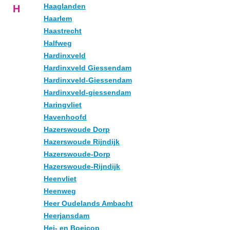
Haaglanden
H
Haarlem
Haastrecht
Halfweg
Hardinxveld
Hardinxveld Giessendam
Hardinxveld-Giessendam
Hardinxveld-giessendam
Haringvliet
Havenhoofd
Hazerswoude Dorp
Hazerswoude Rijndijk
Hazerswoude-Dorp
Hazerswoude-Rijndijk
Heenvliet
Heenweg
Heer Oudelands Ambacht
Heerjansdam
Hei- en Boeicop