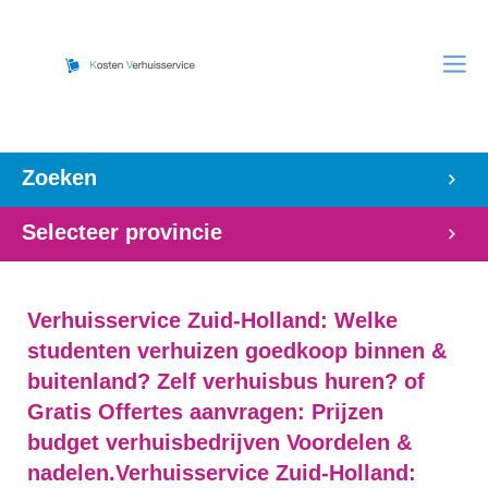
Zoeken
Selecteer provincie
Verhuisservice Zuid-Holland: Welke
studenten verhuizen goedkoop binnen &
buitenland? Zelf verhuisbus huren? of
Gratis Offertes aanvragen: Prijzen
budget verhuisbedrijven Voordelen &
nadelen.Verhuisservice Zuid-Holland: