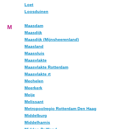
Loet
Loosduinen
Maasdam
M
Maasdijk
Maasdijk (Mijnsheerenland)
Maasland
Maassluis
Maasvlakte
Maasvlakte Rotterdam
Maasvlakte rt
Mechelen
Meerkerk
Meije
Melissant
Metropoolregio Rotterdam Den Haag
Middelburg
Middelharnis