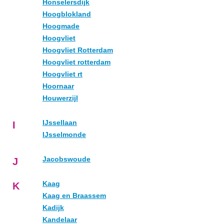
Honselersdijk
Hoogblokland
Hoogmade
Hoogvliet
Hoogvliet Rotterdam
Hoogvliet rotterdam
Hoogvliet rt
Hoornaar
Houwerzijl
IJssellaan
I
IJsselmonde
Jacobswoude
J
Kaag
K
Kaag en Braassem
Kadijk
Kandelaar