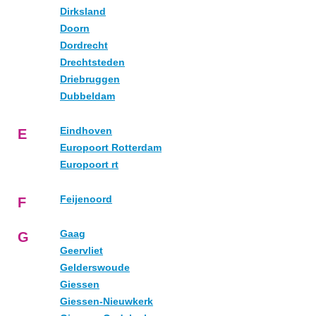
Dirksland
Doorn
Dordrecht
Drechtsteden
Driebruggen
Dubbeldam
Eindhoven
E
Europoort Rotterdam
Europoort rt
Feijenoord
F
Gaag
G
Geervliet
Gelderswoude
Giessen
Giessen-Nieuwkerk