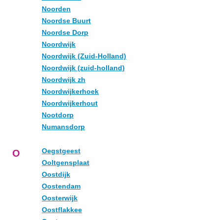
Noorden
Noordse Buurt
Noordse Dorp
Noordwijk
Noordwijk (Zuid-Holland)
Noordwijk (zuid-holland)
Noordwijk zh
Noordwijkerhoek
Noordwijkerhout
Nootdorp
Numansdorp
Oegstgeest
O
Ooltgensplaat
Oostdijk
Oostendam
Oosterwijk
Oostflakkee