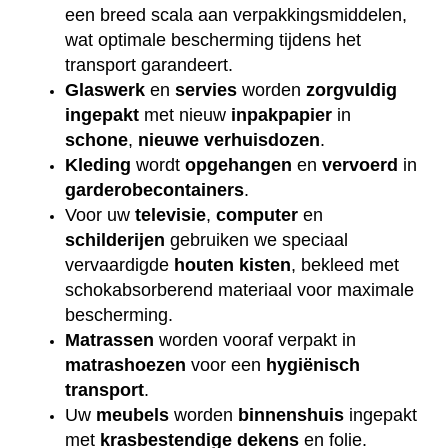
een breed scala aan verpakkingsmiddelen,
wat optimale bescherming tijdens het
transport garandeert.
Glaswerk
en
servies
worden
zorgvuldig
ingepakt
met nieuw
inpakpapier
in
schone
,
nieuwe
verhuisdozen
.
Kleding
wordt
opgehangen
en
vervoerd
in
garderobecontainers
.
Voor uw
televisie
,
computer
en
schilderijen
gebruiken we speciaal
vervaardigde
houten
kisten
, bekleed met
schokabsorberend materiaal voor maximale
bescherming.
Matrassen
worden vooraf verpakt in
matrashoezen
voor een
hygiënisch
transport
.
Uw
meubels
worden
binnenshuis
ingepakt
met
krasbestendige
dekens
en folie.