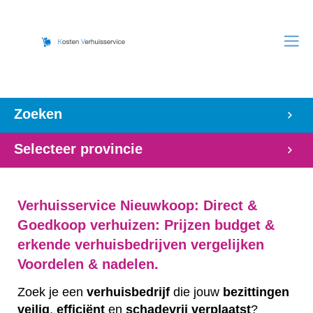
Zoeken
Selecteer provincie
Verhuisservice Nieuwkoop: Direct &
Goedkoop verhuizen: Prijzen budget &
erkende verhuisbedrijven vergelijken
Voordelen & nadelen.
Zoek je een
verhuisbedrijf
die jouw
bezittingen
veilig
,
efficiënt
en
schadevrij
verplaatst
?