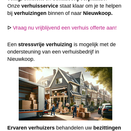
Onze
verhuisservice
staat klaar om je te helpen
bij
verhuizingen
binnen of naar
Nieuwkoop.
ᐅ
Vraag nu vrijblijvend een verhuis offerte aan!
Een
stressvrije
verhuizing
is mogelijk met de
ondersteuning van een verhuisbedrijf in
Nieuwkoop.
Ervaren
verhuizers
behandelen uw
bezittingen