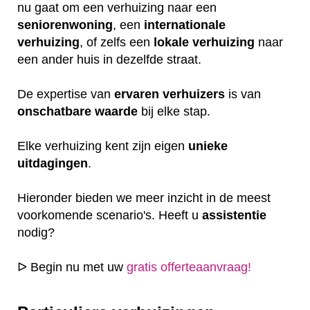
nu gaat om een verhuizing naar een
seniorenwoning
, een
internationale
verhuizing
, of zelfs een
lokale
verhuizing
naar
een ander huis in dezelfde straat.
De expertise van
ervaren
verhuizers
is van
onschatbare
waarde
bij elke stap.
Elke verhuizing kent zijn eigen
unieke
uitdagingen
.
Hieronder bieden we meer inzicht in de meest
voorkomende scenario's. Heeft u
assistentie
nodig?
ᐅ Begin nu met uw
gratis offerteaanvraag!