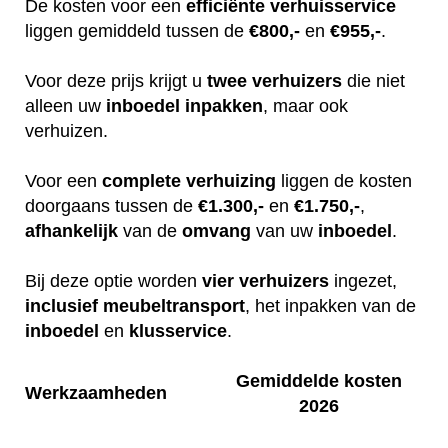
De kosten voor een
efficiënte
verhuisservice
liggen gemiddeld tussen de
€800,-
en
€955,-
.
Voor deze prijs krijgt u
twee
verhuizers
die niet
alleen uw
inboedel
inpakken
, maar ook
verhuizen.
Voor een
complete
verhuizing
liggen de kosten
doorgaans tussen de
€1.300,-
en
€1.750,-
,
afhankelijk
van de
omvang
van uw
inboedel
.
Bij deze optie worden
vier
verhuizers
ingezet,
inclusief
meubeltransport
, het inpakken van de
inboedel
en
klusservice
.
Gemiddelde kosten
Werkzaamheden
2026