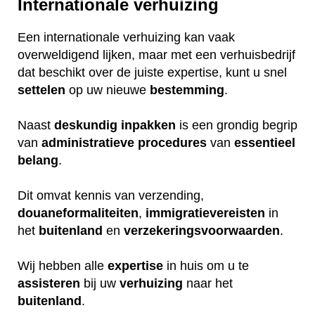
Internationale verhuizing
Een internationale verhuizing kan vaak
overweldigend lijken, maar met een verhuisbedrijf
dat beschikt over de juiste expertise, kunt u snel
settelen
op uw nieuwe
bestemming
.
Naast
deskundig
inpakken
is een grondig begrip
van
administratieve
procedures
van
essentieel
belang
.
Dit omvat kennis van verzending,
douaneformaliteiten
,
immigratievereisten
in
het
buitenland
en
verzekeringsvoorwaarden
.
Wij hebben alle
expertise
in huis om u te
assisteren
bij uw
verhuizing
naar het
buitenland
.