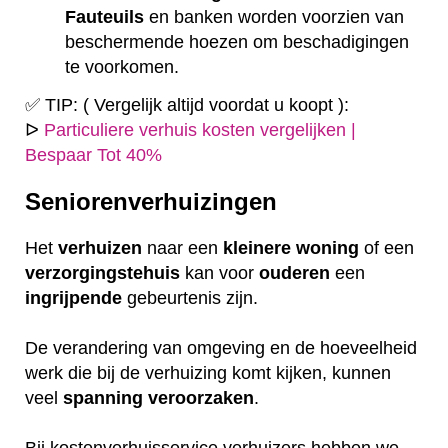
Fauteuils
en banken worden voorzien van
beschermende hoezen om beschadigingen
te voorkomen.
✅ TIP: ( Vergelijk altijd voordat u koopt ):
ᐅ
Particuliere verhuis kosten vergelijken |
Bespaar Tot 40%
Seniorenverhuizingen
Het
verhuizen
naar een
kleinere
woning
of een
verzorgingstehuis
kan voor
ouderen
een
ingrijpende
gebeurtenis zijn.
De verandering van omgeving en de hoeveelheid
werk die bij de verhuizing komt kijken, kunnen
veel
spanning
veroorzaken
.
Bij kostenverhuisservice verhuizers hebben we