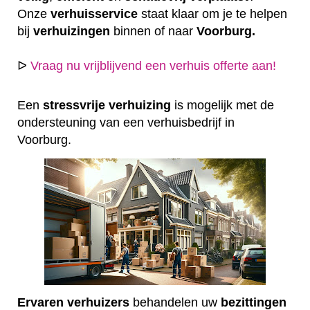
Onze
verhuisservice
staat klaar om je te helpen
bij
verhuizingen
binnen of naar
Voorburg.
ᐅ
Vraag nu vrijblijvend een verhuis offerte aan!
Een
stressvrije
verhuizing
is mogelijk met de
ondersteuning van een verhuisbedrijf in
Voorburg.
Ervaren
verhuizers
behandelen uw
bezittingen