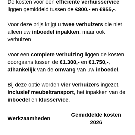
De kosten voor een
efficiënte
verhuisservice
liggen gemiddeld tussen de
€800,-
en
€955,-
.
Voor deze prijs krijgt u
twee
verhuizers
die niet
alleen uw
inboedel
inpakken
, maar ook
verhuizen.
Voor een
complete
verhuizing
liggen de kosten
doorgaans tussen de
€1.300,-
en
€1.750,-
,
afhankelijk
van de
omvang
van uw
inboedel
.
Bij deze optie worden
vier
verhuizers
ingezet,
inclusief
meubeltransport
, het inpakken van de
inboedel
en
klusservice
.
Gemiddelde kosten
Werkzaamheden
2026