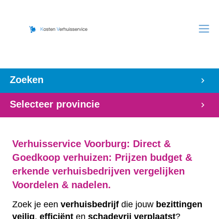
Zoeken
Selecteer provincie
Verhuisservice Voorburg: Direct &
Goedkoop verhuizen: Prijzen budget &
erkende verhuisbedrijven vergelijken
Voordelen & nadelen.
Zoek je een
verhuisbedrijf
die jouw
bezittingen
veilig
,
efficiënt
en
schadevrij
verplaatst
?