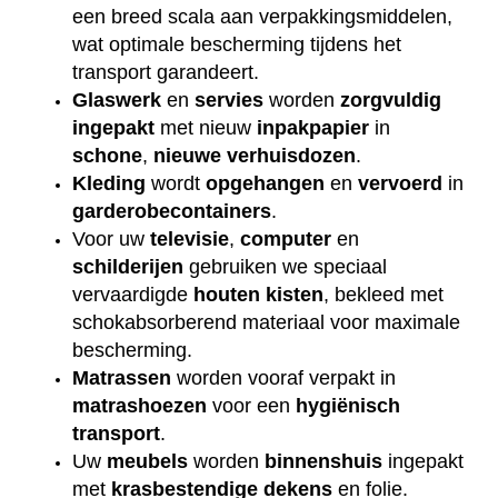
een breed scala aan verpakkingsmiddelen,
wat optimale bescherming tijdens het
transport garandeert.
Glaswerk
en
servies
worden
zorgvuldig
ingepakt
met nieuw
inpakpapier
in
schone
,
nieuwe
verhuisdozen
.
Kleding
wordt
opgehangen
en
vervoerd
in
garderobecontainers
.
Voor uw
televisie
,
computer
en
schilderijen
gebruiken we speciaal
vervaardigde
houten
kisten
, bekleed met
schokabsorberend materiaal voor maximale
bescherming.
Matrassen
worden vooraf verpakt in
matrashoezen
voor een
hygiënisch
transport
.
Uw
meubels
worden
binnenshuis
ingepakt
met
krasbestendige
dekens
en folie.