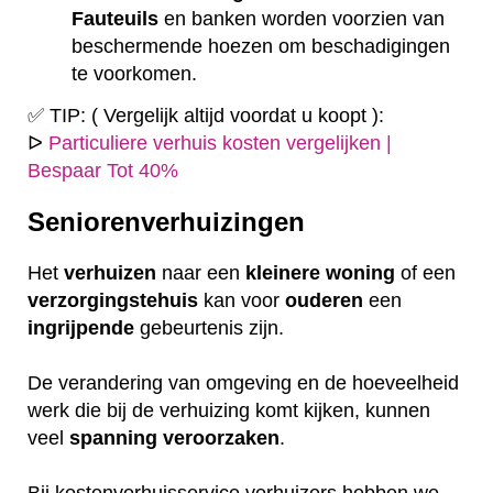
Fauteuils
en banken worden voorzien van
beschermende hoezen om beschadigingen
te voorkomen.
✅ TIP: ( Vergelijk altijd voordat u koopt ):
ᐅ
Particuliere verhuis kosten vergelijken |
Bespaar Tot 40%
Seniorenverhuizingen
Het
verhuizen
naar een
kleinere
woning
of een
verzorgingstehuis
kan voor
ouderen
een
ingrijpende
gebeurtenis zijn.
De verandering van omgeving en de hoeveelheid
werk die bij de verhuizing komt kijken, kunnen
veel
spanning
veroorzaken
.
Bij kostenverhuisservice verhuizers hebben we