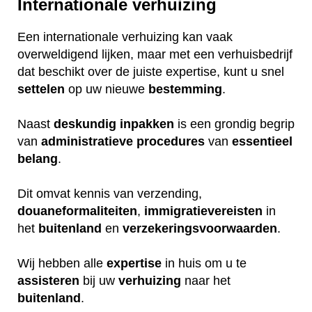
Internationale verhuizing
Een internationale verhuizing kan vaak
overweldigend lijken, maar met een verhuisbedrijf
dat beschikt over de juiste expertise, kunt u snel
settelen
op uw nieuwe
bestemming
.
Naast
deskundig
inpakken
is een grondig begrip
van
administratieve
procedures
van
essentieel
belang
.
Dit omvat kennis van verzending,
douaneformaliteiten
,
immigratievereisten
in
het
buitenland
en
verzekeringsvoorwaarden
.
Wij hebben alle
expertise
in huis om u te
assisteren
bij uw
verhuizing
naar het
buitenland
.