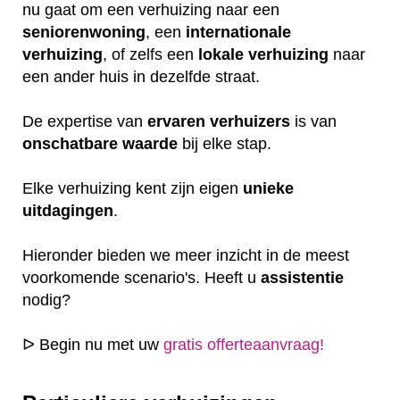
nu gaat om een verhuizing naar een
seniorenwoning
, een
internationale
verhuizing
, of zelfs een
lokale
verhuizing
naar
een ander huis in dezelfde straat.
De expertise van
ervaren
verhuizers
is van
onschatbare
waarde
bij elke stap.
Elke verhuizing kent zijn eigen
unieke
uitdagingen
.
Hieronder bieden we meer inzicht in de meest
voorkomende scenario's. Heeft u
assistentie
nodig?
ᐅ Begin nu met uw
gratis offerteaanvraag!