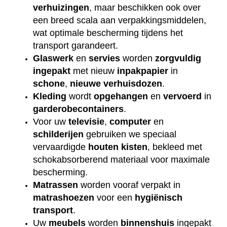
verhuizingen
, maar beschikken ook over
een breed scala aan verpakkingsmiddelen,
wat optimale bescherming tijdens het
transport garandeert.
Glaswerk
en
servies
worden
zorgvuldig
ingepakt
met nieuw
inpakpapier
in
schone
,
nieuwe
verhuisdozen
.
Kleding
wordt
opgehangen
en
vervoerd
in
garderobecontainers
.
Voor uw
televisie
,
computer
en
schilderijen
gebruiken we speciaal
vervaardigde
houten
kisten
, bekleed met
schokabsorberend materiaal voor maximale
bescherming.
Matrassen
worden vooraf verpakt in
matrashoezen
voor een
hygiënisch
transport
.
Uw
meubels
worden
binnenshuis
ingepakt