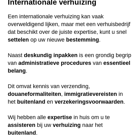
Internationale verhuizing
Een internationale verhuizing kan vaak
overweldigend lijken, maar met een verhuisbedrijf
dat beschikt over de juiste expertise, kunt u snel
settelen
op uw nieuwe
bestemming
.
Naast
deskundig
inpakken
is een grondig begrip
van
administratieve
procedures
van
essentieel
belang
.
Dit omvat kennis van verzending,
douaneformaliteiten
,
immigratievereisten
in
het
buitenland
en
verzekeringsvoorwaarden
.
Wij hebben alle
expertise
in huis om u te
assisteren
bij uw
verhuizing
naar het
buitenland
.