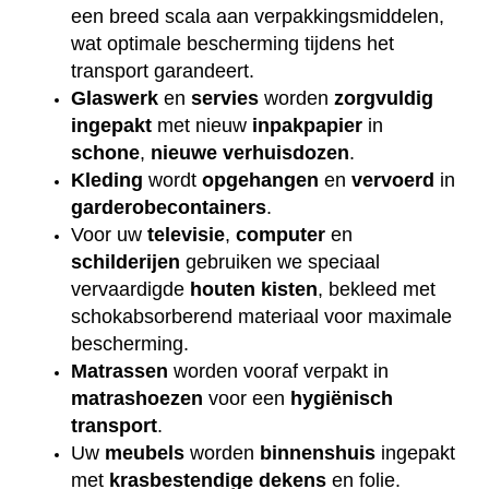
een breed scala aan verpakkingsmiddelen,
wat optimale bescherming tijdens het
transport garandeert.
Glaswerk
en
servies
worden
zorgvuldig
ingepakt
met nieuw
inpakpapier
in
schone
,
nieuwe
verhuisdozen
.
Kleding
wordt
opgehangen
en
vervoerd
in
garderobecontainers
.
Voor uw
televisie
,
computer
en
schilderijen
gebruiken we speciaal
vervaardigde
houten
kisten
, bekleed met
schokabsorberend materiaal voor maximale
bescherming.
Matrassen
worden vooraf verpakt in
matrashoezen
voor een
hygiënisch
transport
.
Uw
meubels
worden
binnenshuis
ingepakt
met
krasbestendige
dekens
en folie.