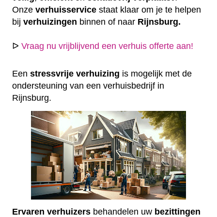
Onze
verhuisservice
staat klaar om je te helpen
bij
verhuizingen
binnen of naar
Rijnsburg.
ᐅ
Vraag nu vrijblijvend een verhuis offerte aan!
Een
stressvrije
verhuizing
is mogelijk met de
ondersteuning van een verhuisbedrijf in
Rijnsburg.
Ervaren
verhuizers
behandelen uw
bezittingen