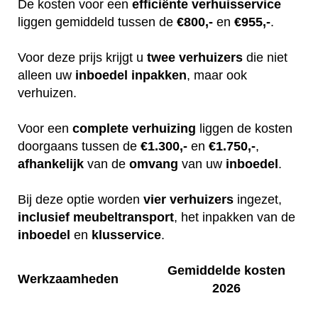
De kosten voor een
efficiënte
verhuisservice
liggen gemiddeld tussen de
€800,-
en
€955,-
.
Voor deze prijs krijgt u
twee
verhuizers
die niet
alleen uw
inboedel
inpakken
, maar ook
verhuizen.
Voor een
complete
verhuizing
liggen de kosten
doorgaans tussen de
€1.300,-
en
€1.750,-
,
afhankelijk
van de
omvang
van uw
inboedel
.
Bij deze optie worden
vier
verhuizers
ingezet,
inclusief
meubeltransport
, het inpakken van de
inboedel
en
klusservice
.
Gemiddelde kosten
Werkzaamheden
2026