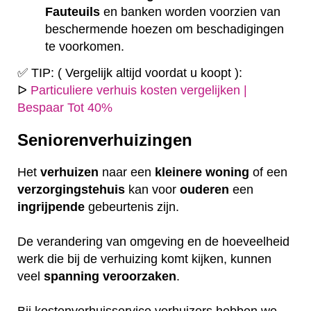
Fauteuils
en banken worden voorzien van
beschermende hoezen om beschadigingen
te voorkomen.
✅ TIP: ( Vergelijk altijd voordat u koopt ):
ᐅ
Particuliere verhuis kosten vergelijken |
Bespaar Tot 40%
Seniorenverhuizingen
Het
verhuizen
naar een
kleinere
woning
of een
verzorgingstehuis
kan voor
ouderen
een
ingrijpende
gebeurtenis zijn.
De verandering van omgeving en de hoeveelheid
werk die bij de verhuizing komt kijken, kunnen
veel
spanning
veroorzaken
.
Bij kostenverhuisservice verhuizers hebben we