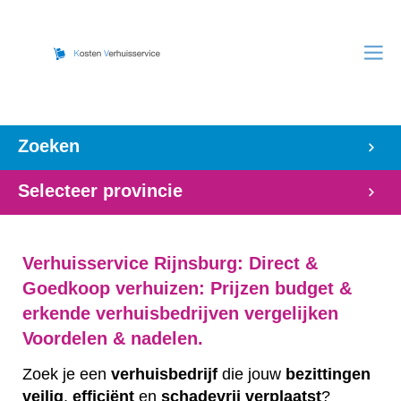
Zoeken
Selecteer provincie
Verhuisservice Rijnsburg: Direct &
Goedkoop verhuizen: Prijzen budget &
erkende verhuisbedrijven vergelijken
Voordelen & nadelen.
Zoek je een
verhuisbedrijf
die jouw
bezittingen
veilig
,
efficiënt
en
schadevrij
verplaatst
?