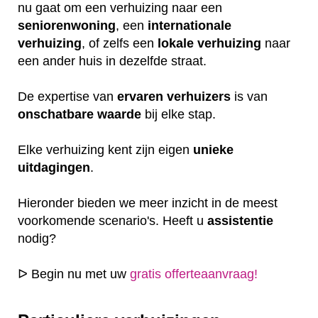
nu gaat om een verhuizing naar een
seniorenwoning
, een
internationale
verhuizing
, of zelfs een
lokale
verhuizing
naar
een ander huis in dezelfde straat.
De expertise van
ervaren
verhuizers
is van
onschatbare
waarde
bij elke stap.
Elke verhuizing kent zijn eigen
unieke
uitdagingen
.
Hieronder bieden we meer inzicht in de meest
voorkomende scenario's. Heeft u
assistentie
nodig?
ᐅ Begin nu met uw
gratis offerteaanvraag!