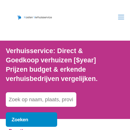
Verhuisservice: Direct &
Goedkoop verhuizen [$year]
Prijzen budget & erkende
verhuisbedrijven vergelijken.
Zoeken