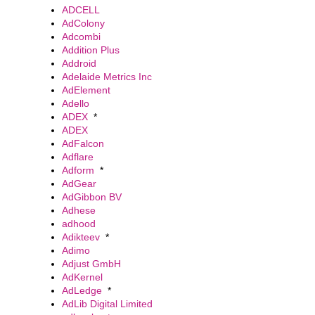
ADCELL
AdColony
Adcombi
Addition Plus
Addroid
Adelaide Metrics Inc
AdElement
Adello
ADEX
*
ADEX
AdFalcon
Adflare
Adform
*
AdGear
AdGibbon BV
Adhese
adhood
Adikteev
*
Adimo
Adjust GmbH
AdKernel
AdLedge
*
AdLib Digital Limited