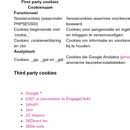
First party cookies
Cookienaam
Functioneel
Sessiecookies (waaronder
Sessiecookies waarmee voorkeuren
PHPSESSID)
bewaard.
Cookies beginnende met
Cookies voor aangemelde en inge
‘cookie_’
en inloggen te vereenvoudigen.
Cookies: cookieverklaring
Cookies om informatie en voorkeu
en ckn
bij te houden.
Analytisch
Cookies die Google Analytics (
priv
Cookies: _ga, _gat en _gid
anonieme bezoekersstatistieken.
Third party cookies
Google
*
[24]7.ai (successor to EngageClick)
1plusX
1trn
22-Visions
2KDirect Inc.
360e-com