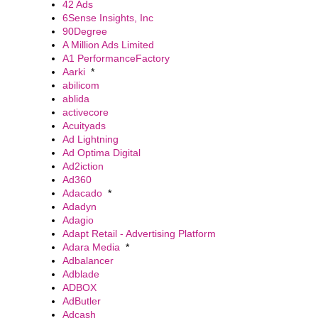
42 Ads
6Sense Insights, Inc
90Degree
A Million Ads Limited
A1 PerformanceFactory
Aarki
*
abilicom
ablida
activecore
Acuityads
Ad Lightning
Ad Optima Digital
Ad2iction
Ad360
Adacado
*
Adadyn
Adagio
Adapt Retail - Advertising Platform
Adara Media
*
Adbalancer
Adblade
ADBOX
AdButler
Adcash