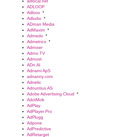
adlocal.net
ADLOOP
Adloox
*
Adludio
*
ADman Media
AdMaxim
*
Admedo
*
Admetrics
*
Admixer
Admo.TV
Admost
ADn.AI
Adnami ApS
adnanny.com
Adnetic
Adnuntius AS
Adobe Advertising Cloud
*
AdotMob
AdPlay
AdPlayer.Pro
AdPlugg
Adpone
AdPredictive
AdRetarget