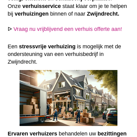
Onze
verhuisservice
staat klaar om je te helpen
bij
verhuizingen
binnen of naar
Zwijndrecht.
ᐅ
Vraag nu vrijblijvend een verhuis offerte aan!
Een
stressvrije
verhuizing
is mogelijk met de
ondersteuning van een verhuisbedrijf in
Zwijndrecht.
Ervaren
verhuizers
behandelen uw
bezittingen