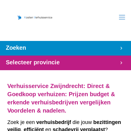
Zoeken
Selecteer provincie
Verhuisservice Zwijndrecht: Direct &
Goedkoop verhuizen: Prijzen budget &
erkende verhuisbedrijven vergelijken
Voordelen & nadelen.
Zoek je een
verhuisbedrijf
die jouw
bezittingen
veilig
,
efficiënt
en
schadevrij
verplaatst
?