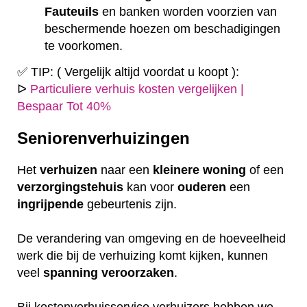
Fauteuils
en banken worden voorzien van
beschermende hoezen om beschadigingen
te voorkomen.
✅ TIP: ( Vergelijk altijd voordat u koopt ):
ᐅ
Particuliere verhuis kosten vergelijken |
Bespaar Tot 40%
Seniorenverhuizingen
Het
verhuizen
naar een
kleinere
woning
of een
verzorgingstehuis
kan voor
ouderen
een
ingrijpende
gebeurtenis zijn.
De verandering van omgeving en de hoeveelheid
werk die bij de verhuizing komt kijken, kunnen
veel
spanning
veroorzaken
.
Bij kostenverhuisservice verhuizers hebben we