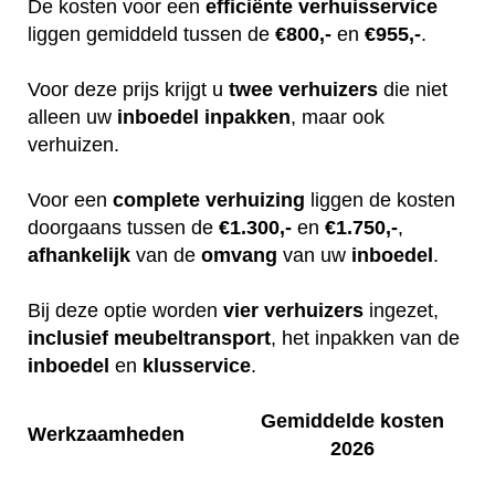
De kosten voor een
efficiënte
verhuisservice
liggen gemiddeld tussen de
€800,-
en
€955,-
.
Voor deze prijs krijgt u
twee
verhuizers
die niet
alleen uw
inboedel
inpakken
, maar ook
verhuizen.
Voor een
complete
verhuizing
liggen de kosten
doorgaans tussen de
€1.300,-
en
€1.750,-
,
afhankelijk
van de
omvang
van uw
inboedel
.
Bij deze optie worden
vier
verhuizers
ingezet,
inclusief
meubeltransport
, het inpakken van de
inboedel
en
klusservice
.
Gemiddelde kosten
Werkzaamheden
2026