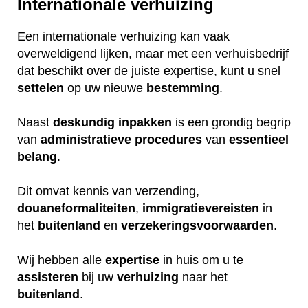
Internationale verhuizing
Een internationale verhuizing kan vaak
overweldigend lijken, maar met een verhuisbedrijf
dat beschikt over de juiste expertise, kunt u snel
settelen
op uw nieuwe
bestemming
.
Naast
deskundig
inpakken
is een grondig begrip
van
administratieve
procedures
van
essentieel
belang
.
Dit omvat kennis van verzending,
douaneformaliteiten
,
immigratievereisten
in
het
buitenland
en
verzekeringsvoorwaarden
.
Wij hebben alle
expertise
in huis om u te
assisteren
bij uw
verhuizing
naar het
buitenland
.