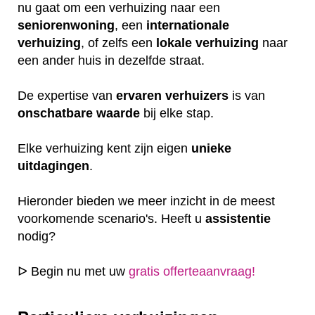
nu gaat om een verhuizing naar een
seniorenwoning
, een
internationale
verhuizing
, of zelfs een
lokale
verhuizing
naar
een ander huis in dezelfde straat.
De expertise van
ervaren
verhuizers
is van
onschatbare
waarde
bij elke stap.
Elke verhuizing kent zijn eigen
unieke
uitdagingen
.
Hieronder bieden we meer inzicht in de meest
voorkomende scenario's. Heeft u
assistentie
nodig?
ᐅ Begin nu met uw
gratis offerteaanvraag!