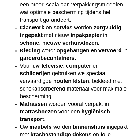
een breed scala aan verpakkingsmiddelen,
wat optimale bescherming tijdens het
transport garandeert.
Glaswerk
en
servies
worden
zorgvuldig
ingepakt
met nieuw
inpakpapier
in
schone
,
nieuwe
verhuisdozen
.
Kleding
wordt
opgehangen
en
vervoerd
in
garderobecontainers
.
Voor uw
televisie
,
computer
en
schilderijen
gebruiken we speciaal
vervaardigde
houten
kisten
, bekleed met
schokabsorberend materiaal voor maximale
bescherming.
Matrassen
worden vooraf verpakt in
matrashoezen
voor een
hygiënisch
transport
.
Uw
meubels
worden
binnenshuis
ingepakt
met
krasbestendige
dekens
en folie.