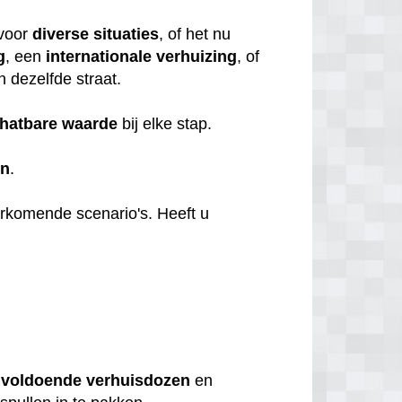
voor
diverse
situaties
, of het nu
g
, een
internationale
verhuizing
, of
n dezelfde straat.
hatbare
waarde
bij elke stap.
en
.
orkomende scenario's. Heeft u
u
voldoende
verhuisdozen
en