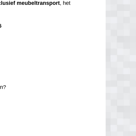
clusief
meubeltransport
, het
6
n?