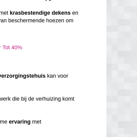
 met
krasbestendige
dekens
en
 van beschermende hoezen om
ar Tot 40%
verzorgingstehuis
kan voor
erk die bij de verhuizing komt
uime
ervaring
met