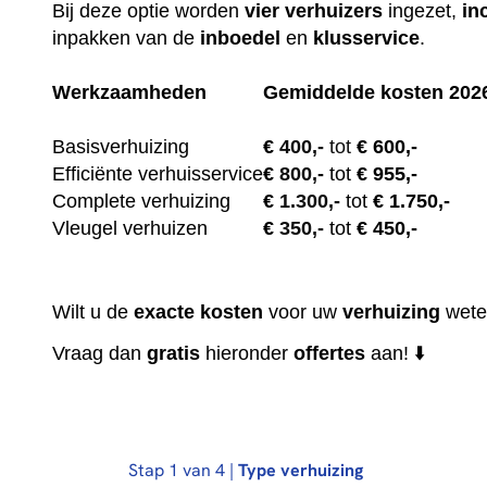
Bij deze optie worden
vier
verhuizers
ingezet,
in
inpakken van de
inboedel
en
klusservice
.
Werkzaamheden
Gemiddelde kosten 202
Basisverhuizing
€
400,-
tot
€ 600,-
Efficiënte verhuisservice
€
800,-
tot
€ 955,-
Complete verhuizing
€
1.300,-
tot
€ 1.750,-
Vleugel verhuizen
€
350,-
tot
€ 450,-
Wilt u de
exacte
kosten
voor uw
verhuizing
wete
Vraag dan
gratis
hieronder
offertes
aan! ⬇️