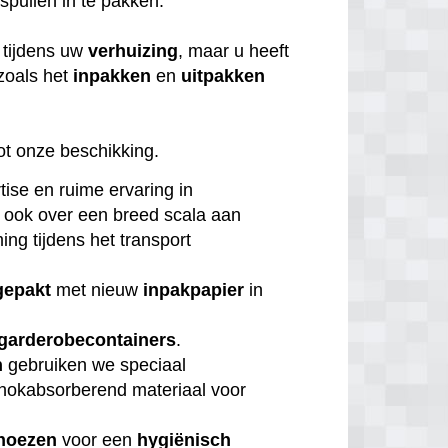
 spullen in te pakken.
tijdens uw
verhuizing
, maar u heeft
zoals het
inpakken
en
uitpakken
ot onze beschikking.
tise en ruime ervaring in
 ook over een breed scala aan
ng tijdens het transport
gepakt
met nieuw
inpakpapier
in
garderobecontainers
.
n
gebruiken we speciaal
chokabsorberend materiaal voor
hoezen
voor een
hygiënisch