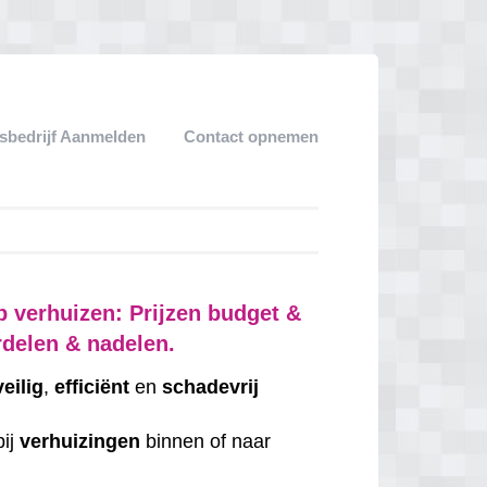
sbedrijf Aanmelden
Contact opnemen
p verhuizen: Prijzen budget &
rdelen & nadelen.
veilig
,
efficiënt
en
schadevrij
bij
verhuizingen
binnen of naar