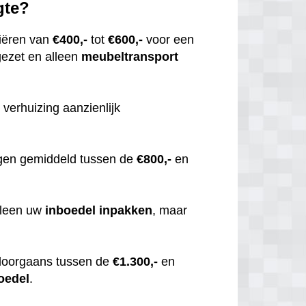
gte?
iëren van
€400,-
tot
€600,-
voor een
gezet en alleen
meubeltransport
 verhuizing aanzienlijk
gen gemiddeld tussen de
€800,-
en
alleen uw
inboedel
inpakken
, maar
doorgaans tussen de
€1.300,-
en
oedel
.