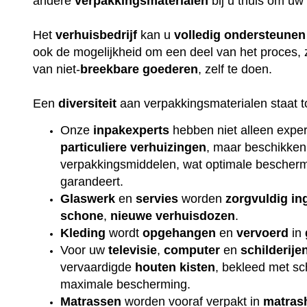
andere
verpakkingsmaterialen
bij u thuis om uw
Het
verhuisbedrijf
kan u
volledig
ondersteunen
ook de mogelijkheid om een deel van het proces, 
van niet-
breekbare
goederen
, zelf te doen.
Een
diversiteit
aan verpakkingsmaterialen staat t
Onze
inpakexperts
hebben niet alleen exper
particuliere
verhuizingen
, maar beschikken
verpakkingsmiddelen, wat optimale beschermi
garandeert.
Glaswerk
en
servies
worden
zorgvuldig
in
schone
,
nieuwe
verhuisdozen
.
Kleding
wordt
opgehangen
en
vervoerd
in
Voor uw
televisie
,
computer
en
schilderije
vervaardigde
houten
kisten
, bekleed met s
maximale bescherming.
Matrassen
worden vooraf verpakt in
matras