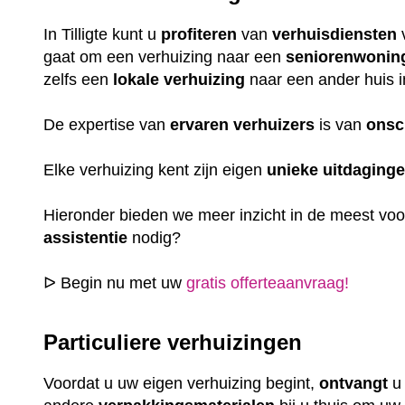
In Tilligte kunt u
profiteren
van
verhuisdiensten
gaat om een verhuizing naar een
seniorenwonin
zelfs een
lokale
verhuizing
naar een ander huis i
De expertise van
ervaren
verhuizers
is van
onsc
Elke verhuizing kent zijn eigen
unieke
uitdaging
Hieronder bieden we meer inzicht in de meest vo
assistentie
nodig?
ᐅ Begin nu met uw
gratis offerteaanvraag!
Particuliere verhuizingen
Voordat u uw eigen verhuizing begint,
ontvangt