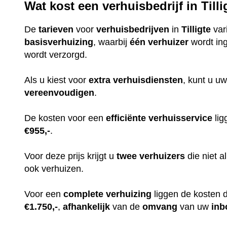
Wat kost een verhuisbedrijf in Tilli
De
tarieven
voor
verhuisbedrijven
in
Tilligte
var
basisverhuizing
, waarbij
één
verhuizer
wordt in
wordt verzorgd.
Als u kiest voor
extra
verhuisdiensten
, kunt u uw
vereenvoudigen
.
De kosten voor een
efficiënte
verhuisservice
lig
€955,-
.
Voor deze prijs krijgt u
twee
verhuizers
die niet 
ook verhuizen.
Voor een
complete
verhuizing
liggen de kosten 
€1.750,-
,
afhankelijk
van de
omvang
van uw
inb