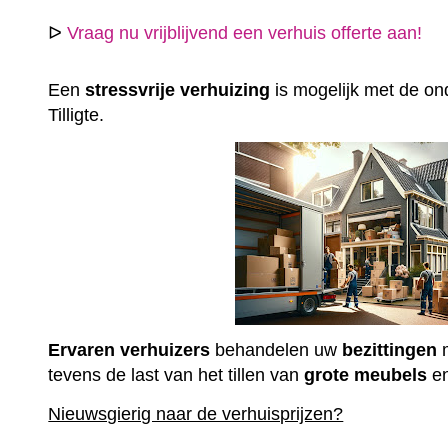
ᐅ
Vraag nu vrijblijvend een verhuis offerte aan!
Een
stressvrije
verhuizing
is mogelijk met de ond
Tilligte.
Ervaren
verhuizers
behandelen uw
bezittingen
m
tevens de last van het tillen van
grote
meubels
e
Nieuwsgierig naar de verhuisprijzen?