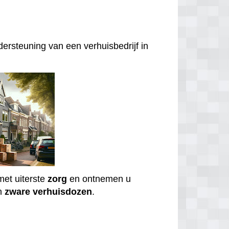
ersteuning van een verhuisbedrijf in
et uiterste
zorg
en ontnemen u
n
zware
verhuisdozen
.