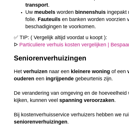
transport
.
Uw
meubels
worden
binnenshuis
ingepakt
folie.
Fauteuils
en banken worden voorzien
beschadigingen te voorkomen.
✅ TIP: ( Vergelijk altijd voordat u koopt ):
ᐅ
Particuliere verhuis kosten vergelijken | Bespa
Seniorenverhuizingen
Het
verhuizen
naar een
kleinere
woning
of een
ouderen
een
ingrijpende
gebeurtenis zijn.
De verandering van omgeving en de hoeveelheid w
kijken, kunnen veel
spanning
veroorzaken
.
Bij kostenverhuisservice verhuizers hebben we r
seniorenverhuizingen
.