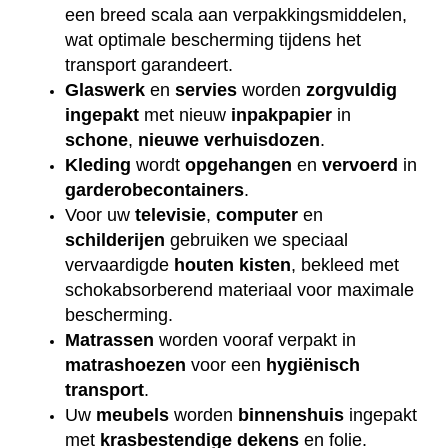
een breed scala aan verpakkingsmiddelen,
wat optimale bescherming tijdens het
transport garandeert.
Glaswerk
en
servies
worden
zorgvuldig
ingepakt
met nieuw
inpakpapier
in
schone
,
nieuwe
verhuisdozen
.
Kleding
wordt
opgehangen
en
vervoerd
in
garderobecontainers
.
Voor uw
televisie
,
computer
en
schilderijen
gebruiken we speciaal
vervaardigde
houten
kisten
, bekleed met
schokabsorberend materiaal voor maximale
bescherming.
Matrassen
worden vooraf verpakt in
matrashoezen
voor een
hygiënisch
transport
.
Uw
meubels
worden
binnenshuis
ingepakt
met
krasbestendige
dekens
en folie.