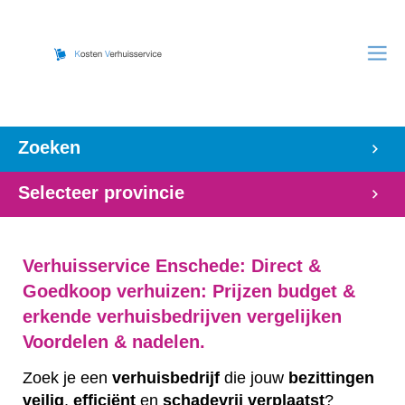
Zoeken
Selecteer provincie
Verhuisservice Enschede: Direct &
Goedkoop verhuizen: Prijzen budget &
erkende verhuisbedrijven vergelijken
Voordelen & nadelen.
Zoek je een
verhuisbedrijf
die jouw
bezittingen
veilig
,
efficiënt
en
schadevrij
verplaatst
?