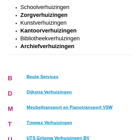
Schoolverhuizingen
Zorgverhuizingen
Kunstverhuizingen
Kantoorverhuizingen
Bibliotheekverhuizingen
Archiefverhuizingen
Beute Services
B
Dijkstra Verhuizingen
D
Meubeltransport en Pianotransport VSW
M
Timmex Verhuizingen
T
UTS Grijpma Verhuizingen BV
U