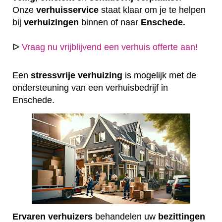
Onze
verhuisservice
staat klaar om je te helpen
bij
verhuizingen
binnen of naar
Enschede.
ᐅ
Vraag nu vrijblijvend een verhuis offerte aan!
Een
stressvrije
verhuizing
is mogelijk met de
ondersteuning van een verhuisbedrijf in
Enschede.
Ervaren
verhuizers
behandelen uw
bezittingen