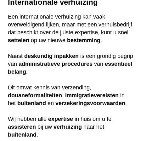
Internationale verhuizing
Een internationale verhuizing kan vaak
overweldigend lijken, maar met een verhuisbedrijf
dat beschikt over de juiste expertise, kunt u snel
settelen
op uw nieuwe
bestemming
.
Naast
deskundig
inpakken
is een grondig begrip
van
administratieve
procedures
van
essentieel
belang
.
Dit omvat kennis van verzending,
douaneformaliteiten
,
immigratievereisten
in
het
buitenland
en
verzekeringsvoorwaarden
.
Wij hebben alle
expertise
in huis om u te
assisteren
bij uw
verhuizing
naar het
buitenland
.