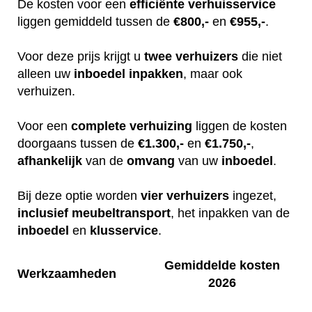
De kosten voor een
efficiënte
verhuisservice
liggen gemiddeld tussen de
€800,-
en
€955,-
.
Voor deze prijs krijgt u
twee
verhuizers
die niet
alleen uw
inboedel
inpakken
, maar ook
verhuizen.
Voor een
complete
verhuizing
liggen de kosten
doorgaans tussen de
€1.300,-
en
€1.750,-
,
afhankelijk
van de
omvang
van uw
inboedel
.
Bij deze optie worden
vier
verhuizers
ingezet,
inclusief
meubeltransport
, het inpakken van de
inboedel
en
klusservice
.
Gemiddelde kosten
Werkzaamheden
2026