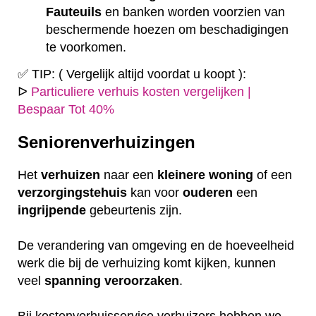
Fauteuils
en banken worden voorzien van
beschermende hoezen om beschadigingen
te voorkomen.
✅ TIP: ( Vergelijk altijd voordat u koopt ):
ᐅ
Particuliere verhuis kosten vergelijken |
Bespaar Tot 40%
Seniorenverhuizingen
Het
verhuizen
naar een
kleinere
woning
of een
verzorgingstehuis
kan voor
ouderen
een
ingrijpende
gebeurtenis zijn.
De verandering van omgeving en de hoeveelheid
werk die bij de verhuizing komt kijken, kunnen
veel
spanning
veroorzaken
.
Bij kostenverhuisservice verhuizers hebben we