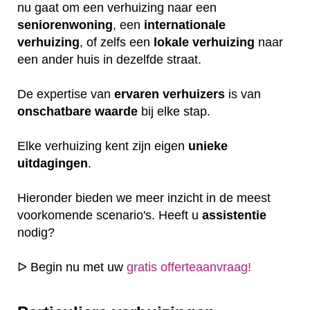
nu gaat om een verhuizing naar een
seniorenwoning
, een
internationale
verhuizing
, of zelfs een
lokale
verhuizing
naar
een ander huis in dezelfde straat.
De expertise van
ervaren
verhuizers
is van
onschatbare
waarde
bij elke stap.
Elke verhuizing kent zijn eigen
unieke
uitdagingen
.
Hieronder bieden we meer inzicht in de meest
voorkomende scenario's. Heeft u
assistentie
nodig?
ᐅ Begin nu met uw
gratis offerteaanvraag!