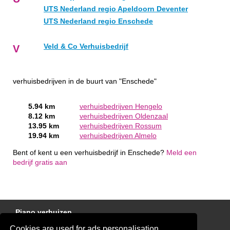
UTS Nederland regio Apeldoorn Deventer
UTS Nederland regio Enschede
Veld & Co Verhuisbedrijf
V
verhuisbedrijven in de buurt van "Enschede"
5.94 km
verhuisbedrijven Hengelo
8.12 km
verhuisbedrijven Oldenzaal
13.95 km
verhuisbedrijven Rossum
19.94 km
verhuisbedrijven Almelo
Bent of kent u een verhuisbedrijf in Enschede?
Meld een
bedrijf gratis aan
Piano verhuizen
Cookies are used for ads personalisation.
Gratis Verhuis Offertes Vergelijken