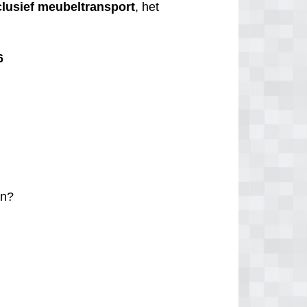
clusief
meubeltransport
, het
6
n?