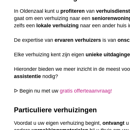
In Oldenzaal kunt u
profiteren
van
verhuisdiens
gaat om een verhuizing naar een
seniorenwonin
zelfs een
lokale
verhuizing
naar een ander huis i
De expertise van
ervaren
verhuizers
is van
onsc
Elke verhuizing kent zijn eigen
unieke
uitdaging
Hieronder bieden we meer inzicht in de meest vo
assistentie
nodig?
ᐅ Begin nu met uw
gratis offerteaanvraag!
Particuliere verhuizingen
Voordat u uw eigen verhuizing begint,
ontvangt