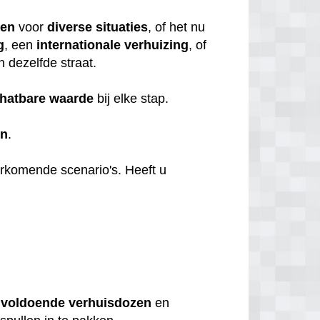
ten
voor
diverse
situaties
, of het nu
g
, een
internationale
verhuizing
, of
n dezelfde straat.
hatbare
waarde
bij elke stap.
en
.
orkomende scenario's. Heeft u
u
voldoende
verhuisdozen
en