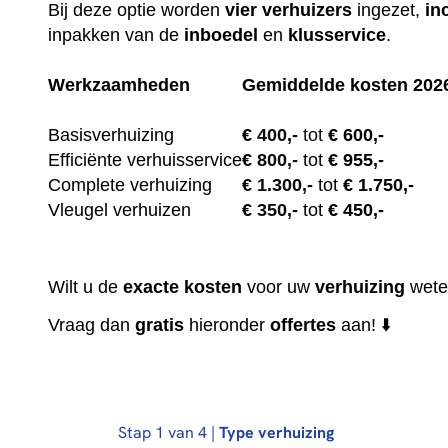
Bij deze optie worden
vier
verhuizers
ingezet,
in
inpakken van de
inboedel
en
klusservice
.
Werkzaamheden
Gemiddelde kosten 202
Basisverhuizing
€
400,-
tot
€ 600,-
Efficiënte verhuisservice
€
800,-
tot
€ 955,-
Complete verhuizing
€
1.300,-
tot
€ 1.750,-
Vleugel verhuizen
€
350,-
tot
€ 450,-
Wilt u de
exacte
kosten
voor uw
verhuizing
wete
Vraag dan
gratis
hieronder
offertes
aan! ⬇️