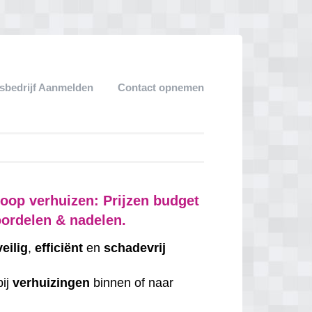
sbedrijf Aanmelden
Contact opnemen
oop verhuizen: Prijzen budget
oordelen & nadelen.
veilig
,
efficiënt
en
schadevrij
bij
verhuizingen
binnen of naar