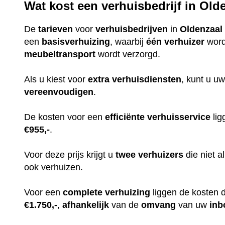
Wat kost een verhuisbedrijf in Old
De
tarieven
voor
verhuisbedrijven
in
Oldenzaal
een
basisverhuizing
, waarbij
één
verhuizer
word
meubeltransport
wordt verzorgd.
Als u kiest voor
extra
verhuisdiensten
, kunt u uw
vereenvoudigen
.
De kosten voor een
efficiënte
verhuisservice
lig
€955,-
.
Voor deze prijs krijgt u
twee
verhuizers
die niet 
ook verhuizen.
Voor een
complete
verhuizing
liggen de kosten 
€1.750,-
,
afhankelijk
van de
omvang
van uw
inb