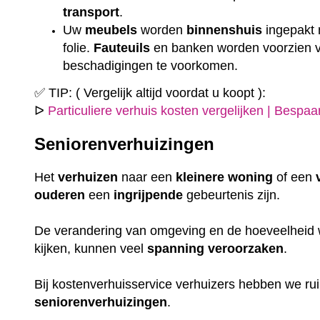
transport
.
Uw
meubels
worden
binnenshuis
ingepakt
folie.
Fauteuils
en banken worden voorzien
beschadigingen te voorkomen.
✅ TIP: ( Vergelijk altijd voordat u koopt ):
ᐅ
Particuliere verhuis kosten vergelijken | Bespa
Seniorenverhuizingen
Het
verhuizen
naar een
kleinere
woning
of een
ouderen
een
ingrijpende
gebeurtenis zijn.
De verandering van omgeving en de hoeveelheid w
kijken, kunnen veel
spanning
veroorzaken
.
Bij kostenverhuisservice verhuizers hebben we r
seniorenverhuizingen
.