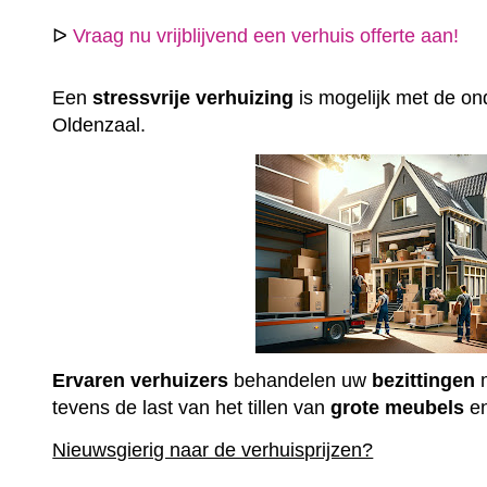
ᐅ
Vraag nu vrijblijvend een verhuis offerte aan!
Een
stressvrije
verhuizing
is mogelijk met de ond
Oldenzaal.
Ervaren
verhuizers
behandelen uw
bezittingen
m
tevens de last van het tillen van
grote
meubels
e
Nieuwsgierig naar de verhuisprijzen?