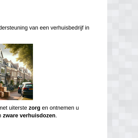
ersteuning van een verhuisbedrijf in
et uiterste
zorg
en ontnemen u
n
zware
verhuisdozen
.