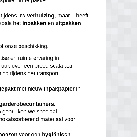
 spullen in te pakken.
tijdens uw
verhuizing
, maar u heeft
zoals het
inpakken
en
uitpakken
ot onze beschikking.
tise en ruime ervaring in
 ook over een breed scala aan
ng tijdens het transport
gepakt
met nieuw
inpakpapier
in
garderobecontainers
.
n
gebruiken we speciaal
chokabsorberend materiaal voor
hoezen
voor een
hygiënisch