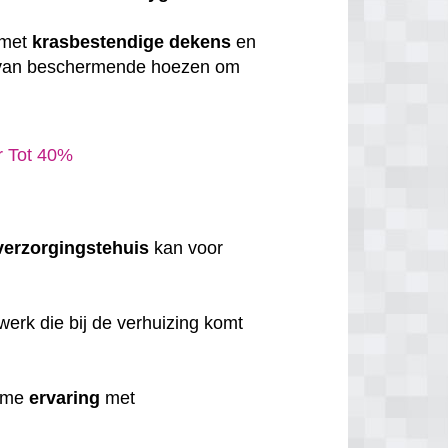
 met
krasbestendige
dekens
en
 van beschermende hoezen om
ar Tot 40%
verzorgingstehuis
kan voor
erk die bij de verhuizing komt
uime
ervaring
met