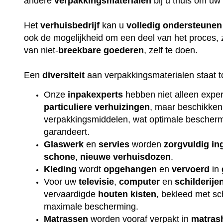
andere
verpakkingsmaterialen
bij u thuis om uw
Het
verhuisbedrijf
kan u
volledig
ondersteunen
ook de mogelijkheid om een deel van het proces, 
van niet-
breekbare
goederen
, zelf te doen.
Een
diversiteit
aan verpakkingsmaterialen staat t
Onze
inpakexperts
hebben niet alleen exper
particuliere
verhuizingen
, maar beschikken
verpakkingsmiddelen, wat optimale beschermi
garandeert.
Glaswerk
en
servies
worden
zorgvuldig
in
schone
,
nieuwe
verhuisdozen
.
Kleding
wordt
opgehangen
en
vervoerd
in
Voor uw
televisie
,
computer
en
schilderije
vervaardigde
houten
kisten
, bekleed met s
maximale bescherming.
Matrassen
worden vooraf verpakt in
matras