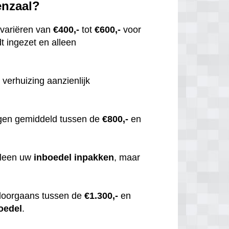
enzaal?
variëren van
€400,-
tot
€600,-
voor
t ingezet en alleen
 verhuizing aanzienlijk
gen gemiddeld tussen de
€800,-
en
alleen uw
inboedel
inpakken
, maar
doorgaans tussen de
€1.300,-
en
oedel
.