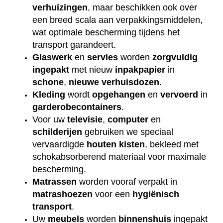
verhuizingen
, maar beschikken ook over
een breed scala aan verpakkingsmiddelen,
wat optimale bescherming tijdens het
transport garandeert.
Glaswerk
en
servies
worden
zorgvuldig
ingepakt
met nieuw
inpakpapier
in
schone
,
nieuwe
verhuisdozen
.
Kleding
wordt
opgehangen
en
vervoerd
in
garderobecontainers
.
Voor uw
televisie
,
computer
en
schilderijen
gebruiken we speciaal
vervaardigde
houten
kisten
, bekleed met
schokabsorberend materiaal voor maximale
bescherming.
Matrassen
worden vooraf verpakt in
matrashoezen
voor een
hygiënisch
transport
.
Uw
meubels
worden
binnenshuis
ingepakt