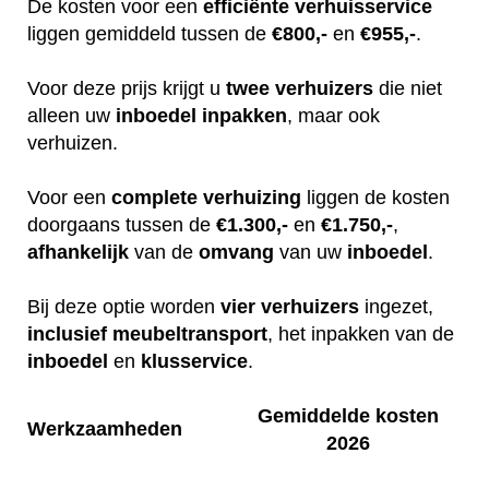
De kosten voor een
efficiënte
verhuisservice
liggen gemiddeld tussen de
€800,-
en
€955,-
.
Voor deze prijs krijgt u
twee
verhuizers
die niet
alleen uw
inboedel
inpakken
, maar ook
verhuizen.
Voor een
complete
verhuizing
liggen de kosten
doorgaans tussen de
€1.300,-
en
€1.750,-
,
afhankelijk
van de
omvang
van uw
inboedel
.
Bij deze optie worden
vier
verhuizers
ingezet,
inclusief
meubeltransport
, het inpakken van de
inboedel
en
klusservice
.
Gemiddelde kosten
Werkzaamheden
2026