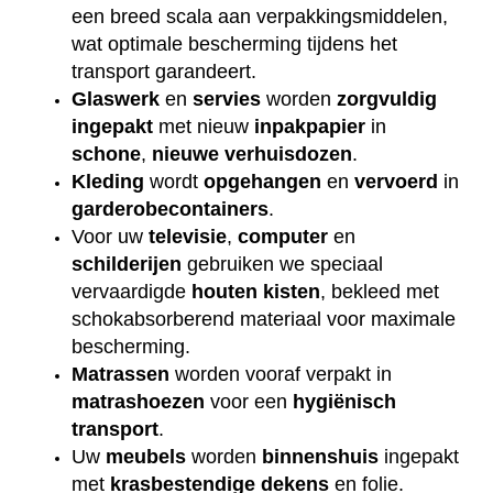
een breed scala aan verpakkingsmiddelen,
wat optimale bescherming tijdens het
transport garandeert.
Glaswerk
en
servies
worden
zorgvuldig
ingepakt
met nieuw
inpakpapier
in
schone
,
nieuwe
verhuisdozen
.
Kleding
wordt
opgehangen
en
vervoerd
in
garderobecontainers
.
Voor uw
televisie
,
computer
en
schilderijen
gebruiken we speciaal
vervaardigde
houten
kisten
, bekleed met
schokabsorberend materiaal voor maximale
bescherming.
Matrassen
worden vooraf verpakt in
matrashoezen
voor een
hygiënisch
transport
.
Uw
meubels
worden
binnenshuis
ingepakt
met
krasbestendige
dekens
en folie.