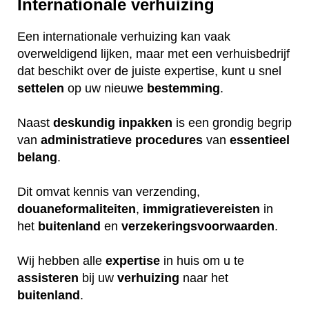
Internationale verhuizing
Een internationale verhuizing kan vaak
overweldigend lijken, maar met een verhuisbedrijf
dat beschikt over de juiste expertise, kunt u snel
settelen
op uw nieuwe
bestemming
.
Naast
deskundig
inpakken
is een grondig begrip
van
administratieve
procedures
van
essentieel
belang
.
Dit omvat kennis van verzending,
douaneformaliteiten
,
immigratievereisten
in
het
buitenland
en
verzekeringsvoorwaarden
.
Wij hebben alle
expertise
in huis om u te
assisteren
bij uw
verhuizing
naar het
buitenland
.