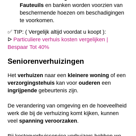
Fauteuils
en banken worden voorzien van
beschermende hoezen om beschadigingen
te voorkomen.
✅ TIP: ( Vergelijk altijd voordat u koopt ):
ᐅ
Particuliere verhuis kosten vergelijken |
Bespaar Tot 40%
Seniorenverhuizingen
Het
verhuizen
naar een
kleinere
woning
of een
verzorgingstehuis
kan voor
ouderen
een
ingrijpende
gebeurtenis zijn.
De verandering van omgeving en de hoeveelheid
werk die bij de verhuizing komt kijken, kunnen
veel
spanning
veroorzaken
.
Bij kostenverhuisservice verhuizers hebben we