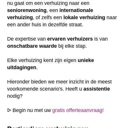
nu gaat om een verhuizing naar een
seniorenwoning
, een
internationale
verhuizing
, of zelfs een
lokale
verhuizing
naar
een ander huis in dezelfde straat.
De expertise van
ervaren
verhuizers
is van
onschatbare
waarde
bij elke stap.
Elke verhuizing kent zijn eigen
unieke
uitdagingen
.
Hieronder bieden we meer inzicht in de meest
voorkomende scenario's. Heeft u
assistentie
nodig?
ᐅ Begin nu met uw
gratis offerteaanvraag!