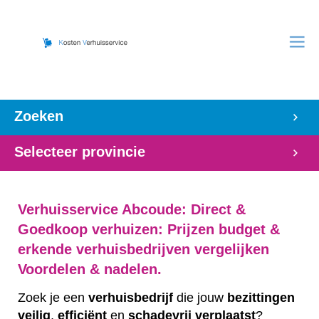
Zoeken
Selecteer provincie
Verhuisservice Abcoude: Direct &
Goedkoop verhuizen: Prijzen budget &
erkende verhuisbedrijven vergelijken
Voordelen & nadelen.
Zoek je een
verhuisbedrijf
die jouw
bezittingen
veilig
,
efficiënt
en
schadevrij
verplaatst
?