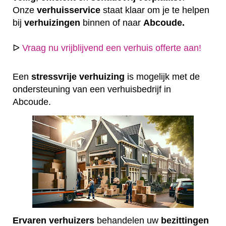
Onze
verhuisservice
staat klaar om je te helpen
bij
verhuizingen
binnen of naar
Abcoude.
ᐅ
Vraag nu vrijblijvend een verhuis offerte aan!
Een
stressvrije
verhuizing
is mogelijk met de
ondersteuning van een verhuisbedrijf in
Abcoude.
Ervaren
verhuizers
behandelen uw
bezittingen