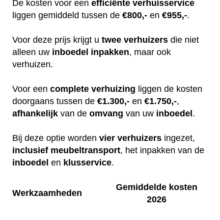
De kosten voor een
efficiënte
verhuisservice
liggen gemiddeld tussen de
€800,-
en
€955,-
.
Voor deze prijs krijgt u
twee
verhuizers
die niet
alleen uw
inboedel
inpakken
, maar ook
verhuizen.
Voor een
complete
verhuizing
liggen de kosten
doorgaans tussen de
€1.300,-
en
€1.750,-
,
afhankelijk
van de
omvang
van uw
inboedel
.
Bij deze optie worden
vier
verhuizers
ingezet,
inclusief
meubeltransport
, het inpakken van de
inboedel
en
klusservice
.
Gemiddelde kosten
Werkzaamheden
2026