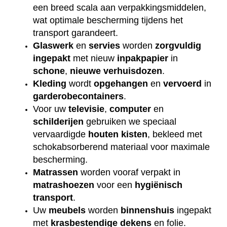
een breed scala aan verpakkingsmiddelen,
wat optimale bescherming tijdens het
transport garandeert.
Glaswerk
en
servies
worden
zorgvuldig
ingepakt
met nieuw
inpakpapier
in
schone
,
nieuwe
verhuisdozen
.
Kleding
wordt
opgehangen
en
vervoerd
in
garderobecontainers
.
Voor uw
televisie
,
computer
en
schilderijen
gebruiken we speciaal
vervaardigde
houten
kisten
, bekleed met
schokabsorberend materiaal voor maximale
bescherming.
Matrassen
worden vooraf verpakt in
matrashoezen
voor een
hygiënisch
transport
.
Uw
meubels
worden
binnenshuis
ingepakt
met
krasbestendige
dekens
en folie.