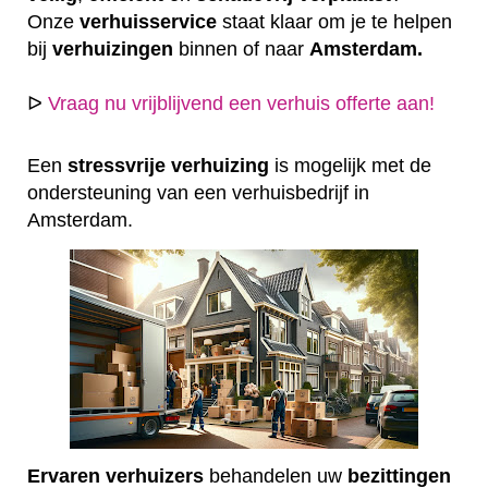
Onze
verhuisservice
staat klaar om je te helpen
bij
verhuizingen
binnen of naar
Amsterdam.
ᐅ
Vraag nu vrijblijvend een verhuis offerte aan!
Een
stressvrije
verhuizing
is mogelijk met de
ondersteuning van een verhuisbedrijf in
Amsterdam.
Ervaren
verhuizers
behandelen uw
bezittingen