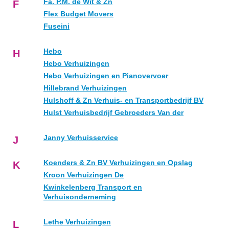
Fa. P.M. de Wit & Zn
F
Flex Budget Movers
Fuseini
Hebo
H
Hebo Verhuizingen
Hebo Verhuizingen en Pianovervoer
Hillebrand Verhuizingen
Hulshoff & Zn Verhuis- en Transportbedrijf BV
Hulst Verhuisbedrijf Gebroeders Van der
Janny Verhuisservice
J
Koenders & Zn BV Verhuizingen en Opslag
K
Kroon Verhuizingen De
Kwinkelenberg Transport en
Verhuisonderneming
Lethe Verhuizingen
L