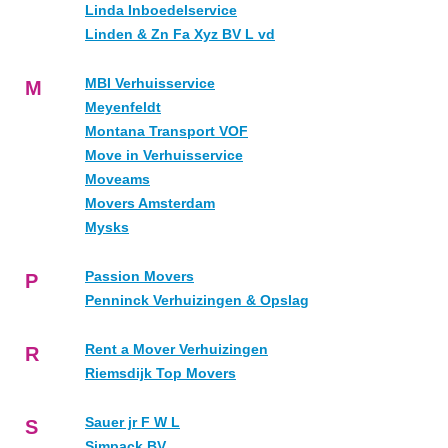
Linda Inboedelservice
Linden & Zn Fa Xyz BV L vd
MBI Verhuisservice
M
Meyenfeldt
Montana Transport VOF
Move in Verhuisservice
Moveams
Movers Amsterdam
Mysks
Passion Movers
P
Penninck Verhuizingen & Opslag
Rent a Mover Verhuizingen
R
Riemsdijk Top Movers
Sauer jr F W L
S
Simpack BV