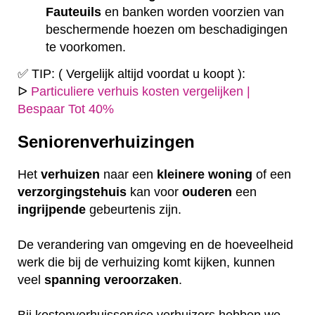
Fauteuils
en banken worden voorzien van
beschermende hoezen om beschadigingen
te voorkomen.
✅ TIP: ( Vergelijk altijd voordat u koopt ):
ᐅ
Particuliere verhuis kosten vergelijken |
Bespaar Tot 40%
Seniorenverhuizingen
Het
verhuizen
naar een
kleinere
woning
of een
verzorgingstehuis
kan voor
ouderen
een
ingrijpende
gebeurtenis zijn.
De verandering van omgeving en de hoeveelheid
werk die bij de verhuizing komt kijken, kunnen
veel
spanning
veroorzaken
.
Bij kostenverhuisservice verhuizers hebben we