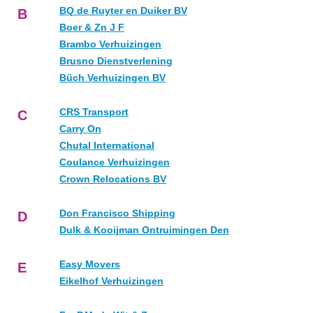
BQ de Ruyter en Duiker BV
B
Boer & Zn J F
Brambo Verhuizingen
Brusno Dienstverlening
Büch Verhuizingen BV
CRS Transport
C
Carry On
Chutal International
Coulance Verhuizingen
Crown Relocations BV
Don Francisco Shipping
D
Dulk & Kooijman Ontruimingen Den
Easy Movers
E
Eikelhof Verhuizingen