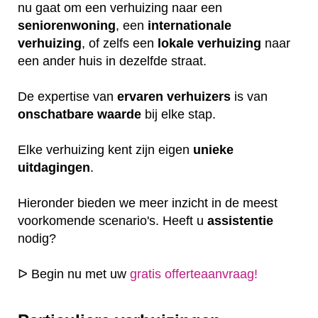
nu gaat om een verhuizing naar een
seniorenwoning
, een
internationale
verhuizing
, of zelfs een
lokale
verhuizing
naar
een ander huis in dezelfde straat.
De expertise van
ervaren
verhuizers
is van
onschatbare
waarde
bij elke stap.
Elke verhuizing kent zijn eigen
unieke
uitdagingen
.
Hieronder bieden we meer inzicht in de meest
voorkomende scenario's. Heeft u
assistentie
nodig?
ᐅ Begin nu met uw
gratis offerteaanvraag!