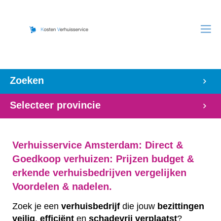
Zoeken
Selecteer provincie
Verhuisservice Amsterdam: Direct &
Goedkoop verhuizen: Prijzen budget &
erkende verhuisbedrijven vergelijken
Voordelen & nadelen.
Zoek je een
verhuisbedrijf
die jouw
bezittingen
veilig
,
efficiënt
en
schadevrij
verplaatst
?