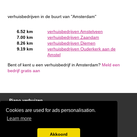
verhuisbedrijven in de buurt van "Amsterdam"
6.52 km
verhuisbedrijven Amstelveen
7.00 km
verhuisbedrijven Zaandam
8.26 km
verhuisbedrijven Diemen
9.19 km
verhuisbedrijven Ouderkerk aan de
Amstel
Bent of kent u een verhuisbedrijf in Amsterdam?
Meld een
bedrijf gratis aan
Piano verhuizen
Cookies are used for ads personalisation.
Gratis Verhuis Offertes Vergelijken
Learn more
Disclaimer
Blog
Akkoord