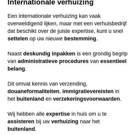
Internationale verhuizing
Een internationale verhuizing kan vaak
overweldigend lijken, maar met een verhuisbedrijf
dat beschikt over de juiste expertise, kunt u snel
settelen
op uw nieuwe
bestemming
.
Naast
deskundig
inpakken
is een grondig begrip
van
administratieve
procedures
van
essentieel
belang
.
Dit omvat kennis van verzending,
douaneformaliteiten
,
immigratievereisten
in
het
buitenland
en
verzekeringsvoorwaarden
.
Wij hebben alle
expertise
in huis om u te
assisteren
bij uw
verhuizing
naar het
buitenland
.