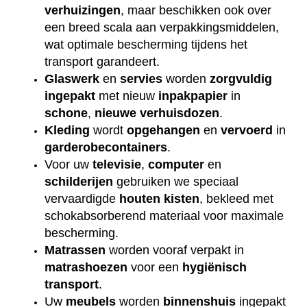
verhuizingen
, maar beschikken ook over
een breed scala aan verpakkingsmiddelen,
wat optimale bescherming tijdens het
transport garandeert.
Glaswerk
en
servies
worden
zorgvuldig
ingepakt
met nieuw
inpakpapier
in
schone
,
nieuwe
verhuisdozen
.
Kleding
wordt
opgehangen
en
vervoerd
in
garderobecontainers
.
Voor uw
televisie
,
computer
en
schilderijen
gebruiken we speciaal
vervaardigde
houten
kisten
, bekleed met
schokabsorberend materiaal voor maximale
bescherming.
Matrassen
worden vooraf verpakt in
matrashoezen
voor een
hygiënisch
transport
.
Uw
meubels
worden
binnenshuis
ingepakt