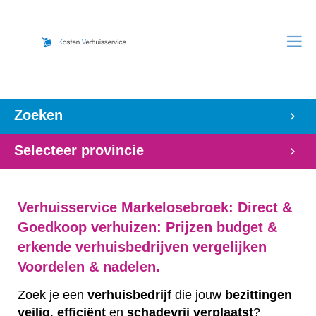
Zoeken
Selecteer provincie
Verhuisservice Markelosebroek: Direct &
Goedkoop verhuizen: Prijzen budget &
erkende verhuisbedrijven vergelijken
Voordelen & nadelen.
Zoek je een
verhuisbedrijf
die jouw
bezittingen
veilig
,
efficiënt
en
schadevrij
verplaatst
?