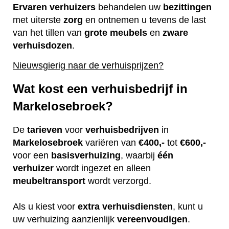
Ervaren
verhuizers
behandelen uw
bezittingen
met uiterste
zorg
en ontnemen u tevens de last
van het tillen van
grote
meubels
en
zware
verhuisdozen
.
Nieuwsgierig naar de verhuisprijzen?
Wat kost een verhuisbedrijf in
Markelosebroek?
De
tarieven
voor
verhuisbedrijven
in
Markelosebroek
variëren van
€400,-
tot
€600,-
voor een
basisverhuizing
, waarbij
één
verhuizer
wordt ingezet en alleen
meubeltransport
wordt verzorgd.
Als u kiest voor
extra
verhuisdiensten
, kunt u
uw verhuizing aanzienlijk
vereenvoudigen
.