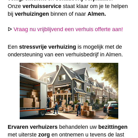
Onze
verhuisservice
staat klaar om je te helpen
bij
verhuizingen
binnen of naar
Almen.
ᐅ
Vraag nu vrijblijvend een verhuis offerte aan!
Een
stressvrije
verhuizing
is mogelijk met de
ondersteuning van een verhuisbedrijf in Almen.
Ervaren
verhuizers
behandelen uw
bezittingen
met uiterste
zorg
en ontnemen u tevens de last