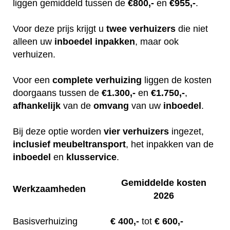
liggen gemiddeld tussen de
€800,-
en
€955,-
.
Voor deze prijs krijgt u
twee
verhuizers
die niet
alleen uw
inboedel
inpakken
, maar ook
verhuizen.
Voor een
complete
verhuizing
liggen de kosten
doorgaans tussen de
€1.300,-
en
€1.750,-
,
afhankelijk
van de
omvang
van uw
inboedel
.
Bij deze optie worden
vier
verhuizers
ingezet,
inclusief
meubeltransport
, het inpakken van de
inboedel
en
klusservice
.
Gemiddelde kosten
Werkzaamheden
2026
Basisverhuizing
€
400,-
tot
€ 600,-