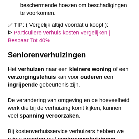
beschermende hoezen om beschadigingen
te voorkomen.
✅ TIP: ( Vergelijk altijd voordat u koopt ):
ᐅ
Particuliere verhuis kosten vergelijken |
Bespaar Tot 40%
Seniorenverhuizingen
Het
verhuizen
naar een
kleinere
woning
of een
verzorgingstehuis
kan voor
ouderen
een
ingrijpende
gebeurtenis zijn.
De verandering van omgeving en de hoeveelheid
werk die bij de verhuizing komt kijken, kunnen
veel
spanning
veroorzaken
.
Bij kostenverhuisservice verhuizers hebben we
ruime
ervaring
met
seniorenverhuizingen
.