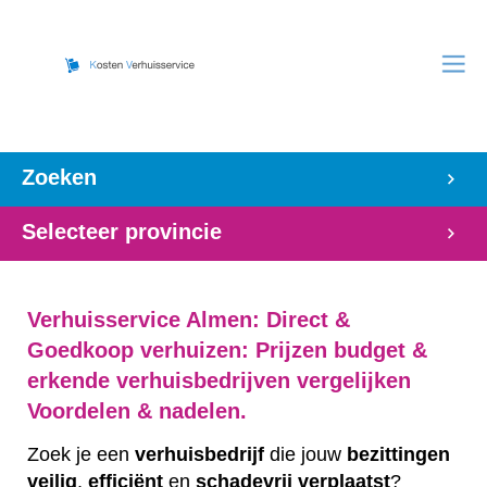
Zoeken
Selecteer provincie
Verhuisservice Almen: Direct &
Goedkoop verhuizen: Prijzen budget &
erkende verhuisbedrijven vergelijken
Voordelen & nadelen.
Zoek je een
verhuisbedrijf
die jouw
bezittingen
veilig
,
efficiënt
en
schadevrij
verplaatst
?