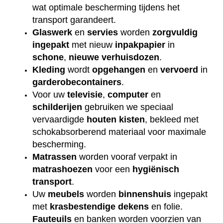
wat optimale bescherming tijdens het
transport garandeert.
Glaswerk
en
servies
worden
zorgvuldig
ingepakt
met nieuw
inpakpapier
in
schone
,
nieuwe
verhuisdozen
.
Kleding
wordt
opgehangen
en
vervoerd
in
garderobecontainers
.
Voor uw
televisie
,
computer
en
schilderijen
gebruiken we speciaal
vervaardigde
houten
kisten
, bekleed met
schokabsorberend materiaal voor maximale
bescherming.
Matrassen
worden vooraf verpakt in
matrashoezen
voor een
hygiënisch
transport
.
Uw
meubels
worden
binnenshuis
ingepakt
met
krasbestendige
dekens
en folie.
Fauteuils
en banken worden voorzien van