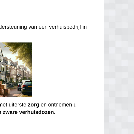
ersteuning van een verhuisbedrijf in
et uiterste
zorg
en ontnemen u
n
zware
verhuisdozen
.