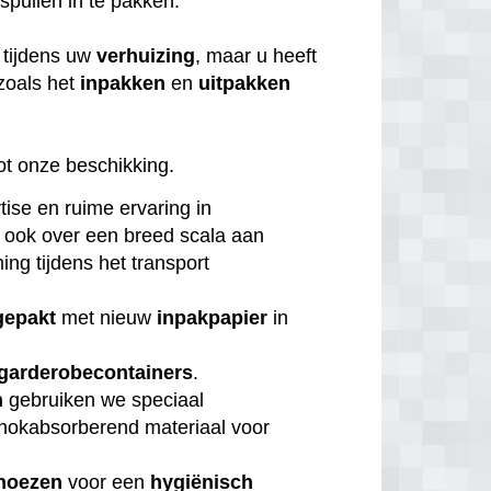
 spullen in te pakken.
tijdens uw
verhuizing
, maar u heeft
zoals het
inpakken
en
uitpakken
ot onze beschikking.
tise en ruime ervaring in
 ook over een breed scala aan
ng tijdens het transport
gepakt
met nieuw
inpakpapier
in
garderobecontainers
.
n
gebruiken we speciaal
chokabsorberend materiaal voor
hoezen
voor een
hygiënisch