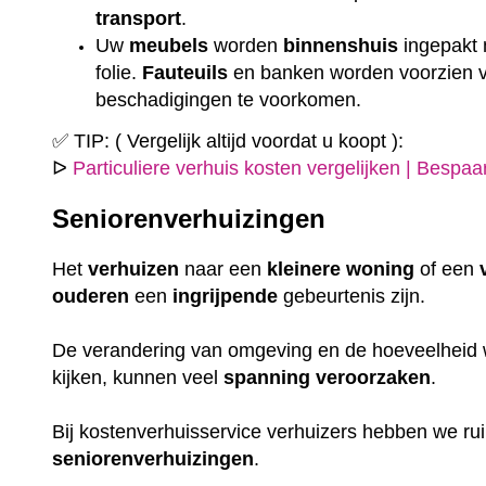
transport
.
Uw
meubels
worden
binnenshuis
ingepakt
folie.
Fauteuils
en banken worden voorzien
beschadigingen te voorkomen.
✅ TIP: ( Vergelijk altijd voordat u koopt ):
ᐅ
Particuliere verhuis kosten vergelijken | Bespa
Seniorenverhuizingen
Het
verhuizen
naar een
kleinere
woning
of een
ouderen
een
ingrijpende
gebeurtenis zijn.
De verandering van omgeving en de hoeveelheid w
kijken, kunnen veel
spanning
veroorzaken
.
Bij kostenverhuisservice verhuizers hebben we r
seniorenverhuizingen
.