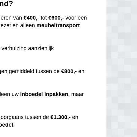
and?
iëren van
€400,-
tot
€600,-
voor een
gezet en alleen
meubeltransport
 verhuizing aanzienlijk
gen gemiddeld tussen de
€800,-
en
alleen uw
inboedel
inpakken
, maar
doorgaans tussen de
€1.300,-
en
oedel
.