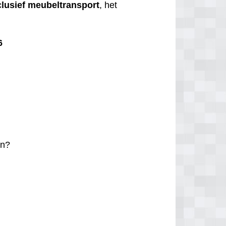
clusief
meubeltransport
, het
6
n?