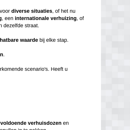
voor
diverse
situaties
, of het nu
g
, een
internationale
verhuizing
, of
n dezelfde straat.
hatbare
waarde
bij elke stap.
en
.
orkomende scenario's. Heeft u
u
voldoende
verhuisdozen
en