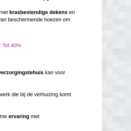
 met
krasbestendige
dekens
en
 van beschermende hoezen om
ar Tot 40%
verzorgingstehuis
kan voor
erk die bij de verhuizing komt
uime
ervaring
met