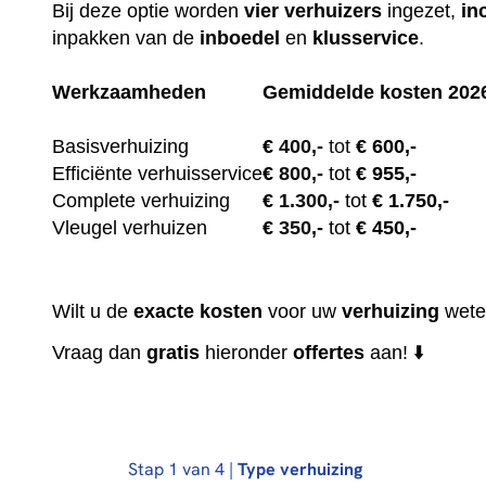
Bij deze optie worden
vier
verhuizers
ingezet,
in
inpakken van de
inboedel
en
klusservice
.
Werkzaamheden
Gemiddelde kosten 202
Basisverhuizing
€
400,-
tot
€ 600,-
Efficiënte verhuisservice
€
800,-
tot
€ 955,-
Complete verhuizing
€
1.300,-
tot
€ 1.750,-
Vleugel verhuizen
€
350,-
tot
€ 450,-
Wilt u de
exacte
kosten
voor uw
verhuizing
wete
Vraag dan
gratis
hieronder
offertes
aan! ⬇️