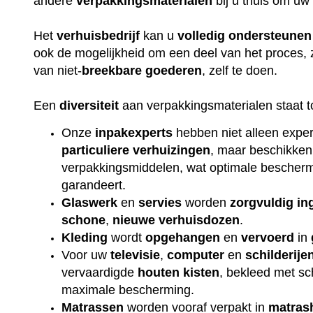
andere
verpakkingsmaterialen
bij u thuis om uw
Het
verhuisbedrijf
kan u
volledig
ondersteunen
ook de mogelijkheid om een deel van het proces, 
van niet-
breekbare
goederen
, zelf te doen.
Een
diversiteit
aan verpakkingsmaterialen staat t
Onze
inpakexperts
hebben niet alleen exper
particuliere
verhuizingen
, maar beschikken
verpakkingsmiddelen, wat optimale beschermi
garandeert.
Glaswerk
en
servies
worden
zorgvuldig
in
schone
,
nieuwe
verhuisdozen
.
Kleding
wordt
opgehangen
en
vervoerd
in
Voor uw
televisie
,
computer
en
schilderije
vervaardigde
houten
kisten
, bekleed met s
maximale bescherming.
Matrassen
worden vooraf verpakt in
matras