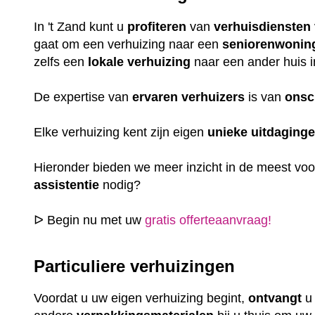
In 't Zand kunt u
profiteren
van
verhuisdiensten
gaat om een verhuizing naar een
seniorenwonin
zelfs een
lokale
verhuizing
naar een ander huis i
De expertise van
ervaren
verhuizers
is van
onsc
Elke verhuizing kent zijn eigen
unieke
uitdaging
Hieronder bieden we meer inzicht in de meest vo
assistentie
nodig?
ᐅ Begin nu met uw
gratis offerteaanvraag!
Particuliere verhuizingen
Voordat u uw eigen verhuizing begint,
ontvangt