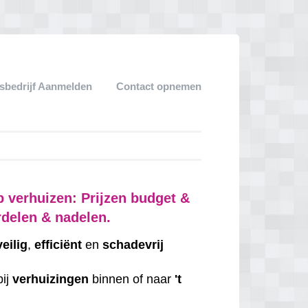
sbedrijf Aanmelden
Contact opnemen
p verhuizen: Prijzen budget &
rdelen & nadelen.
veilig
,
efficiënt
en
schadevrij
bij
verhuizingen
binnen of naar
't