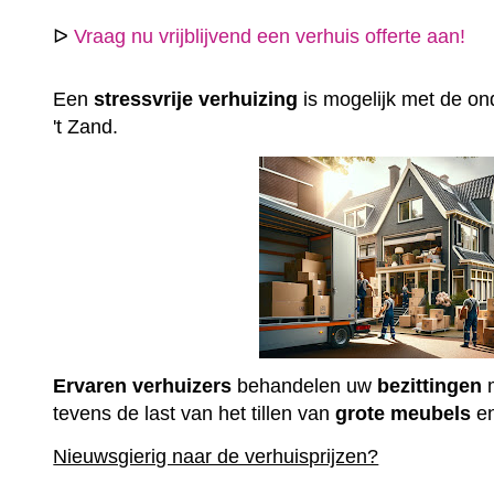
ᐅ
Vraag nu vrijblijvend een verhuis offerte aan!
Een
stressvrije
verhuizing
is mogelijk met de ond
't Zand.
Ervaren
verhuizers
behandelen uw
bezittingen
m
tevens de last van het tillen van
grote
meubels
e
Nieuwsgierig naar de verhuisprijzen?