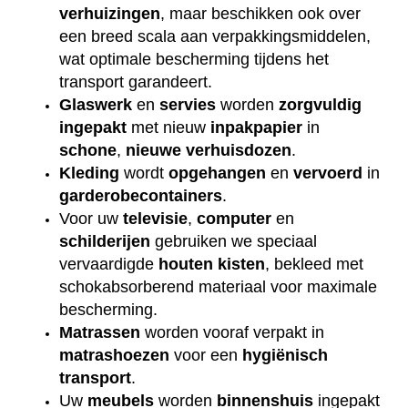
verhuizingen
, maar beschikken ook over
een breed scala aan verpakkingsmiddelen,
wat optimale bescherming tijdens het
transport garandeert.
Glaswerk
en
servies
worden
zorgvuldig
ingepakt
met nieuw
inpakpapier
in
schone
,
nieuwe
verhuisdozen
.
Kleding
wordt
opgehangen
en
vervoerd
in
garderobecontainers
.
Voor uw
televisie
,
computer
en
schilderijen
gebruiken we speciaal
vervaardigde
houten
kisten
, bekleed met
schokabsorberend materiaal voor maximale
bescherming.
Matrassen
worden vooraf verpakt in
matrashoezen
voor een
hygiënisch
transport
.
Uw
meubels
worden
binnenshuis
ingepakt