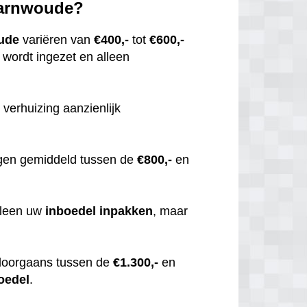
paarnwoude?
ude
variëren van
€400,-
tot
€600,-
wordt ingezet en alleen
 verhuizing aanzienlijk
gen gemiddeld tussen de
€800,-
en
alleen uw
inboedel
inpakken
, maar
doorgaans tussen de
€1.300,-
en
oedel
.