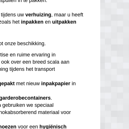
 spullen in te pakken.
tijdens uw
verhuizing
, maar u heeft
zoals het
inpakken
en
uitpakken
ot onze beschikking.
tise en ruime ervaring in
 ook over een breed scala aan
ng tijdens het transport
gepakt
met nieuw
inpakpapier
in
garderobecontainers
.
n
gebruiken we speciaal
chokabsorberend materiaal voor
hoezen
voor een
hygiënisch