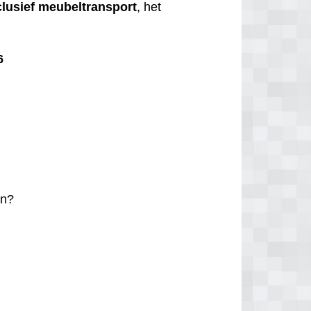
clusief
meubeltransport
, het
6
n?