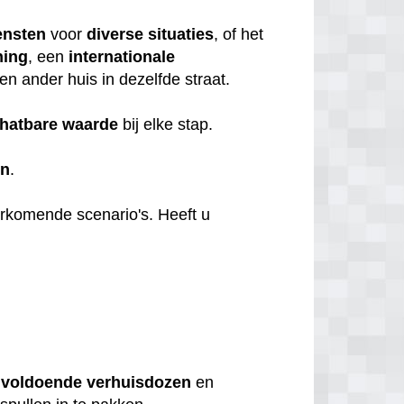
ensten
voor
diverse
situaties
, of het
ning
, een
internationale
en ander huis in dezelfde straat.
hatbare
waarde
bij elke stap.
en
.
orkomende scenario's. Heeft u
u
voldoende
verhuisdozen
en