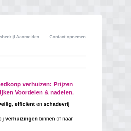
sbedrijf Aanmelden
Contact opnemen
edkoop verhuizen: Prijzen
ijken Voordelen & nadelen.
veilig
,
efficiënt
en
schadevrij
bij
verhuizingen
binnen of naar