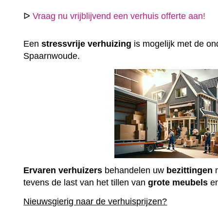
ᐅ
Vraag nu vrijblijvend een verhuis offerte aan!
Een
stressvrije
verhuizing
is mogelijk met de ond
Spaarnwoude.
Ervaren
verhuizers
behandelen uw
bezittingen
m
tevens de last van het tillen van
grote
meubels
e
Nieuwsgierig naar de verhuisprijzen?