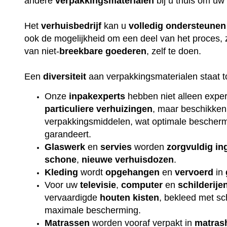
andere
verpakkingsmaterialen
bij u thuis om uw
Het
verhuisbedrijf
kan u
volledig
ondersteunen
ook de mogelijkheid om een deel van het proces, 
van niet-
breekbare
goederen
, zelf te doen.
Een
diversiteit
aan verpakkingsmaterialen staat t
Onze
inpakexperts
hebben niet alleen exper
particuliere
verhuizingen
, maar beschikken
verpakkingsmiddelen, wat optimale beschermi
garandeert.
Glaswerk
en
servies
worden
zorgvuldig
in
schone
,
nieuwe
verhuisdozen
.
Kleding
wordt
opgehangen
en
vervoerd
in
Voor uw
televisie
,
computer
en
schilderije
vervaardigde
houten
kisten
, bekleed met s
maximale bescherming.
Matrassen
worden vooraf verpakt in
matras