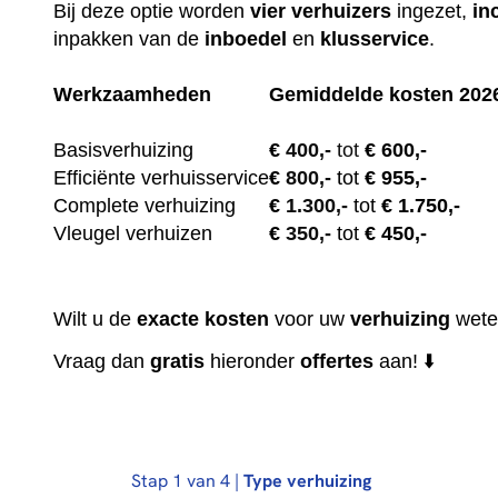
Bij deze optie worden
vier
verhuizers
ingezet,
in
inpakken van de
inboedel
en
klusservice
.
Werkzaamheden
Gemiddelde kosten 202
Basisverhuizing
€
400,-
tot
€ 600,-
Efficiënte verhuisservice
€
800,-
tot
€ 955,-
Complete verhuizing
€
1.300,-
tot
€ 1.750,-
Vleugel verhuizen
€
350,-
tot
€ 450,-
Wilt u de
exacte
kosten
voor uw
verhuizing
wete
Vraag dan
gratis
hieronder
offertes
aan! ⬇️