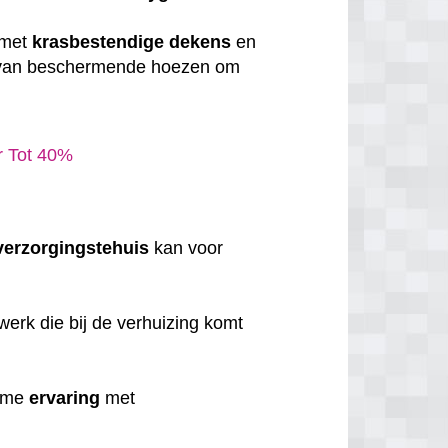
 met
krasbestendige
dekens
en
 van beschermende hoezen om
ar Tot 40%
verzorgingstehuis
kan voor
erk die bij de verhuizing komt
uime
ervaring
met