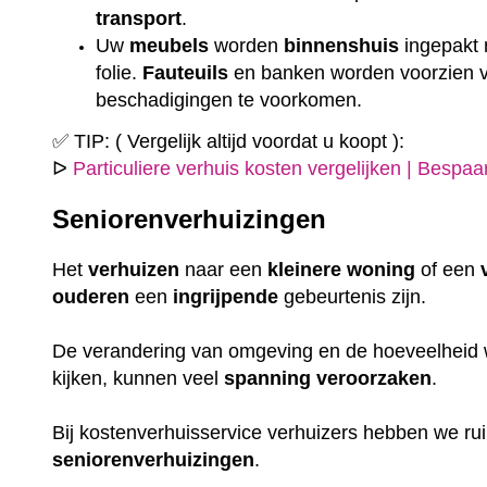
transport
.
Uw
meubels
worden
binnenshuis
ingepakt
folie.
Fauteuils
en banken worden voorzien
beschadigingen te voorkomen.
✅ TIP: ( Vergelijk altijd voordat u koopt ):
ᐅ
Particuliere verhuis kosten vergelijken | Bespa
Seniorenverhuizingen
Het
verhuizen
naar een
kleinere
woning
of een
ouderen
een
ingrijpende
gebeurtenis zijn.
De verandering van omgeving en de hoeveelheid w
kijken, kunnen veel
spanning
veroorzaken
.
Bij kostenverhuisservice verhuizers hebben we r
seniorenverhuizingen
.