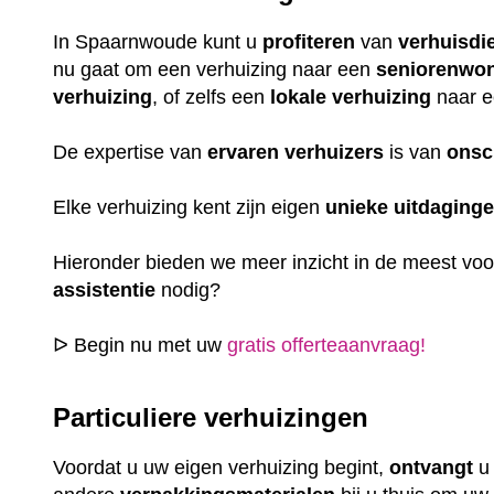
In Spaarnwoude kunt u
profiteren
van
verhuisdi
nu gaat om een verhuizing naar een
seniorenwo
verhuizing
, of zelfs een
lokale
verhuizing
naar e
De expertise van
ervaren
verhuizers
is van
onsc
Elke verhuizing kent zijn eigen
unieke
uitdaging
Hieronder bieden we meer inzicht in de meest vo
assistentie
nodig?
ᐅ Begin nu met uw
gratis offerteaanvraag!
Particuliere verhuizingen
Voordat u uw eigen verhuizing begint,
ontvangt