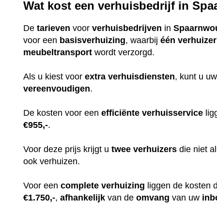
Wat kost een verhuisbedrijf in S
De
tarieven
voor
verhuisbedrijven
in
Spaarnwo
voor een
basisverhuizing
, waarbij
één
verhuizer
meubeltransport
wordt verzorgd.
Als u kiest voor
extra
verhuisdiensten
, kunt u uw
vereenvoudigen
.
De kosten voor een
efficiënte
verhuisservice
lig
€955,-
.
Voor deze prijs krijgt u
twee
verhuizers
die niet 
ook verhuizen.
Voor een
complete
verhuizing
liggen de kosten 
€1.750,-
,
afhankelijk
van de
omvang
van uw
inb