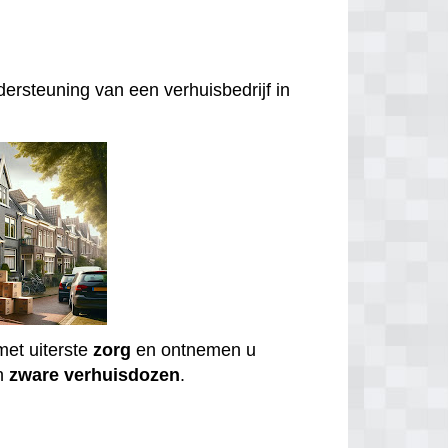
ersteuning van een verhuisbedrijf in
et uiterste
zorg
en ontnemen u
n
zware
verhuisdozen
.