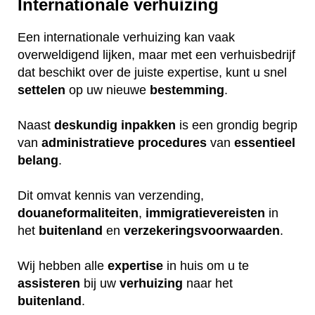
Internationale verhuizing
Een internationale verhuizing kan vaak
overweldigend lijken, maar met een verhuisbedrijf
dat beschikt over de juiste expertise, kunt u snel
settelen
op uw nieuwe
bestemming
.
Naast
deskundig
inpakken
is een grondig begrip
van
administratieve
procedures
van
essentieel
belang
.
Dit omvat kennis van verzending,
douaneformaliteiten
,
immigratievereisten
in
het
buitenland
en
verzekeringsvoorwaarden
.
Wij hebben alle
expertise
in huis om u te
assisteren
bij uw
verhuizing
naar het
buitenland
.