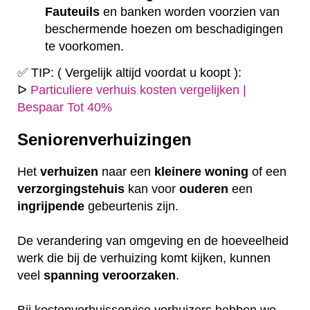
Fauteuils
en banken worden voorzien van
beschermende hoezen om beschadigingen
te voorkomen.
✅ TIP: ( Vergelijk altijd voordat u koopt ):
ᐅ
Particuliere verhuis kosten vergelijken |
Bespaar Tot 40%
Seniorenverhuizingen
Het
verhuizen
naar een
kleinere
woning
of een
verzorgingstehuis
kan voor
ouderen
een
ingrijpende
gebeurtenis zijn.
De verandering van omgeving en de hoeveelheid
werk die bij de verhuizing komt kijken, kunnen
veel
spanning
veroorzaken
.
Bij kostenverhuisservice verhuizers hebben we