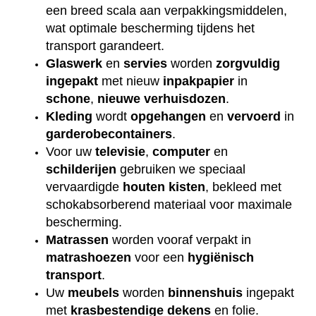
een breed scala aan verpakkingsmiddelen,
wat optimale bescherming tijdens het
transport garandeert.
Glaswerk
en
servies
worden
zorgvuldig
ingepakt
met nieuw
inpakpapier
in
schone
,
nieuwe
verhuisdozen
.
Kleding
wordt
opgehangen
en
vervoerd
in
garderobecontainers
.
Voor uw
televisie
,
computer
en
schilderijen
gebruiken we speciaal
vervaardigde
houten
kisten
, bekleed met
schokabsorberend materiaal voor maximale
bescherming.
Matrassen
worden vooraf verpakt in
matrashoezen
voor een
hygiënisch
transport
.
Uw
meubels
worden
binnenshuis
ingepakt
met
krasbestendige
dekens
en folie.