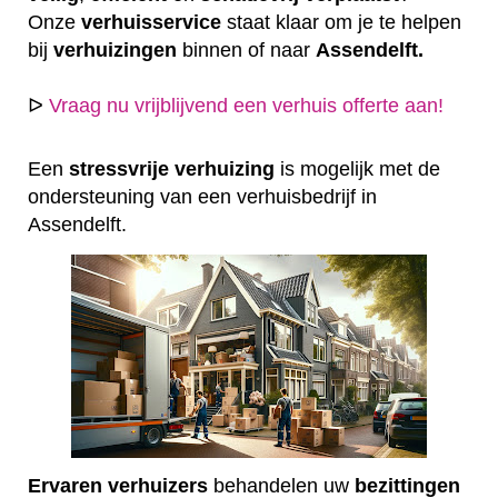
Onze
verhuisservice
staat klaar om je te helpen
bij
verhuizingen
binnen of naar
Assendelft.
ᐅ
Vraag nu vrijblijvend een verhuis offerte aan!
Een
stressvrije
verhuizing
is mogelijk met de
ondersteuning van een verhuisbedrijf in
Assendelft.
Ervaren
verhuizers
behandelen uw
bezittingen