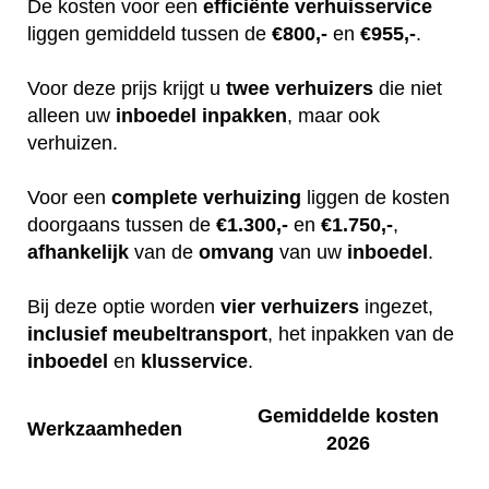
De kosten voor een
efficiënte
verhuisservice
liggen gemiddeld tussen de
€800,-
en
€955,-
.
Voor deze prijs krijgt u
twee
verhuizers
die niet
alleen uw
inboedel
inpakken
, maar ook
verhuizen.
Voor een
complete
verhuizing
liggen de kosten
doorgaans tussen de
€1.300,-
en
€1.750,-
,
afhankelijk
van de
omvang
van uw
inboedel
.
Bij deze optie worden
vier
verhuizers
ingezet,
inclusief
meubeltransport
, het inpakken van de
inboedel
en
klusservice
.
Gemiddelde kosten
Werkzaamheden
2026