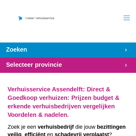
Zoeken
Selecteer provincie
Verhuisservice Assendelft: Direct &
Goedkoop verhuizen: Prijzen budget &
erkende verhuisbedrijven vergelijken
Voordelen & nadelen.
Zoek je een
verhuisbedrijf
die jouw
bezittingen
veilig
,
efficiënt
en
schadevrij
verplaatst
?