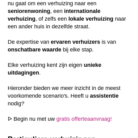
nu gaat om een verhuizing naar een
seniorenwoning
, een
internationale
verhuizing
, of zelfs een
lokale
verhuizing
naar
een ander huis in dezelfde straat.
De expertise van
ervaren
verhuizers
is van
onschatbare
waarde
bij elke stap.
Elke verhuizing kent zijn eigen
unieke
uitdagingen
.
Hieronder bieden we meer inzicht in de meest
voorkomende scenario's. Heeft u
assistentie
nodig?
ᐅ Begin nu met uw
gratis offerteaanvraag!