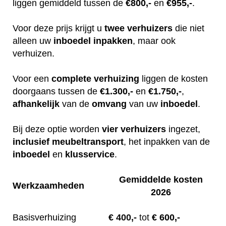
liggen gemiddeld tussen de
€800,-
en
€955,-
.
Voor deze prijs krijgt u
twee
verhuizers
die niet
alleen uw
inboedel
inpakken
, maar ook
verhuizen.
Voor een
complete
verhuizing
liggen de kosten
doorgaans tussen de
€1.300,-
en
€1.750,-
,
afhankelijk
van de
omvang
van uw
inboedel
.
Bij deze optie worden
vier
verhuizers
ingezet,
inclusief
meubeltransport
, het inpakken van de
inboedel
en
klusservice
.
Gemiddelde kosten
Werkzaamheden
2026
Basisverhuizing
€
400,-
tot
€ 600,-