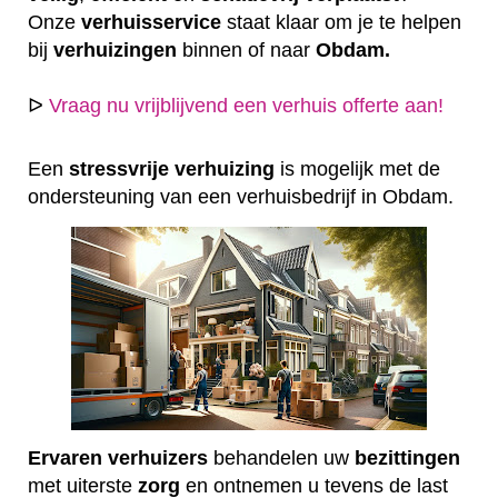
Onze
verhuisservice
staat klaar om je te helpen
bij
verhuizingen
binnen of naar
Obdam.
ᐅ
Vraag nu vrijblijvend een verhuis offerte aan!
Een
stressvrije
verhuizing
is mogelijk met de
ondersteuning van een verhuisbedrijf in Obdam.
Ervaren
verhuizers
behandelen uw
bezittingen
met uiterste
zorg
en ontnemen u tevens de last