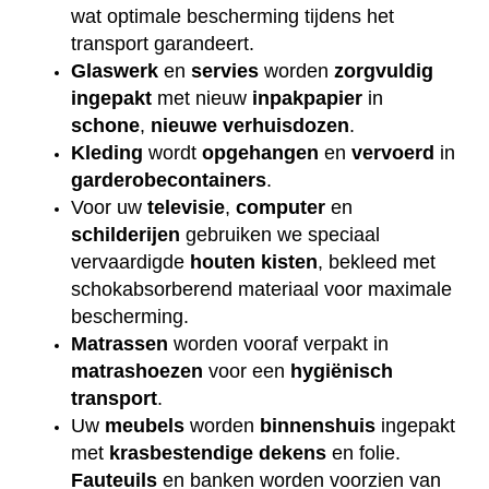
wat optimale bescherming tijdens het
transport garandeert.
Glaswerk
en
servies
worden
zorgvuldig
ingepakt
met nieuw
inpakpapier
in
schone
,
nieuwe
verhuisdozen
.
Kleding
wordt
opgehangen
en
vervoerd
in
garderobecontainers
.
Voor uw
televisie
,
computer
en
schilderijen
gebruiken we speciaal
vervaardigde
houten
kisten
, bekleed met
schokabsorberend materiaal voor maximale
bescherming.
Matrassen
worden vooraf verpakt in
matrashoezen
voor een
hygiënisch
transport
.
Uw
meubels
worden
binnenshuis
ingepakt
met
krasbestendige
dekens
en folie.
Fauteuils
en banken worden voorzien van