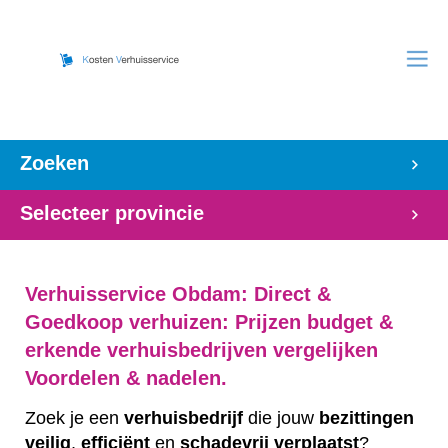
Zoeken
Selecteer provincie
Verhuisservice Obdam: Direct &
Goedkoop verhuizen: Prijzen budget &
erkende verhuisbedrijven vergelijken
Voordelen & nadelen.
Zoek je een
verhuisbedrijf
die jouw
bezittingen
veilig
,
efficiënt
en
schadevrij
verplaatst
?