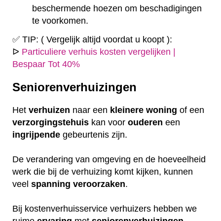
beschermende hoezen om beschadigingen
te voorkomen.
✅ TIP: ( Vergelijk altijd voordat u koopt ):
ᐅ
Particuliere verhuis kosten vergelijken |
Bespaar Tot 40%
Seniorenverhuizingen
Het
verhuizen
naar een
kleinere
woning
of een
verzorgingstehuis
kan voor
ouderen
een
ingrijpende
gebeurtenis zijn.
De verandering van omgeving en de hoeveelheid
werk die bij de verhuizing komt kijken, kunnen
veel
spanning
veroorzaken
.
Bij kostenverhuisservice verhuizers hebben we
ruime
ervaring
met
seniorenverhuizingen
.