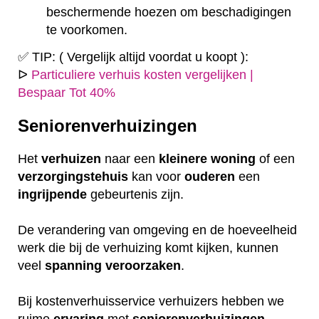
beschermende hoezen om beschadigingen
te voorkomen.
✅ TIP: ( Vergelijk altijd voordat u koopt ):
ᐅ
Particuliere verhuis kosten vergelijken |
Bespaar Tot 40%
Seniorenverhuizingen
Het
verhuizen
naar een
kleinere
woning
of een
verzorgingstehuis
kan voor
ouderen
een
ingrijpende
gebeurtenis zijn.
De verandering van omgeving en de hoeveelheid
werk die bij de verhuizing komt kijken, kunnen
veel
spanning
veroorzaken
.
Bij kostenverhuisservice verhuizers hebben we
ruime
ervaring
met
seniorenverhuizingen
.