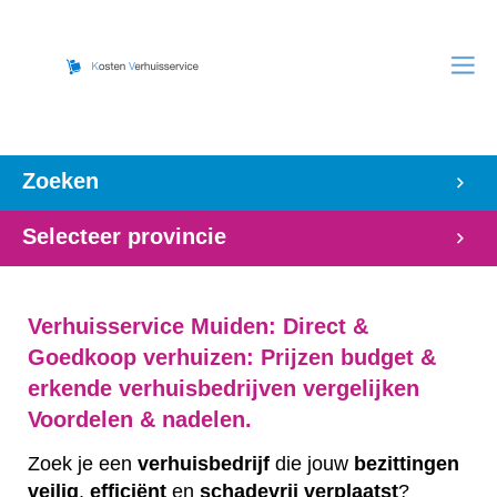
Zoeken
Selecteer provincie
Verhuisservice Muiden: Direct &
Goedkoop verhuizen: Prijzen budget &
erkende verhuisbedrijven vergelijken
Voordelen & nadelen.
Zoek je een
verhuisbedrijf
die jouw
bezittingen
veilig
,
efficiënt
en
schadevrij
verplaatst
?