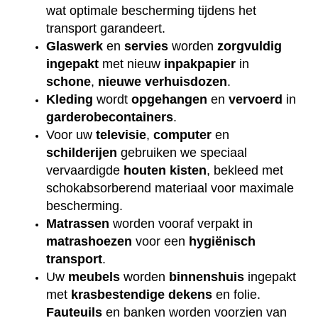
wat optimale bescherming tijdens het
transport garandeert.
Glaswerk
en
servies
worden
zorgvuldig
ingepakt
met nieuw
inpakpapier
in
schone
,
nieuwe
verhuisdozen
.
Kleding
wordt
opgehangen
en
vervoerd
in
garderobecontainers
.
Voor uw
televisie
,
computer
en
schilderijen
gebruiken we speciaal
vervaardigde
houten
kisten
, bekleed met
schokabsorberend materiaal voor maximale
bescherming.
Matrassen
worden vooraf verpakt in
matrashoezen
voor een
hygiënisch
transport
.
Uw
meubels
worden
binnenshuis
ingepakt
met
krasbestendige
dekens
en folie.
Fauteuils
en banken worden voorzien van