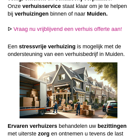
Onze
verhuisservice
staat klaar om je te helpen
bij
verhuizingen
binnen of naar
Muiden.
ᐅ
Vraag nu vrijblijvend een verhuis offerte aan!
Een
stressvrije
verhuizing
is mogelijk met de
ondersteuning van een verhuisbedrijf in Muiden.
Ervaren
verhuizers
behandelen uw
bezittingen
met uiterste
zorg
en ontnemen u tevens de last