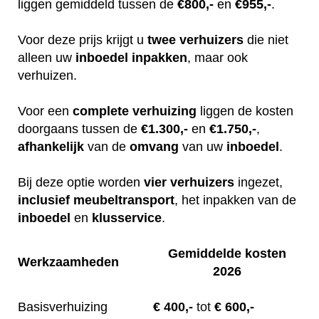
liggen gemiddeld tussen de
€800,-
en
€955,-
.
Voor deze prijs krijgt u
twee
verhuizers
die niet
alleen uw
inboedel
inpakken
, maar ook
verhuizen.
Voor een
complete
verhuizing
liggen de kosten
doorgaans tussen de
€1.300,-
en
€1.750,-
,
afhankelijk
van de
omvang
van uw
inboedel
.
Bij deze optie worden
vier
verhuizers
ingezet,
inclusief
meubeltransport
, het inpakken van de
inboedel
en
klusservice
.
Gemiddelde kosten
Werkzaamheden
2026
Basisverhuizing
€
400,-
tot
€ 600,-