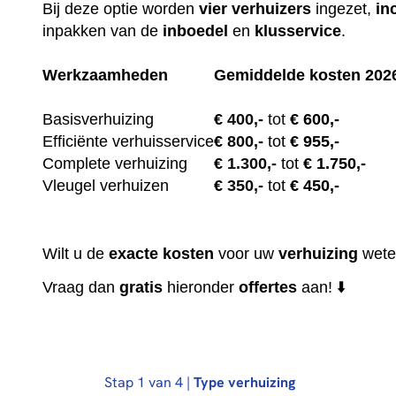
Bij deze optie worden
vier
verhuizers
ingezet,
in
inpakken van de
inboedel
en
klusservice
.
Werkzaamheden
Gemiddelde kosten 202
Basisverhuizing
€
400,-
tot
€ 600,-
Efficiënte verhuisservice
€
800,-
tot
€ 955,-
Complete verhuizing
€
1.300,-
tot
€ 1.750,-
Vleugel verhuizen
€
350,-
tot
€ 450,-
Wilt u de
exacte
kosten
voor uw
verhuizing
wete
Vraag dan
gratis
hieronder
offertes
aan! ⬇️