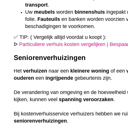
transport
.
Uw
meubels
worden
binnenshuis
ingepakt
folie.
Fauteuils
en banken worden voorzien
beschadigingen te voorkomen.
✅ TIP: ( Vergelijk altijd voordat u koopt ):
ᐅ
Particuliere verhuis kosten vergelijken | Bespa
Seniorenverhuizingen
Het
verhuizen
naar een
kleinere
woning
of een
ouderen
een
ingrijpende
gebeurtenis zijn.
De verandering van omgeving en de hoeveelheid w
kijken, kunnen veel
spanning
veroorzaken
.
Bij kostenverhuisservice verhuizers hebben we r
seniorenverhuizingen
.