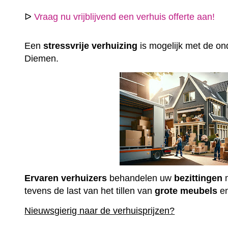
ᐅ
Vraag nu vrijblijvend een verhuis offerte aan!
Een
stressvrije
verhuizing
is mogelijk met de ond
Diemen.
Ervaren
verhuizers
behandelen uw
bezittingen
m
tevens de last van het tillen van
grote
meubels
e
Nieuwsgierig naar de verhuisprijzen?