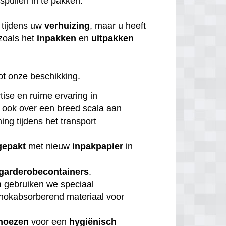
 spullen in te pakken.
tijdens uw
verhuizing
, maar u heeft
zoals het
inpakken
en
uitpakken
ot onze beschikking.
tise en ruime ervaring in
 ook over een breed scala aan
ng tijdens het transport
gepakt
met nieuw
inpakpapier
in
garderobecontainers
.
n
gebruiken we speciaal
chokabsorberend materiaal voor
hoezen
voor een
hygiënisch