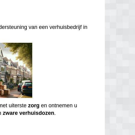
ersteuning van een verhuisbedrijf in
et uiterste
zorg
en ontnemen u
n
zware
verhuisdozen
.