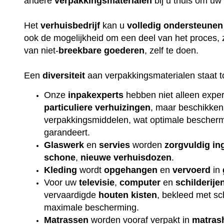
andere
verpakkingsmaterialen
bij u thuis om uw
Het
verhuisbedrijf
kan u
volledig
ondersteunen
ook de mogelijkheid om een deel van het proces, 
van niet-
breekbare
goederen
, zelf te doen.
Een
diversiteit
aan verpakkingsmaterialen staat t
Onze
inpakexperts
hebben niet alleen exper
particuliere
verhuizingen
, maar beschikken
verpakkingsmiddelen, wat optimale beschermi
garandeert.
Glaswerk
en
servies
worden
zorgvuldig
in
schone
,
nieuwe
verhuisdozen
.
Kleding
wordt
opgehangen
en
vervoerd
in
Voor uw
televisie
,
computer
en
schilderije
vervaardigde
houten
kisten
, bekleed met s
maximale bescherming.
Matrassen
worden vooraf verpakt in
matras