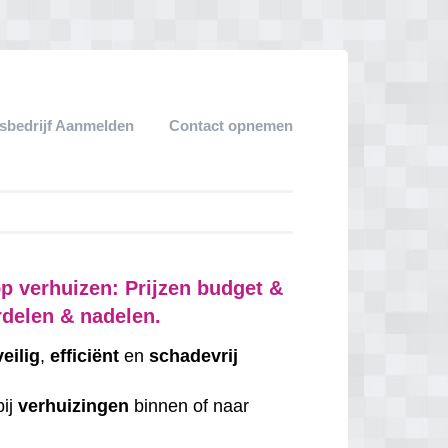
sbedrijf Aanmelden
Contact opnemen
p verhuizen: Prijzen budget &
rdelen & nadelen.
veilig
,
efficiënt
en
schadevrij
bij
verhuizingen
binnen of naar