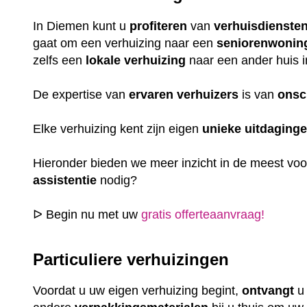
In Diemen kunt u
profiteren
van
verhuisdienste
gaat om een verhuizing naar een
seniorenwonin
zelfs een
lokale
verhuizing
naar een ander huis i
De expertise van
ervaren
verhuizers
is van
onsc
Elke verhuizing kent zijn eigen
unieke
uitdaging
Hieronder bieden we meer inzicht in de meest vo
assistentie
nodig?
ᐅ Begin nu met uw
gratis offerteaanvraag!
Particuliere verhuizingen
Voordat u uw eigen verhuizing begint,
ontvangt