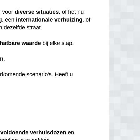
n
voor
diverse
situaties
, of het nu
g
, een
internationale
verhuizing
, of
n dezelfde straat.
hatbare
waarde
bij elke stap.
en
.
orkomende scenario's. Heeft u
u
voldoende
verhuisdozen
en