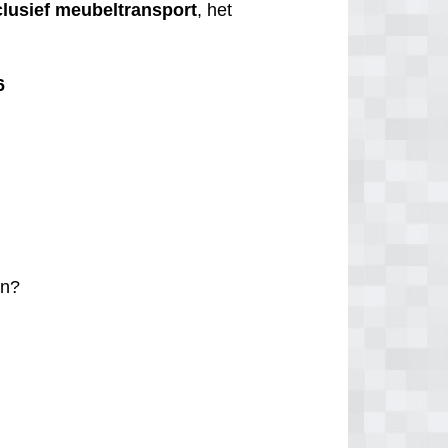
clusief
meubeltransport
, het
6
n?