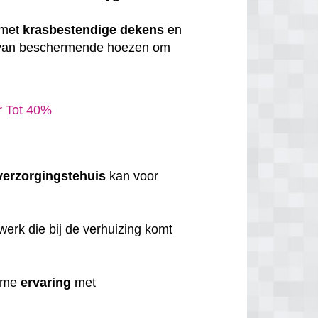
 met
krasbestendige
dekens
en
 van beschermende hoezen om
ar Tot 40%
verzorgingstehuis
kan voor
erk die bij de verhuizing komt
uime
ervaring
met