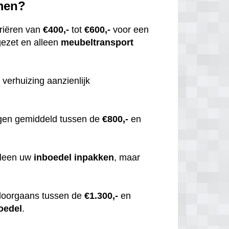
emen?
riëren van
€400,-
tot
€600,-
voor een
gezet en alleen
meubeltransport
 verhuizing aanzienlijk
gen gemiddeld tussen de
€800,-
en
alleen uw
inboedel
inpakken
, maar
doorgaans tussen de
€1.300,-
en
oedel
.