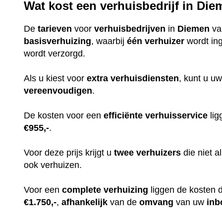
Wat kost een verhuisbedrijf in Di
De
tarieven
voor
verhuisbedrijven
in
Diemen
va
basisverhuizing
, waarbij
één
verhuizer
wordt in
wordt verzorgd.
Als u kiest voor
extra
verhuisdiensten
, kunt u uw
vereenvoudigen
.
De kosten voor een
efficiënte
verhuisservice
lig
€955,-
.
Voor deze prijs krijgt u
twee
verhuizers
die niet 
ook verhuizen.
Voor een
complete
verhuizing
liggen de kosten 
€1.750,-
,
afhankelijk
van de
omvang
van uw
inb