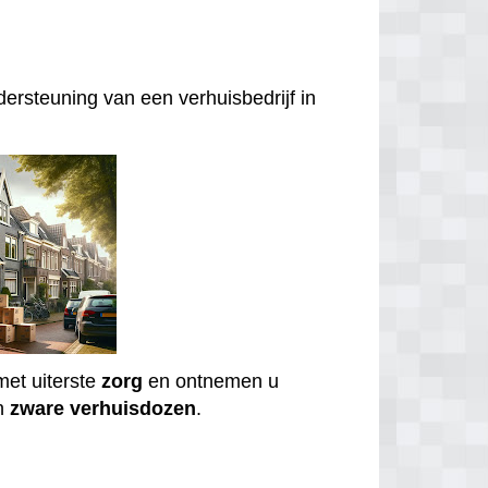
ersteuning van een verhuisbedrijf in
et uiterste
zorg
en ontnemen u
n
zware
verhuisdozen
.