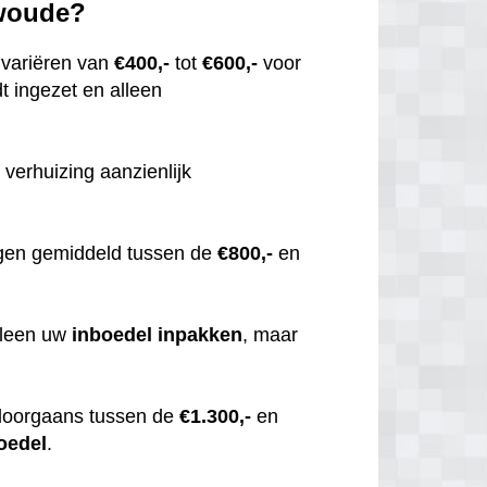
twoude?
variëren van
€400,-
tot
€600,-
voor
t ingezet en alleen
 verhuizing aanzienlijk
gen gemiddeld tussen de
€800,-
en
alleen uw
inboedel
inpakken
, maar
doorgaans tussen de
€1.300,-
en
oedel
.