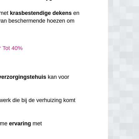
 met
krasbestendige
dekens
en
 van beschermende hoezen om
ar Tot 40%
verzorgingstehuis
kan voor
erk die bij de verhuizing komt
uime
ervaring
met