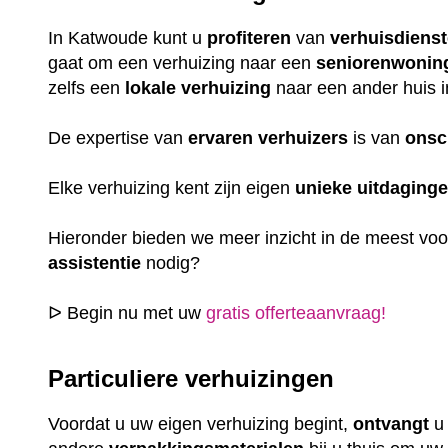
In Katwoude kunt u
profiteren
van
verhuisdiens
gaat om een verhuizing naar een
seniorenwonin
zelfs een
lokale
verhuizing
naar een ander huis i
De expertise van
ervaren
verhuizers
is van
onsc
Elke verhuizing kent zijn eigen
unieke
uitdaging
Hieronder bieden we meer inzicht in de meest vo
assistentie
nodig?
ᐅ Begin nu met uw
gratis offerteaanvraag!
Particuliere verhuizingen
Voordat u uw eigen verhuizing begint,
ontvangt