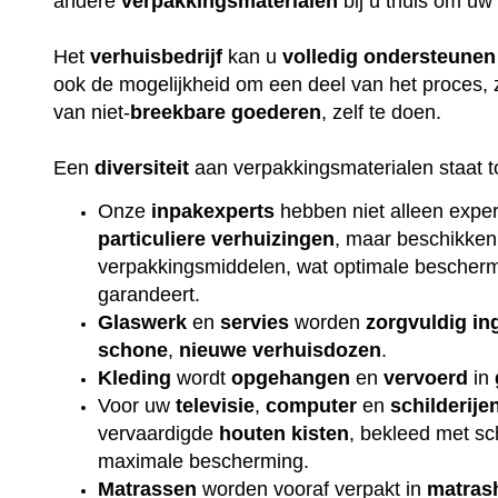
andere
verpakkingsmaterialen
bij u thuis om uw
Het
verhuisbedrijf
kan u
volledig
ondersteunen
ook de mogelijkheid om een deel van het proces, 
van niet-
breekbare
goederen
, zelf te doen.
Een
diversiteit
aan verpakkingsmaterialen staat t
Onze
inpakexperts
hebben niet alleen exper
particuliere
verhuizingen
, maar beschikken
verpakkingsmiddelen, wat optimale beschermi
garandeert.
Glaswerk
en
servies
worden
zorgvuldig
in
schone
,
nieuwe
verhuisdozen
.
Kleding
wordt
opgehangen
en
vervoerd
in
Voor uw
televisie
,
computer
en
schilderije
vervaardigde
houten
kisten
, bekleed met s
maximale bescherming.
Matrassen
worden vooraf verpakt in
matras