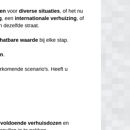
ten
voor
diverse
situaties
, of het nu
g
, een
internationale
verhuizing
, of
n dezelfde straat.
hatbare
waarde
bij elke stap.
en
.
orkomende scenario's. Heeft u
u
voldoende
verhuisdozen
en