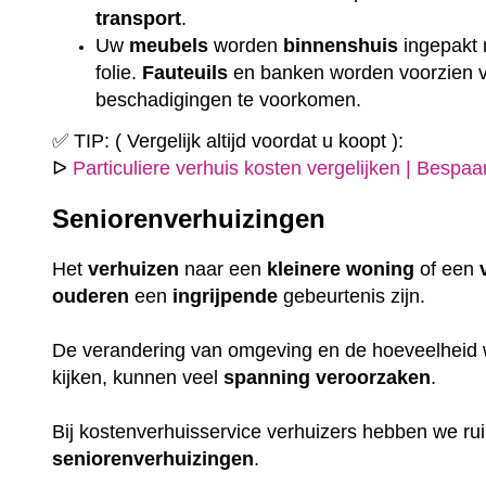
transport
.
Uw
meubels
worden
binnenshuis
ingepakt
folie.
Fauteuils
en banken worden voorzien
beschadigingen te voorkomen.
✅ TIP: ( Vergelijk altijd voordat u koopt ):
ᐅ
Particuliere verhuis kosten vergelijken | Bespa
Seniorenverhuizingen
Het
verhuizen
naar een
kleinere
woning
of een
ouderen
een
ingrijpende
gebeurtenis zijn.
De verandering van omgeving en de hoeveelheid w
kijken, kunnen veel
spanning
veroorzaken
.
Bij kostenverhuisservice verhuizers hebben we r
seniorenverhuizingen
.