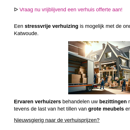
ᐅ
Vraag nu vrijblijvend een verhuis offerte aan!
Een
stressvrije
verhuizing
is mogelijk met de ond
Katwoude.
Ervaren
verhuizers
behandelen uw
bezittingen
m
tevens de last van het tillen van
grote
meubels
e
Nieuwsgierig naar de verhuisprijzen?