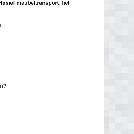
clusief
meubeltransport
, het
6
n?