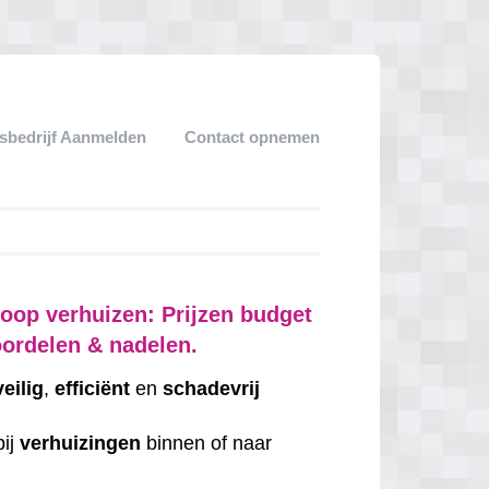
sbedrijf Aanmelden
Contact opnemen
oop verhuizen: Prijzen budget
oordelen & nadelen.
veilig
,
efficiënt
en
schadevrij
bij
verhuizingen
binnen of naar