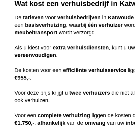
Wat kost een verhuisbedrijf in Ka
De
tarieven
voor
verhuisbedrijven
in
Katwoude
een
basisverhuizing
, waarbij
één
verhuizer
word
meubeltransport
wordt verzorgd.
Als u kiest voor
extra
verhuisdiensten
, kunt u uw
vereenvoudigen
.
De kosten voor een
efficiënte
verhuisservice
lig
€955,-
.
Voor deze prijs krijgt u
twee
verhuizers
die niet 
ook verhuizen.
Voor een
complete
verhuizing
liggen de kosten 
€1.750,-
,
afhankelijk
van de
omvang
van uw
inb