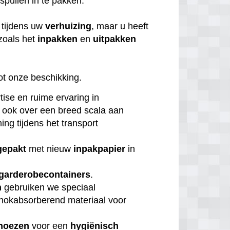
 spullen in te pakken.
tijdens uw
verhuizing
, maar u heeft
zoals het
inpakken
en
uitpakken
ot onze beschikking.
tise en ruime ervaring in
 ook over een breed scala aan
ng tijdens het transport
gepakt
met nieuw
inpakpapier
in
garderobecontainers
.
n
gebruiken we speciaal
chokabsorberend materiaal voor
hoezen
voor een
hygiënisch