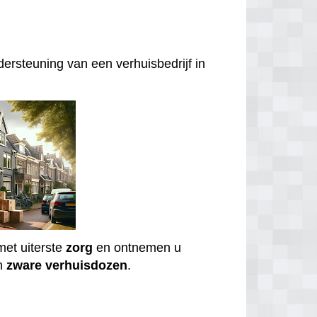
ersteuning van een verhuisbedrijf in
et uiterste
zorg
en ontnemen u
n
zware
verhuisdozen
.