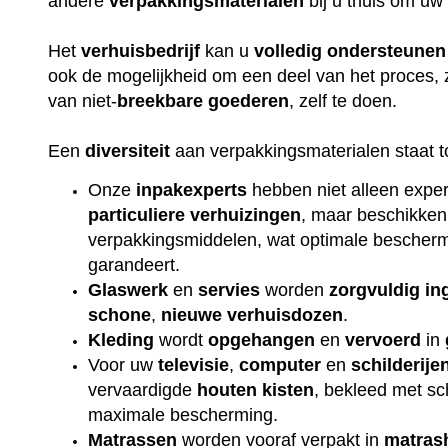
andere
verpakkingsmaterialen
bij u thuis om uw
Het
verhuisbedrijf
kan u
volledig
ondersteunen
ook de mogelijkheid om een deel van het proces, 
van niet-
breekbare
goederen
, zelf te doen.
Een
diversiteit
aan verpakkingsmaterialen staat t
Onze
inpakexperts
hebben niet alleen exper
particuliere
verhuizingen
, maar beschikken
verpakkingsmiddelen, wat optimale beschermi
garandeert.
Glaswerk
en
servies
worden
zorgvuldig
in
schone
,
nieuwe
verhuisdozen
.
Kleding
wordt
opgehangen
en
vervoerd
in
Voor uw
televisie
,
computer
en
schilderije
vervaardigde
houten
kisten
, bekleed met s
maximale bescherming.
Matrassen
worden vooraf verpakt in
matras