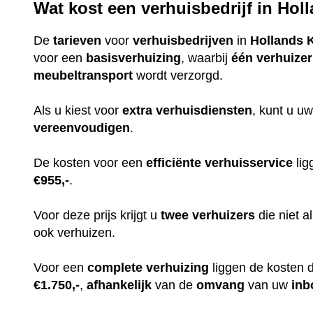
Wat kost een verhuisbedrijf in Ho
De
tarieven
voor
verhuisbedrijven
in
Hollands 
voor een
basisverhuizing
, waarbij
één
verhuizer
meubeltransport
wordt verzorgd.
Als u kiest voor
extra
verhuisdiensten
, kunt u uw
vereenvoudigen
.
De kosten voor een
efficiënte
verhuisservice
lig
€955,-
.
Voor deze prijs krijgt u
twee
verhuizers
die niet 
ook verhuizen.
Voor een
complete
verhuizing
liggen de kosten 
€1.750,-
,
afhankelijk
van de
omvang
van uw
inb