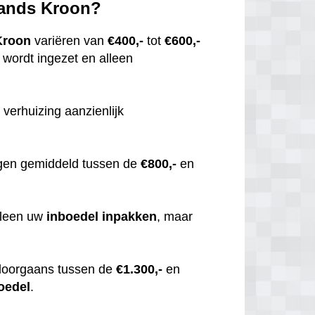
llands Kroon?
Kroon
variëren van
€400,-
tot
€600,-
wordt ingezet en alleen
 verhuizing aanzienlijk
gen gemiddeld tussen de
€800,-
en
alleen uw
inboedel
inpakken
, maar
doorgaans tussen de
€1.300,-
en
oedel
.