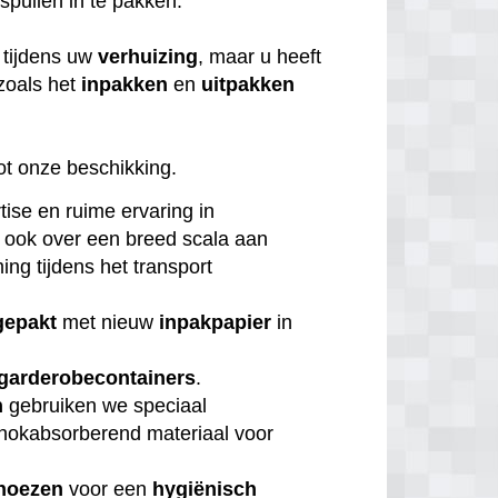
 spullen in te pakken.
tijdens uw
verhuizing
, maar u heeft
zoals het
inpakken
en
uitpakken
ot onze beschikking.
tise en ruime ervaring in
 ook over een breed scala aan
ng tijdens het transport
gepakt
met nieuw
inpakpapier
in
garderobecontainers
.
n
gebruiken we speciaal
chokabsorberend materiaal voor
hoezen
voor een
hygiënisch