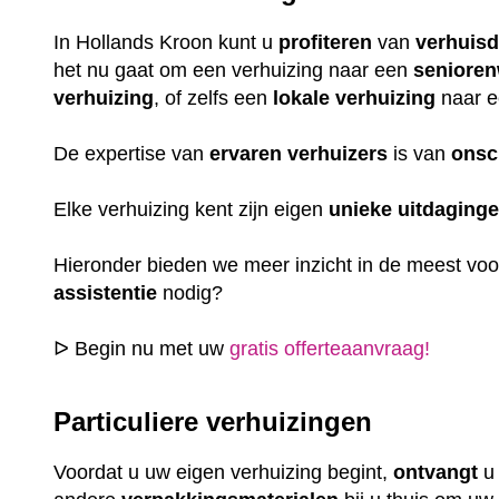
In Hollands Kroon kunt u
profiteren
van
verhuisd
het nu gaat om een verhuizing naar een
seniore
verhuizing
, of zelfs een
lokale
verhuizing
naar e
De expertise van
ervaren
verhuizers
is van
onsc
Elke verhuizing kent zijn eigen
unieke
uitdaging
Hieronder bieden we meer inzicht in de meest vo
assistentie
nodig?
ᐅ Begin nu met uw
gratis offerteaanvraag!
Particuliere verhuizingen
Voordat u uw eigen verhuizing begint,
ontvangt