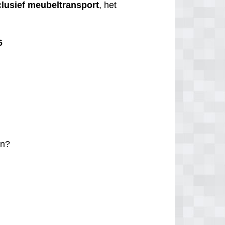
clusief
meubeltransport
, het
6
n?