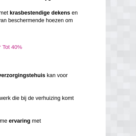
 met
krasbestendige
dekens
en
 van beschermende hoezen om
ar Tot 40%
verzorgingstehuis
kan voor
erk die bij de verhuizing komt
uime
ervaring
met