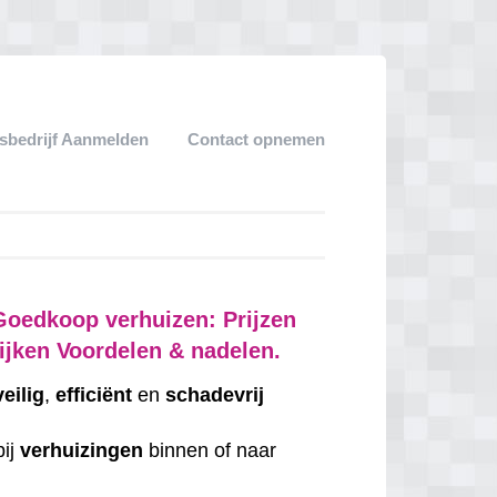
sbedrijf Aanmelden
Contact opnemen
Goedkoop verhuizen: Prijzen
ijken Voordelen & nadelen.
veilig
,
efficiënt
en
schadevrij
bij
verhuizingen
binnen of naar