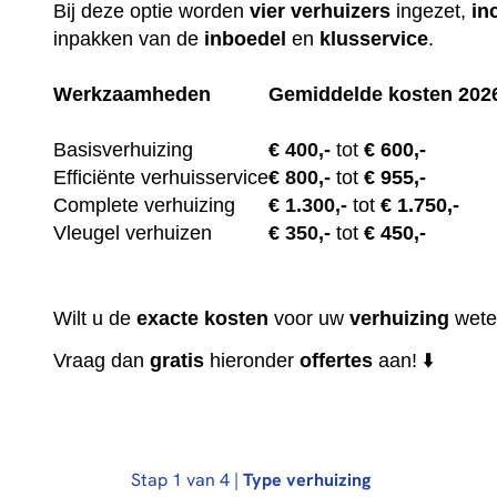
Bij deze optie worden
vier
verhuizers
ingezet,
in
inpakken van de
inboedel
en
klusservice
.
Werkzaamheden
Gemiddelde kosten 202
Basisverhuizing
€
400,-
tot
€ 600,-
Efficiënte verhuisservice
€
800,-
tot
€ 955,-
Complete verhuizing
€
1.300,-
tot
€ 1.750,-
Vleugel verhuizen
€
350,-
tot
€ 450,-
Wilt u de
exacte
kosten
voor uw
verhuizing
wete
Vraag dan
gratis
hieronder
offertes
aan! ⬇️