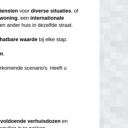
iensten
voor
diverse
situaties
, of
nwoning
, een
internationale
en ander huis in dezelfde straat.
hatbare
waarde
bij elke stap.
en
.
orkomende scenario's. Heeft u
u
voldoende
verhuisdozen
en