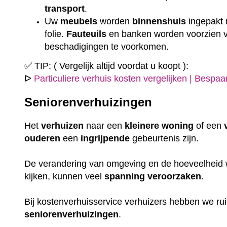
transport
.
Uw
meubels
worden
binnenshuis
ingepakt
folie.
Fauteuils
en banken worden voorzien
beschadigingen te voorkomen.
✅ TIP: ( Vergelijk altijd voordat u koopt ):
ᐅ
Particuliere verhuis kosten vergelijken | Bespa
Seniorenverhuizingen
Het
verhuizen
naar een
kleinere
woning
of een
ouderen
een
ingrijpende
gebeurtenis zijn.
De verandering van omgeving en de hoeveelheid w
kijken, kunnen veel
spanning
veroorzaken
.
Bij kostenverhuisservice verhuizers hebben we r
seniorenverhuizingen
.