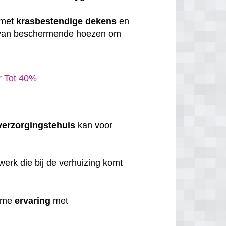
 met
krasbestendige
dekens
en
 van beschermende hoezen om
ar Tot 40%
verzorgingstehuis
kan voor
erk die bij de verhuizing komt
uime
ervaring
met