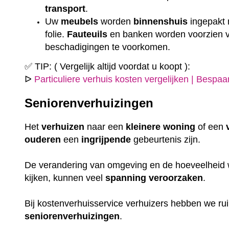
transport
.
Uw
meubels
worden
binnenshuis
ingepakt
folie.
Fauteuils
en banken worden voorzien
beschadigingen te voorkomen.
✅ TIP: ( Vergelijk altijd voordat u koopt ):
ᐅ
Particuliere verhuis kosten vergelijken | Bespa
Seniorenverhuizingen
Het
verhuizen
naar een
kleinere
woning
of een
ouderen
een
ingrijpende
gebeurtenis zijn.
De verandering van omgeving en de hoeveelheid w
kijken, kunnen veel
spanning
veroorzaken
.
Bij kostenverhuisservice verhuizers hebben we r
seniorenverhuizingen
.