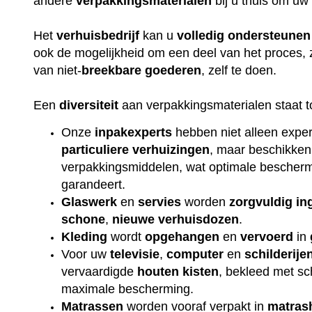
andere
verpakkingsmaterialen
bij u thuis om uw
Het
verhuisbedrijf
kan u
volledig
ondersteunen
ook de mogelijkheid om een deel van het proces, 
van niet-
breekbare
goederen
, zelf te doen.
Een
diversiteit
aan verpakkingsmaterialen staat t
Onze
inpakexperts
hebben niet alleen exper
particuliere
verhuizingen
, maar beschikken
verpakkingsmiddelen, wat optimale beschermi
garandeert.
Glaswerk
en
servies
worden
zorgvuldig
in
schone
,
nieuwe
verhuisdozen
.
Kleding
wordt
opgehangen
en
vervoerd
in
Voor uw
televisie
,
computer
en
schilderije
vervaardigde
houten
kisten
, bekleed met s
maximale bescherming.
Matrassen
worden vooraf verpakt in
matras