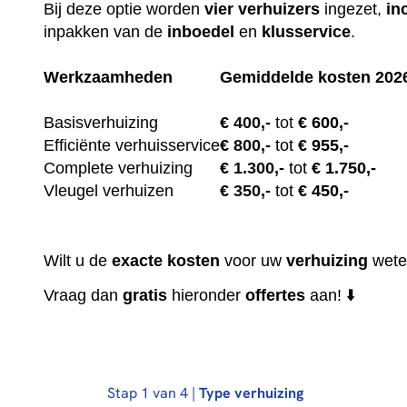
Bij deze optie worden
vier
verhuizers
ingezet,
in
inpakken van de
inboedel
en
klusservice
.
Werkzaamheden
Gemiddelde kosten 202
Basisverhuizing
€
400,-
tot
€ 600,-
Efficiënte verhuisservice
€
800,-
tot
€ 955,-
Complete verhuizing
€
1.300,-
tot
€ 1.750,-
Vleugel verhuizen
€
350,-
tot
€ 450,-
Wilt u de
exacte
kosten
voor uw
verhuizing
wete
Vraag dan
gratis
hieronder
offertes
aan! ⬇️