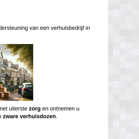
ersteuning van een verhuisbedrijf in
et uiterste
zorg
en ontnemen u
n
zware
verhuisdozen
.