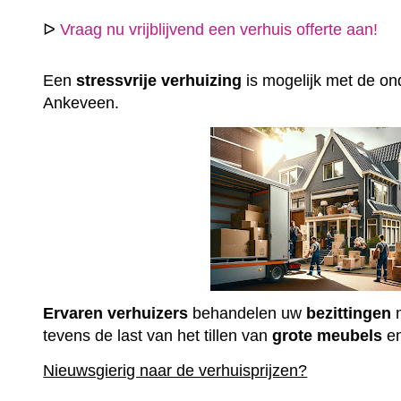
ᐅ
Vraag nu vrijblijvend een verhuis offerte aan!
Een
stressvrije
verhuizing
is mogelijk met de ond
Ankeveen.
Ervaren
verhuizers
behandelen uw
bezittingen
m
tevens de last van het tillen van
grote
meubels
e
Nieuwsgierig naar de verhuisprijzen?