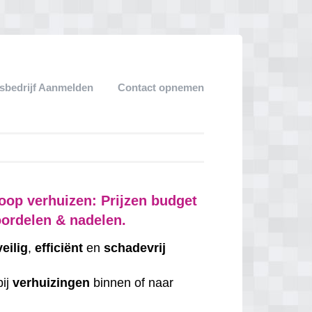
sbedrijf Aanmelden
Contact opnemen
oop verhuizen: Prijzen budget
oordelen & nadelen.
veilig
,
efficiënt
en
schadevrij
bij
verhuizingen
binnen of naar