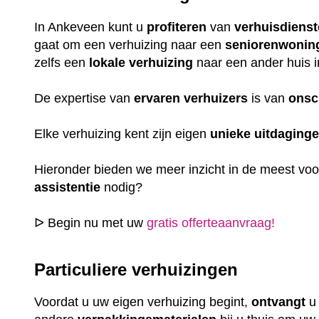
In Ankeveen kunt u
profiteren
van
verhuisdiens
gaat om een verhuizing naar een
seniorenwonin
zelfs een
lokale
verhuizing
naar een ander huis i
De expertise van
ervaren
verhuizers
is van
onsc
Elke verhuizing kent zijn eigen
unieke
uitdaging
Hieronder bieden we meer inzicht in de meest vo
assistentie
nodig?
ᐅ Begin nu met uw
gratis offerteaanvraag!
Particuliere verhuizingen
Voordat u uw eigen verhuizing begint,
ontvangt