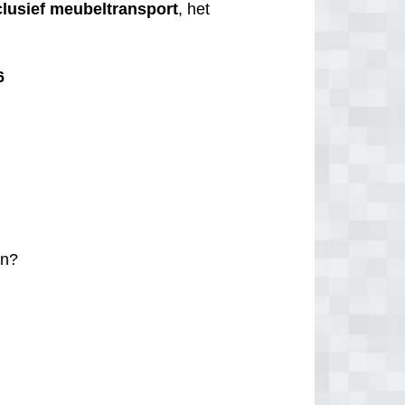
clusief
meubeltransport
, het
6
n?