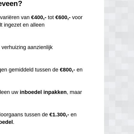
keveen?
variëren van
€400,-
tot
€600,-
voor
t ingezet en alleen
 verhuizing aanzienlijk
gen gemiddeld tussen de
€800,-
en
alleen uw
inboedel
inpakken
, maar
doorgaans tussen de
€1.300,-
en
oedel
.