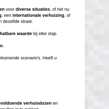
ten
voor
diverse
situaties
, of het nu
g
, een
internationale
verhuizing
, of
n dezelfde straat.
hatbare
waarde
bij elke stap.
en
.
orkomende scenario's. Heeft u
u
voldoende
verhuisdozen
en