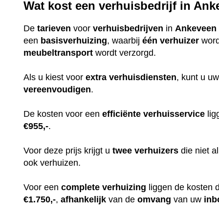
Wat kost een verhuisbedrijf in An
De
tarieven
voor
verhuisbedrijven
in
Ankeveen
een
basisverhuizing
, waarbij
één
verhuizer
word
meubeltransport
wordt verzorgd.
Als u kiest voor
extra
verhuisdiensten
, kunt u uw
vereenvoudigen
.
De kosten voor een
efficiënte
verhuisservice
lig
€955,-
.
Voor deze prijs krijgt u
twee
verhuizers
die niet 
ook verhuizen.
Voor een
complete
verhuizing
liggen de kosten 
€1.750,-
,
afhankelijk
van de
omvang
van uw
inb