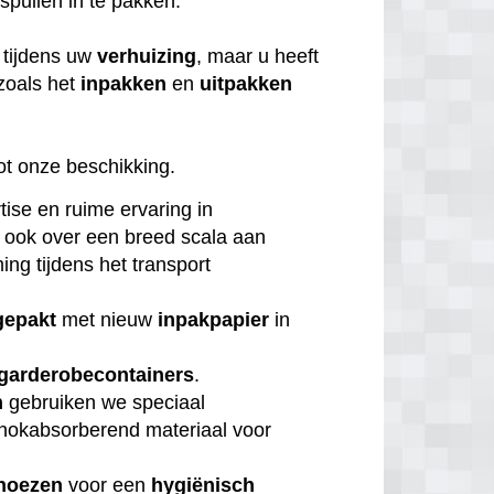
 spullen in te pakken.
tijdens uw
verhuizing
, maar u heeft
zoals het
inpakken
en
uitpakken
ot onze beschikking.
tise en ruime ervaring in
 ook over een breed scala aan
ng tijdens het transport
gepakt
met nieuw
inpakpapier
in
garderobecontainers
.
n
gebruiken we speciaal
chokabsorberend materiaal voor
hoezen
voor een
hygiënisch