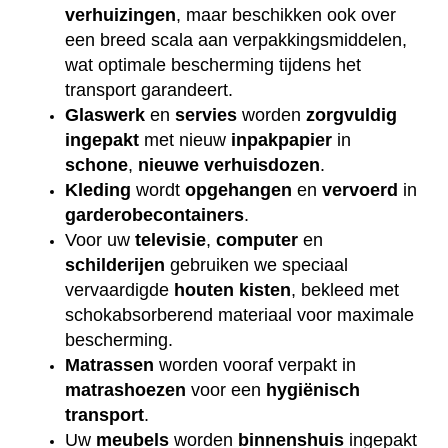
verhuizingen
, maar beschikken ook over
een breed scala aan verpakkingsmiddelen,
wat optimale bescherming tijdens het
transport garandeert.
Glaswerk
en
servies
worden
zorgvuldig
ingepakt
met nieuw
inpakpapier
in
schone
,
nieuwe
verhuisdozen
.
Kleding
wordt
opgehangen
en
vervoerd
in
garderobecontainers
.
Voor uw
televisie
,
computer
en
schilderijen
gebruiken we speciaal
vervaardigde
houten
kisten
, bekleed met
schokabsorberend materiaal voor maximale
bescherming.
Matrassen
worden vooraf verpakt in
matrashoezen
voor een
hygiënisch
transport
.
Uw
meubels
worden
binnenshuis
ingepakt