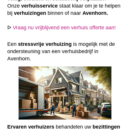
Onze
verhuisservice
staat klaar om je te helpen
bij
verhuizingen
binnen of naar
Avenhorn.
ᐅ
Vraag nu vrijblijvend een verhuis offerte aan!
Een
stressvrije
verhuizing
is mogelijk met de
ondersteuning van een verhuisbedrijf in
Avenhorn.
Ervaren
verhuizers
behandelen uw
bezittingen