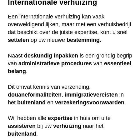
Internationale verhuizing
Een internationale verhuizing kan vaak
overweldigend lijken, maar met een verhuisbedrijf
dat beschikt over de juiste expertise, kunt u snel
settelen
op uw nieuwe
bestemming
.
Naast
deskundig
inpakken
is een grondig begrip
van
administratieve
procedures
van
essentieel
belang
.
Dit omvat kennis van verzending,
douaneformaliteiten
,
immigratievereisten
in
het
buitenland
en
verzekeringsvoorwaarden
.
Wij hebben alle
expertise
in huis om u te
assisteren
bij uw
verhuizing
naar het
buitenland
.