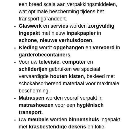
een breed scala aan verpakkingsmiddelen,
wat optimale bescherming tijdens het
transport garandeert.
Glaswerk
en
servies
worden
zorgvuldig
ingepakt
met nieuw
inpakpapier
in
schone
,
nieuwe
verhuisdozen
.
Kleding
wordt
opgehangen
en
vervoerd
in
garderobecontainers
.
Voor uw
televisie
,
computer
en
schilderijen
gebruiken we speciaal
vervaardigde
houten
kisten
, bekleed met
schokabsorberend materiaal voor maximale
bescherming.
Matrassen
worden vooraf verpakt in
matrashoezen
voor een
hygiënisch
transport
.
Uw
meubels
worden
binnenshuis
ingepakt
met
krasbestendige
dekens
en folie.