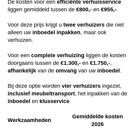
De kosten voor een
efficiënte
verhuisservice
liggen gemiddeld tussen de
€800,-
en
€955,-
.
Voor deze prijs krijgt u
twee
verhuizers
die niet
alleen uw
inboedel
inpakken
, maar ook
verhuizen.
Voor een
complete
verhuizing
liggen de kosten
doorgaans tussen de
€1.300,-
en
€1.750,-
,
afhankelijk
van de
omvang
van uw
inboedel
.
Bij deze optie worden
vier
verhuizers
ingezet,
inclusief
meubeltransport
, het inpakken van de
inboedel
en
klusservice
.
Gemiddelde kosten
Werkzaamheden
2026