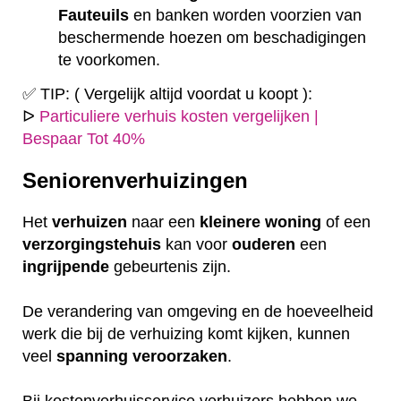
Fauteuils
en banken worden voorzien van
beschermende hoezen om beschadigingen
te voorkomen.
✅ TIP: ( Vergelijk altijd voordat u koopt ):
ᐅ
Particuliere verhuis kosten vergelijken |
Bespaar Tot 40%
Seniorenverhuizingen
Het
verhuizen
naar een
kleinere
woning
of een
verzorgingstehuis
kan voor
ouderen
een
ingrijpende
gebeurtenis zijn.
De verandering van omgeving en de hoeveelheid
werk die bij de verhuizing komt kijken, kunnen
veel
spanning
veroorzaken
.
Bij kostenverhuisservice verhuizers hebben we