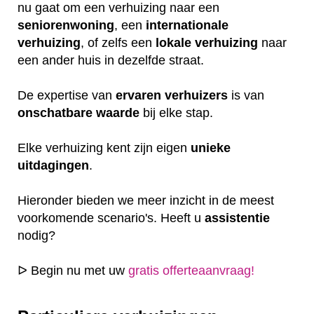
nu gaat om een verhuizing naar een
seniorenwoning
, een
internationale
verhuizing
, of zelfs een
lokale
verhuizing
naar
een ander huis in dezelfde straat.
De expertise van
ervaren
verhuizers
is van
onschatbare
waarde
bij elke stap.
Elke verhuizing kent zijn eigen
unieke
uitdagingen
.
Hieronder bieden we meer inzicht in de meest
voorkomende scenario's. Heeft u
assistentie
nodig?
ᐅ Begin nu met uw
gratis offerteaanvraag!