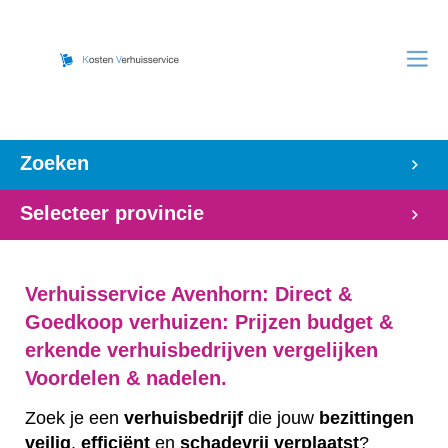
Zoeken
Selecteer provincie
Verhuisservice Avenhorn: Direct &
Goedkoop verhuizen: Prijzen budget &
erkende verhuisbedrijven vergelijken
Voordelen & nadelen.
Zoek je een
verhuisbedrijf
die jouw
bezittingen
veilig
,
efficiënt
en
schadevrij
verplaatst
?