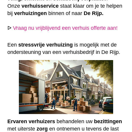
Onze
verhuisservice
staat klaar om je te helpen
bij
verhuizingen
binnen of naar
De Rijp.
ᐅ
Vraag nu vrijblijvend een verhuis offerte aan!
Een
stressvrije
verhuizing
is mogelijk met de
ondersteuning van een verhuisbedrijf in De Rijp.
Ervaren
verhuizers
behandelen uw
bezittingen
met uiterste
zorg
en ontnemen u tevens de last