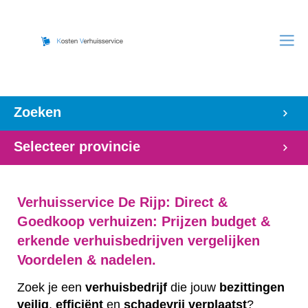
Zoeken
Selecteer provincie
Verhuisservice De Rijp: Direct &
Goedkoop verhuizen: Prijzen budget &
erkende verhuisbedrijven vergelijken
Voordelen & nadelen.
Zoek je een
verhuisbedrijf
die jouw
bezittingen
veilig
,
efficiënt
en
schadevrij
verplaatst
?