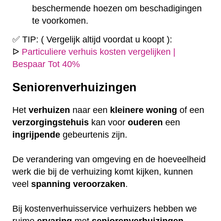
beschermende hoezen om beschadigingen
te voorkomen.
✅ TIP: ( Vergelijk altijd voordat u koopt ):
ᐅ
Particuliere verhuis kosten vergelijken |
Bespaar Tot 40%
Seniorenverhuizingen
Het
verhuizen
naar een
kleinere
woning
of een
verzorgingstehuis
kan voor
ouderen
een
ingrijpende
gebeurtenis zijn.
De verandering van omgeving en de hoeveelheid
werk die bij de verhuizing komt kijken, kunnen
veel
spanning
veroorzaken
.
Bij kostenverhuisservice verhuizers hebben we
ruime
ervaring
met
seniorenverhuizingen
.