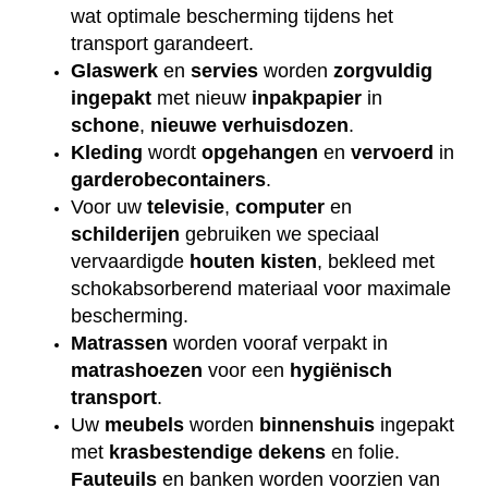
wat optimale bescherming tijdens het
transport garandeert.
Glaswerk
en
servies
worden
zorgvuldig
ingepakt
met nieuw
inpakpapier
in
schone
,
nieuwe
verhuisdozen
.
Kleding
wordt
opgehangen
en
vervoerd
in
garderobecontainers
.
Voor uw
televisie
,
computer
en
schilderijen
gebruiken we speciaal
vervaardigde
houten
kisten
, bekleed met
schokabsorberend materiaal voor maximale
bescherming.
Matrassen
worden vooraf verpakt in
matrashoezen
voor een
hygiënisch
transport
.
Uw
meubels
worden
binnenshuis
ingepakt
met
krasbestendige
dekens
en folie.
Fauteuils
en banken worden voorzien van