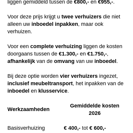
liggen gemiddeld tussen de
€800,-
en
€955,-
.
Voor deze prijs krijgt u
twee
verhuizers
die niet
alleen uw
inboedel
inpakken
, maar ook
verhuizen.
Voor een
complete
verhuizing
liggen de kosten
doorgaans tussen de
€1.300,-
en
€1.750,-
,
afhankelijk
van de
omvang
van uw
inboedel
.
Bij deze optie worden
vier
verhuizers
ingezet,
inclusief
meubeltransport
, het inpakken van de
inboedel
en
klusservice
.
Gemiddelde kosten
Werkzaamheden
2026
Basisverhuizing
€
400,-
tot
€ 600,-