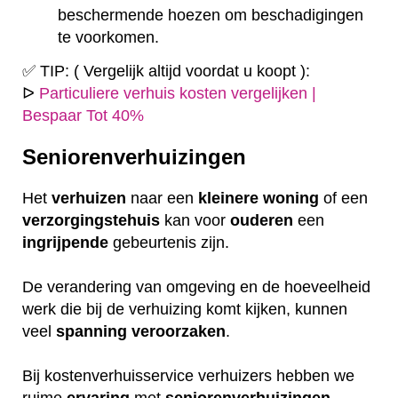
beschermende hoezen om beschadigingen
te voorkomen.
✅ TIP: ( Vergelijk altijd voordat u koopt ):
ᐅ
Particuliere verhuis kosten vergelijken |
Bespaar Tot 40%
Seniorenverhuizingen
Het
verhuizen
naar een
kleinere
woning
of een
verzorgingstehuis
kan voor
ouderen
een
ingrijpende
gebeurtenis zijn.
De verandering van omgeving en de hoeveelheid
werk die bij de verhuizing komt kijken, kunnen
veel
spanning
veroorzaken
.
Bij kostenverhuisservice verhuizers hebben we
ruime
ervaring
met
seniorenverhuizingen
.