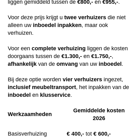
liggen gemiddeld tussen de
€800,-
en
€955,-
.
Voor deze prijs krijgt u
twee
verhuizers
die niet
alleen uw
inboedel
inpakken
, maar ook
verhuizen.
Voor een
complete
verhuizing
liggen de kosten
doorgaans tussen de
€1.300,-
en
€1.750,-
,
afhankelijk
van de
omvang
van uw
inboedel
.
Bij deze optie worden
vier
verhuizers
ingezet,
inclusief
meubeltransport
, het inpakken van de
inboedel
en
klusservice
.
Gemiddelde kosten
Werkzaamheden
2026
Basisverhuizing
€
400,-
tot
€ 600,-