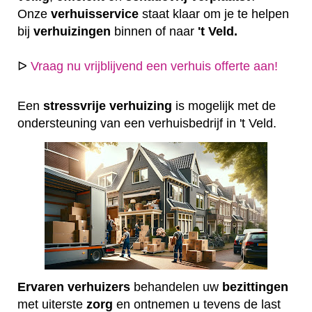
Onze
verhuisservice
staat klaar om je te helpen
bij
verhuizingen
binnen of naar
't Veld.
ᐅ
Vraag nu vrijblijvend een verhuis offerte aan!
Een
stressvrije
verhuizing
is mogelijk met de
ondersteuning van een verhuisbedrijf in 't Veld.
Ervaren
verhuizers
behandelen uw
bezittingen
met uiterste
zorg
en ontnemen u tevens de last