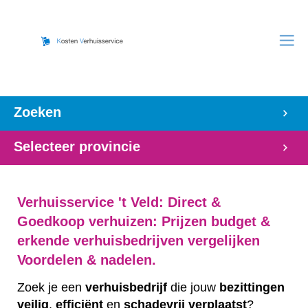
Zoeken
Selecteer provincie
Verhuisservice 't Veld: Direct &
Goedkoop verhuizen: Prijzen budget &
erkende verhuisbedrijven vergelijken
Voordelen & nadelen.
Zoek je een
verhuisbedrijf
die jouw
bezittingen
veilig
,
efficiënt
en
schadevrij
verplaatst
?