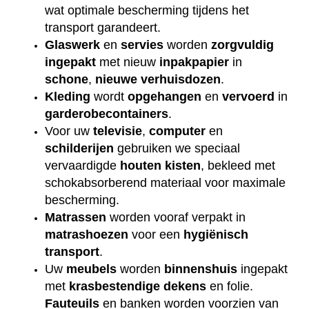
wat optimale bescherming tijdens het
transport garandeert.
Glaswerk
en
servies
worden
zorgvuldig
ingepakt
met nieuw
inpakpapier
in
schone
,
nieuwe
verhuisdozen
.
Kleding
wordt
opgehangen
en
vervoerd
in
garderobecontainers
.
Voor uw
televisie
,
computer
en
schilderijen
gebruiken we speciaal
vervaardigde
houten
kisten
, bekleed met
schokabsorberend materiaal voor maximale
bescherming.
Matrassen
worden vooraf verpakt in
matrashoezen
voor een
hygiënisch
transport
.
Uw
meubels
worden
binnenshuis
ingepakt
met
krasbestendige
dekens
en folie.
Fauteuils
en banken worden voorzien van