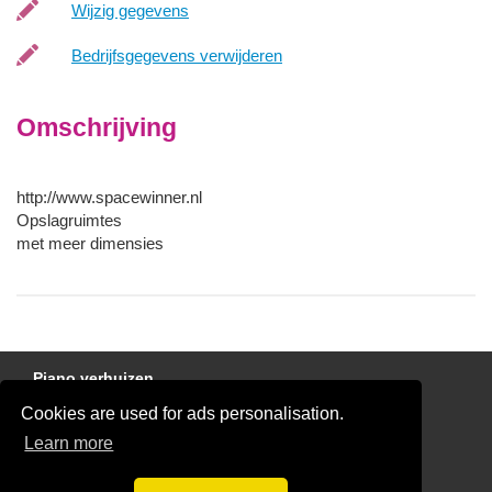
Wijzig gegevens
Bedrijfsgegevens verwijderen
Omschrijving
http://www.spacewinner.nl
Opslagruimtes
met meer dimensies
Piano verhuizen
Cookies are used for ads personalisation.
Gratis Verhuis Offertes Vergelijken
Learn more
Disclaimer
Blog