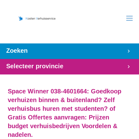
Zoeken
Selecteer provincie
Space Winner 038-4601664: Goedkoop
verhuizen binnen & buitenland? Zelf
verhuisbus huren met studenten? of
Gratis Offertes aanvragen: Prijzen
budget verhuisbedrijven Voordelen &
nadelen.