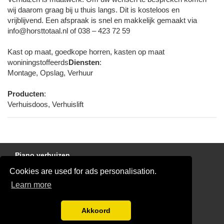
wij daarom graag bij u thuis langs. Dit is kosteloos en
vrijblijvend. Een afspraak is snel en makkelijk gemaakt via
info@horsttotaal.nl
of 038 – 423 72 59
Kast op maat, goedkope horren, kasten op maat
woniningstoffeerds
Diensten
:
Montage, Opslag, Verhuur
Producten
:
Verhuisdoos, Verhuislift
Piano verhuizen
Cookies are used for ads personalisation.
Gratis Verhuis Offertes Vergelijken
Learn more
Disclaimer
Blog
Akkoord
Ben jij een verhuisbedrijf?