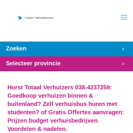
Zoeken
Selecteer provincie
Horst Totaal Verhuizers 038-4237259:
Goedkoop verhuizen binnen &
buitenland? Zelf verhuisbus huren met
studenten? of Gratis Offertes aanvragen:
Prijzen budget verhuisbedrijven
Voordelen & nadelen.