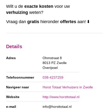
Wilt u de
exacte
kosten
voor uw
verhuizing
weten?
Vraag dan
gratis
hieronder
offertes
aan! ⬇️
Details
Adres
Ohmstraat 8
8013 PZ
Zwolle
Overijssel
Telefoonnummer
038-4237259
Navigeer naar
Horst Totaal Verhuizers in Zwolle
Website
http://www.horsttotaal.nl
e-mail
info@horsttotaal.nl