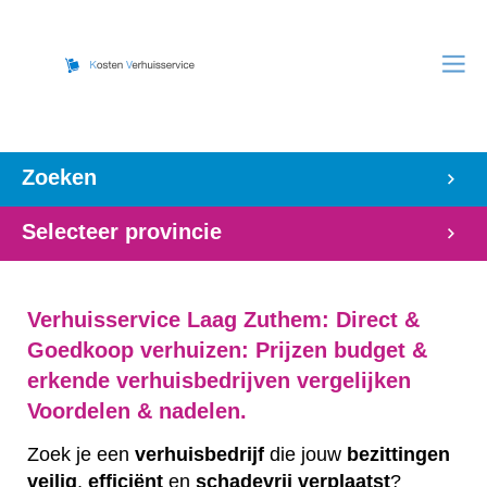
Zoeken
Selecteer provincie
Verhuisservice Laag Zuthem: Direct &
Goedkoop verhuizen: Prijzen budget &
erkende verhuisbedrijven vergelijken
Voordelen & nadelen.
Zoek je een
verhuisbedrijf
die jouw
bezittingen
veilig
,
efficiënt
en
schadevrij
verplaatst
?