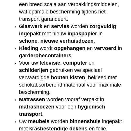
een breed scala aan verpakkingsmiddelen,
wat optimale bescherming tijdens het
transport garandeert.
Glaswerk
en
servies
worden
zorgvuldig
ingepakt
met nieuw
inpakpapier
in
schone
,
nieuwe
verhuisdozen
.
Kleding
wordt
opgehangen
en
vervoerd
in
garderobecontainers
.
Voor uw
televisie
,
computer
en
schilderijen
gebruiken we speciaal
vervaardigde
houten
kisten
, bekleed met
schokabsorberend materiaal voor maximale
bescherming.
Matrassen
worden vooraf verpakt in
matrashoezen
voor een
hygiënisch
transport
.
Uw
meubels
worden
binnenshuis
ingepakt
met
krasbestendige
dekens
en folie.