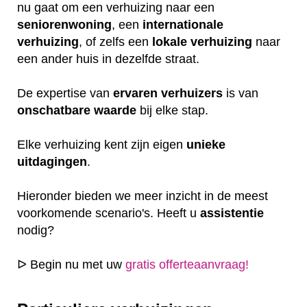
nu gaat om een verhuizing naar een
seniorenwoning
, een
internationale
verhuizing
, of zelfs een
lokale
verhuizing
naar
een ander huis in dezelfde straat.
De expertise van
ervaren
verhuizers
is van
onschatbare
waarde
bij elke stap.
Elke verhuizing kent zijn eigen
unieke
uitdagingen
.
Hieronder bieden we meer inzicht in de meest
voorkomende scenario's. Heeft u
assistentie
nodig?
ᐅ Begin nu met uw
gratis offerteaanvraag!