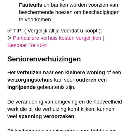
Fauteuils
en banken worden voorzien van
beschermende hoezen om beschadigingen
te voorkomen.
✅ TIP: ( Vergelijk altijd voordat u koopt ):
ᐅ
Particuliere verhuis kosten vergelijken |
Bespaar Tot 40%
Seniorenverhuizingen
Het
verhuizen
naar een
kleinere
woning
of een
verzorgingstehuis
kan voor
ouderen
een
ingrijpende
gebeurtenis zijn.
De verandering van omgeving en de hoeveelheid
werk die bij de verhuizing komt kijken, kunnen
veel
spanning
veroorzaken
.
Bij kostenverhuisservice verhuizers hebben we