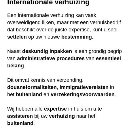
Internationale verhuizing
Een internationale verhuizing kan vaak
overweldigend lijken, maar met een verhuisbedrijf
dat beschikt over de juiste expertise, kunt u snel
settelen
op uw nieuwe
bestemming
.
Naast
deskundig
inpakken
is een grondig begrip
van
administratieve
procedures
van
essentieel
belang
.
Dit omvat kennis van verzending,
douaneformaliteiten
,
immigratievereisten
in
het
buitenland
en
verzekeringsvoorwaarden
.
Wij hebben alle
expertise
in huis om u te
assisteren
bij uw
verhuizing
naar het
buitenland
.