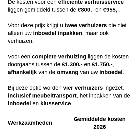
De kosten voor een
efficiënte
verhuisservice
liggen gemiddeld tussen de
€800,-
en
€955,-
.
Voor deze prijs krijgt u
twee
verhuizers
die niet
alleen uw
inboedel
inpakken
, maar ook
verhuizen.
Voor een
complete
verhuizing
liggen de kosten
doorgaans tussen de
€1.300,-
en
€1.750,-
,
afhankelijk
van de
omvang
van uw
inboedel
.
Bij deze optie worden
vier
verhuizers
ingezet,
inclusief
meubeltransport
, het inpakken van de
inboedel
en
klusservice
.
Gemiddelde kosten
Werkzaamheden
2026