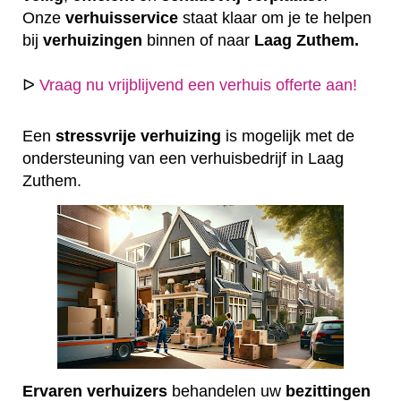
Onze
verhuisservice
staat klaar om je te helpen
bij
verhuizingen
binnen of naar
Laag Zuthem.
ᐅ
Vraag nu vrijblijvend een verhuis offerte aan!
Een
stressvrije
verhuizing
is mogelijk met de
ondersteuning van een verhuisbedrijf in Laag
Zuthem.
Ervaren
verhuizers
behandelen uw
bezittingen