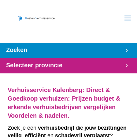
Zoeken
Selecteer provincie
Verhuisservice Kalenberg: Direct &
Goedkoop verhuizen: Prijzen budget &
erkende verhuisbedrijven vergelijken
Voordelen & nadelen.
Zoek je een
verhuisbedrijf
die jouw
bezittingen
veilig
,
efficiënt
en
schadevrij
verplaatst
?