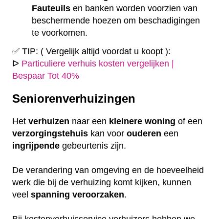
Fauteuils
en banken worden voorzien van
beschermende hoezen om beschadigingen
te voorkomen.
✅ TIP: ( Vergelijk altijd voordat u koopt ):
ᐅ
Particuliere verhuis kosten vergelijken |
Bespaar Tot 40%
Seniorenverhuizingen
Het
verhuizen
naar een
kleinere
woning
of een
verzorgingstehuis
kan voor
ouderen
een
ingrijpende
gebeurtenis zijn.
De verandering van omgeving en de hoeveelheid
werk die bij de verhuizing komt kijken, kunnen
veel
spanning
veroorzaken
.
Bij kostenverhuisservice verhuizers hebben we