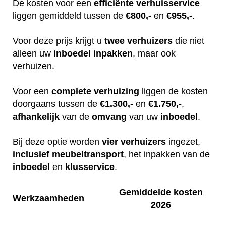
De kosten voor een
efficiënte
verhuisservice
liggen gemiddeld tussen de
€800,-
en
€955,-
.
Voor deze prijs krijgt u
twee
verhuizers
die niet
alleen uw
inboedel
inpakken
, maar ook
verhuizen.
Voor een
complete
verhuizing
liggen de kosten
doorgaans tussen de
€1.300,-
en
€1.750,-
,
afhankelijk
van de
omvang
van uw
inboedel
.
Bij deze optie worden
vier
verhuizers
ingezet,
inclusief
meubeltransport
, het inpakken van de
inboedel
en
klusservice
.
Gemiddelde kosten
Werkzaamheden
2026