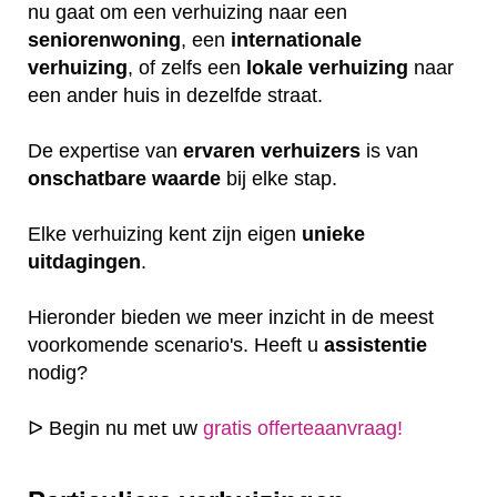
nu gaat om een verhuizing naar een
seniorenwoning
, een
internationale
verhuizing
, of zelfs een
lokale
verhuizing
naar
een ander huis in dezelfde straat.
De expertise van
ervaren
verhuizers
is van
onschatbare
waarde
bij elke stap.
Elke verhuizing kent zijn eigen
unieke
uitdagingen
.
Hieronder bieden we meer inzicht in de meest
voorkomende scenario's. Heeft u
assistentie
nodig?
ᐅ Begin nu met uw
gratis offerteaanvraag!