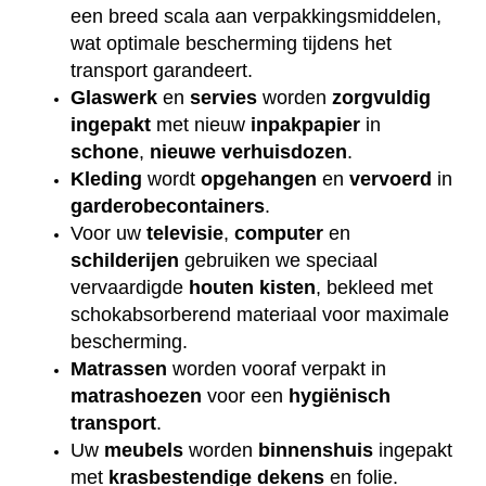
een breed scala aan verpakkingsmiddelen,
wat optimale bescherming tijdens het
transport garandeert.
Glaswerk
en
servies
worden
zorgvuldig
ingepakt
met nieuw
inpakpapier
in
schone
,
nieuwe
verhuisdozen
.
Kleding
wordt
opgehangen
en
vervoerd
in
garderobecontainers
.
Voor uw
televisie
,
computer
en
schilderijen
gebruiken we speciaal
vervaardigde
houten
kisten
, bekleed met
schokabsorberend materiaal voor maximale
bescherming.
Matrassen
worden vooraf verpakt in
matrashoezen
voor een
hygiënisch
transport
.
Uw
meubels
worden
binnenshuis
ingepakt
met
krasbestendige
dekens
en folie.