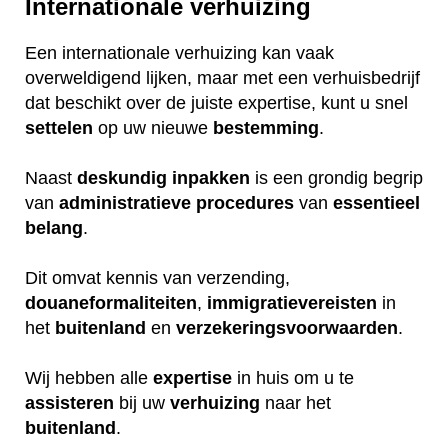
Internationale verhuizing
Een internationale verhuizing kan vaak
overweldigend lijken, maar met een verhuisbedrijf
dat beschikt over de juiste expertise, kunt u snel
settelen
op uw nieuwe
bestemming
.
Naast
deskundig
inpakken
is een grondig begrip
van
administratieve
procedures
van
essentieel
belang
.
Dit omvat kennis van verzending,
douaneformaliteiten
,
immigratievereisten
in
het
buitenland
en
verzekeringsvoorwaarden
.
Wij hebben alle
expertise
in huis om u te
assisteren
bij uw
verhuizing
naar het
buitenland
.