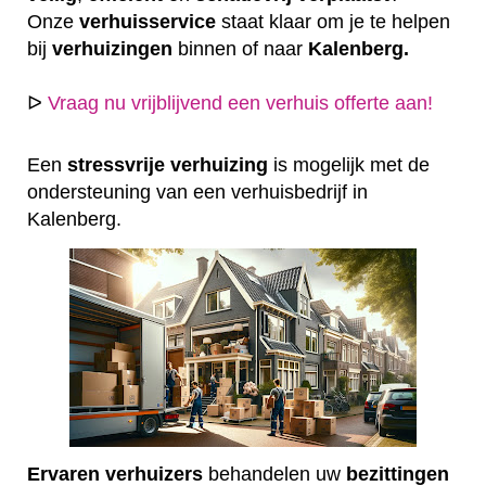
Onze
verhuisservice
staat klaar om je te helpen
bij
verhuizingen
binnen of naar
Kalenberg.
ᐅ
Vraag nu vrijblijvend een verhuis offerte aan!
Een
stressvrije
verhuizing
is mogelijk met de
ondersteuning van een verhuisbedrijf in
Kalenberg.
Ervaren
verhuizers
behandelen uw
bezittingen