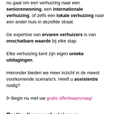
nu gaat om een verhuizing naar een
seniorenwoning
, een
internationale
verhuizing
, of zelfs een
lokale
verhuizing
naar
een ander huis in dezelfde straat.
De expertise van
ervaren
verhuizers
is van
onschatbare
waarde
bij elke stap.
Elke verhuizing kent zijn eigen
unieke
uitdagingen
.
Hieronder bieden we meer inzicht in de meest
voorkomende scenario's. Heeft u
assistentie
nodig?
ᐅ Begin nu met uw
gratis offerteaanvraag!