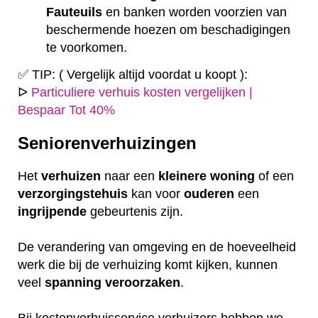
Fauteuils
en banken worden voorzien van
beschermende hoezen om beschadigingen
te voorkomen.
✅ TIP: ( Vergelijk altijd voordat u koopt ):
ᐅ
Particuliere verhuis kosten vergelijken |
Bespaar Tot 40%
Seniorenverhuizingen
Het
verhuizen
naar een
kleinere
woning
of een
verzorgingstehuis
kan voor
ouderen
een
ingrijpende
gebeurtenis zijn.
De verandering van omgeving en de hoeveelheid
werk die bij de verhuizing komt kijken, kunnen
veel
spanning
veroorzaken
.
Bij kostenverhuisservice verhuizers hebben we