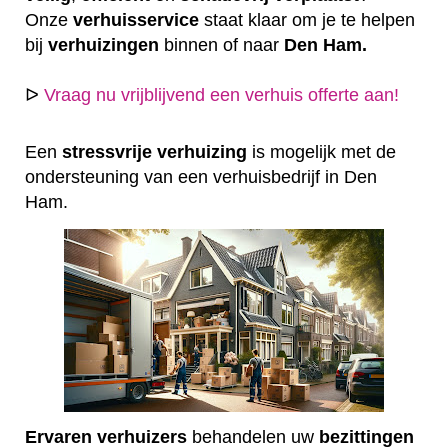
Onze
verhuisservice
staat klaar om je te helpen
bij
verhuizingen
binnen of naar
Den Ham.
ᐅ
Vraag nu vrijblijvend een verhuis offerte aan!
Een
stressvrije
verhuizing
is mogelijk met de
ondersteuning van een verhuisbedrijf in Den
Ham.
Ervaren
verhuizers
behandelen uw
bezittingen