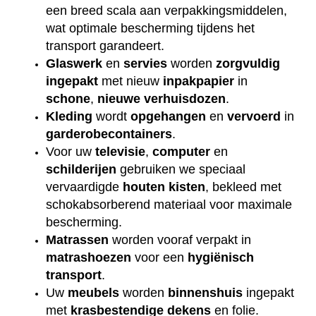
een breed scala aan verpakkingsmiddelen,
wat optimale bescherming tijdens het
transport garandeert.
Glaswerk
en
servies
worden
zorgvuldig
ingepakt
met nieuw
inpakpapier
in
schone
,
nieuwe
verhuisdozen
.
Kleding
wordt
opgehangen
en
vervoerd
in
garderobecontainers
.
Voor uw
televisie
,
computer
en
schilderijen
gebruiken we speciaal
vervaardigde
houten
kisten
, bekleed met
schokabsorberend materiaal voor maximale
bescherming.
Matrassen
worden vooraf verpakt in
matrashoezen
voor een
hygiënisch
transport
.
Uw
meubels
worden
binnenshuis
ingepakt
met
krasbestendige
dekens
en folie.