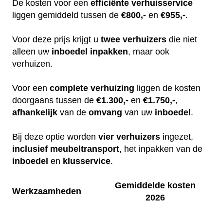
De kosten voor een
efficiënte
verhuisservice
liggen gemiddeld tussen de
€800,-
en
€955,-
.
Voor deze prijs krijgt u
twee
verhuizers
die niet
alleen uw
inboedel
inpakken
, maar ook
verhuizen.
Voor een
complete
verhuizing
liggen de kosten
doorgaans tussen de
€1.300,-
en
€1.750,-
,
afhankelijk
van de
omvang
van uw
inboedel
.
Bij deze optie worden
vier
verhuizers
ingezet,
inclusief
meubeltransport
, het inpakken van de
inboedel
en
klusservice
.
Gemiddelde kosten
Werkzaamheden
2026