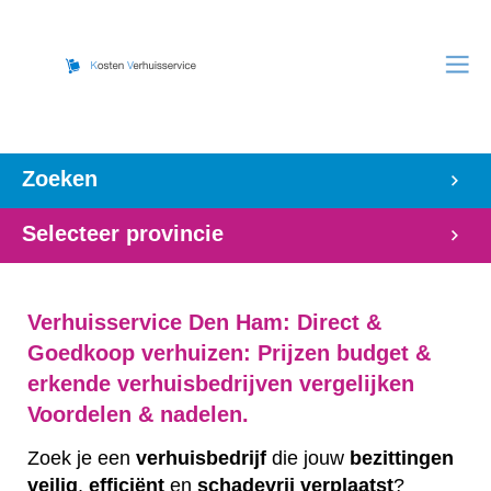
Zoeken
Selecteer provincie
Verhuisservice Den Ham: Direct &
Goedkoop verhuizen: Prijzen budget &
erkende verhuisbedrijven vergelijken
Voordelen & nadelen.
Zoek je een
verhuisbedrijf
die jouw
bezittingen
veilig
,
efficiënt
en
schadevrij
verplaatst
?