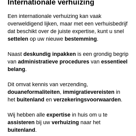
Internationale verhuizing
Een internationale verhuizing kan vaak
overweldigend lijken, maar met een verhuisbedrijf
dat beschikt over de juiste expertise, kunt u snel
settelen
op uw nieuwe
bestemming
.
Naast
deskundig
inpakken
is een grondig begrip
van
administratieve
procedures
van
essentieel
belang
.
Dit omvat kennis van verzending,
douaneformaliteiten
,
immigratievereisten
in
het
buitenland
en
verzekeringsvoorwaarden
.
Wij hebben alle
expertise
in huis om u te
assisteren
bij uw
verhuizing
naar het
buitenland
.