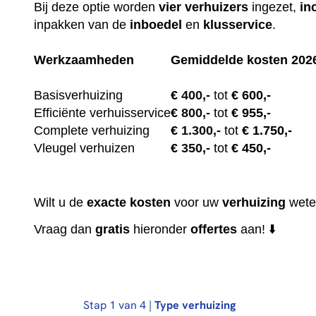
Bij deze optie worden
vier
verhuizers
ingezet,
in
inpakken van de
inboedel
en
klusservice
.
Werkzaamheden
Gemiddelde kosten 202
Basisverhuizing
€
400,-
tot
€ 600,-
Efficiënte verhuisservice
€
800,-
tot
€ 955,-
Complete verhuizing
€
1.300,-
tot
€ 1.750,-
Vleugel verhuizen
€
350,-
tot
€ 450,-
Wilt u de
exacte
kosten
voor uw
verhuizing
wete
Vraag dan
gratis
hieronder
offertes
aan! ⬇️