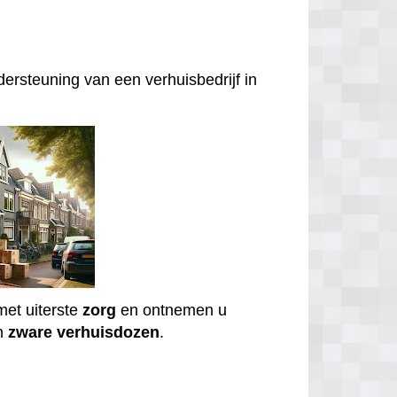
ersteuning van een verhuisbedrijf in
et uiterste
zorg
en ontnemen u
n
zware
verhuisdozen
.