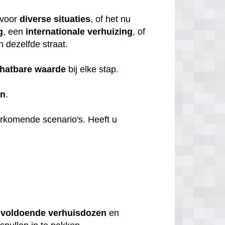
voor
diverse
situaties
, of het nu
g
, een
internationale
verhuizing
, of
n dezelfde straat.
hatbare
waarde
bij elke stap.
en
.
orkomende scenario's. Heeft u
u
voldoende
verhuisdozen
en