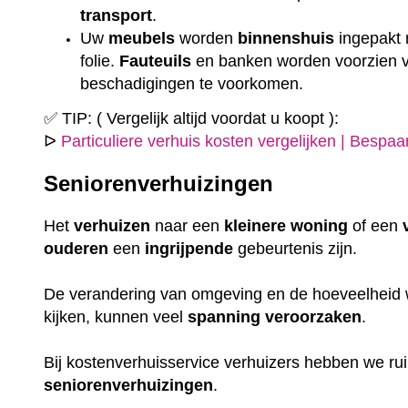
transport
.
Uw
meubels
worden
binnenshuis
ingepakt
folie.
Fauteuils
en banken worden voorzien
beschadigingen te voorkomen.
✅ TIP: ( Vergelijk altijd voordat u koopt ):
ᐅ
Particuliere verhuis kosten vergelijken | Bespa
Seniorenverhuizingen
Het
verhuizen
naar een
kleinere
woning
of een
ouderen
een
ingrijpende
gebeurtenis zijn.
De verandering van omgeving en de hoeveelheid w
kijken, kunnen veel
spanning
veroorzaken
.
Bij kostenverhuisservice verhuizers hebben we r
seniorenverhuizingen
.