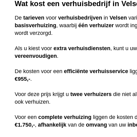
Wat kost een verhuisbedrijf in Vel
De
tarieven
voor
verhuisbedrijven
in
Velsen
var
basisverhuizing
, waarbij
één
verhuizer
wordt in
wordt verzorgd.
Als u kiest voor
extra
verhuisdiensten
, kunt u uw
vereenvoudigen
.
De kosten voor een
efficiënte
verhuisservice
lig
€955,-
.
Voor deze prijs krijgt u
twee
verhuizers
die niet 
ook verhuizen.
Voor een
complete
verhuizing
liggen de kosten 
€1.750,-
,
afhankelijk
van de
omvang
van uw
inb