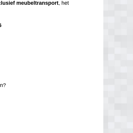
clusief
meubeltransport
, het
6
n?