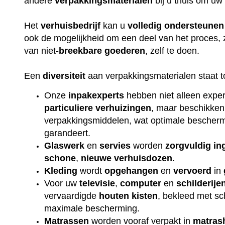
andere
verpakkingsmaterialen
bij u thuis om uw
Het
verhuisbedrijf
kan u
volledig
ondersteunen
ook de mogelijkheid om een deel van het proces, 
van niet-
breekbare
goederen
, zelf te doen.
Een
diversiteit
aan verpakkingsmaterialen staat t
Onze
inpakexperts
hebben niet alleen exper
particuliere
verhuizingen
, maar beschikken
verpakkingsmiddelen, wat optimale beschermi
garandeert.
Glaswerk
en
servies
worden
zorgvuldig
in
schone
,
nieuwe
verhuisdozen
.
Kleding
wordt
opgehangen
en
vervoerd
in
Voor uw
televisie
,
computer
en
schilderije
vervaardigde
houten
kisten
, bekleed met s
maximale bescherming.
Matrassen
worden vooraf verpakt in
matras