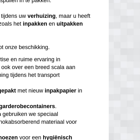
 spullen in te pakken.
tijdens uw
verhuizing
, maar u heeft
zoals het
inpakken
en
uitpakken
ot onze beschikking.
tise en ruime ervaring in
 ook over een breed scala aan
ng tijdens het transport
gepakt
met nieuw
inpakpapier
in
garderobecontainers
.
n
gebruiken we speciaal
chokabsorberend materiaal voor
hoezen
voor een
hygiënisch