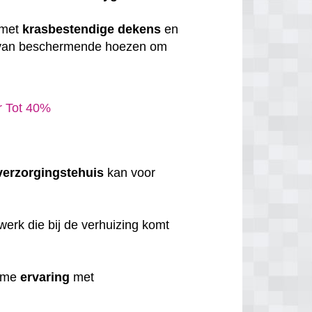
 met
krasbestendige
dekens
en
 van beschermende hoezen om
ar Tot 40%
verzorgingstehuis
kan voor
erk die bij de verhuizing komt
uime
ervaring
met