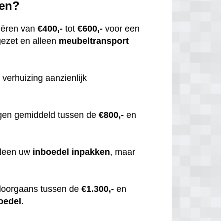
sen?
iëren van
€400,-
tot
€600,-
voor een
gezet en alleen
meubeltransport
 verhuizing aanzienlijk
gen gemiddeld tussen de
€800,-
en
alleen uw
inboedel
inpakken
, maar
doorgaans tussen de
€1.300,-
en
oedel
.