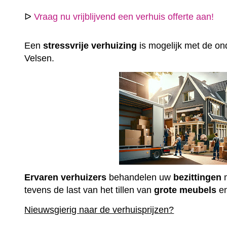
ᐅ
Vraag nu vrijblijvend een verhuis offerte aan!
Een
stressvrije
verhuizing
is mogelijk met de ond
Velsen.
Ervaren
verhuizers
behandelen uw
bezittingen
m
tevens de last van het tillen van
grote
meubels
e
Nieuwsgierig naar de verhuisprijzen?