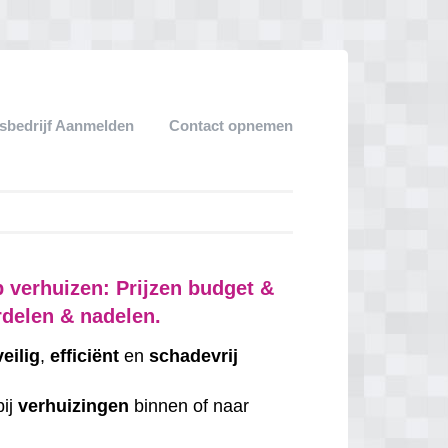
sbedrijf Aanmelden
Contact opnemen
 verhuizen: Prijzen budget &
rdelen & nadelen.
veilig
,
efficiënt
en
schadevrij
bij
verhuizingen
binnen of naar