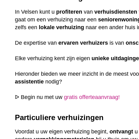
In Velsen kunt u
profiteren
van
verhuisdiensten
gaat om een verhuizing naar een
seniorenwonin
zelfs een
lokale
verhuizing
naar een ander huis i
De expertise van
ervaren
verhuizers
is van
onsc
Elke verhuizing kent zijn eigen
unieke
uitdaging
Hieronder bieden we meer inzicht in de meest vo
assistentie
nodig?
ᐅ Begin nu met uw
gratis offerteaanvraag!
Particuliere verhuizingen
Voordat u uw eigen verhuizing begint,
ontvangt