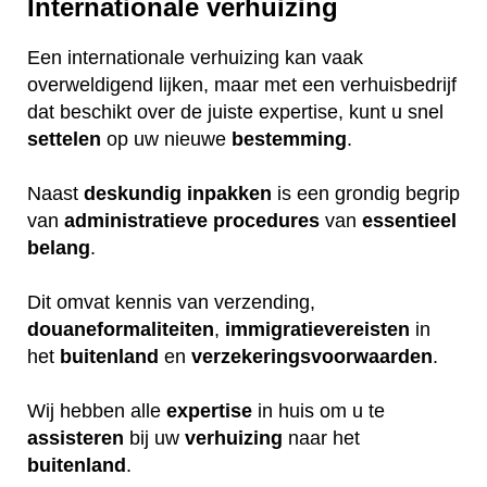
Internationale verhuizing
Een internationale verhuizing kan vaak
overweldigend lijken, maar met een verhuisbedrijf
dat beschikt over de juiste expertise, kunt u snel
settelen
op uw nieuwe
bestemming
.
Naast
deskundig
inpakken
is een grondig begrip
van
administratieve
procedures
van
essentieel
belang
.
Dit omvat kennis van verzending,
douaneformaliteiten
,
immigratievereisten
in
het
buitenland
en
verzekeringsvoorwaarden
.
Wij hebben alle
expertise
in huis om u te
assisteren
bij uw
verhuizing
naar het
buitenland
.