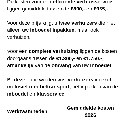
De kosten voor een
efficiënte
verhuisservice
liggen gemiddeld tussen de
€800,-
en
€955,-
.
Voor deze prijs krijgt u
twee
verhuizers
die niet
alleen uw
inboedel
inpakken
, maar ook
verhuizen.
Voor een
complete
verhuizing
liggen de kosten
doorgaans tussen de
€1.300,-
en
€1.750,-
,
afhankelijk
van de
omvang
van uw
inboedel
.
Bij deze optie worden
vier
verhuizers
ingezet,
inclusief
meubeltransport
, het inpakken van de
inboedel
en
klusservice
.
Gemiddelde kosten
Werkzaamheden
2026