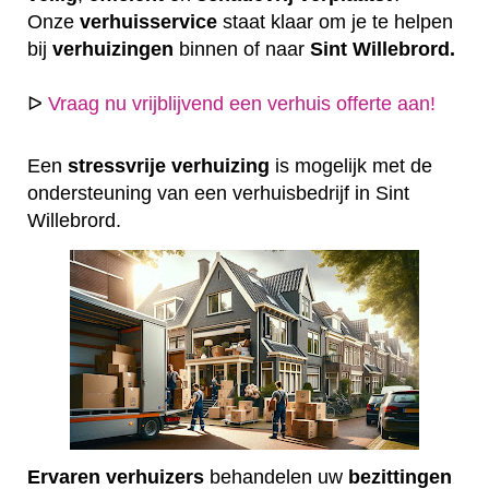
Onze
verhuisservice
staat klaar om je te helpen
bij
verhuizingen
binnen of naar
Sint Willebrord.
ᐅ
Vraag nu vrijblijvend een verhuis offerte aan!
Een
stressvrije
verhuizing
is mogelijk met de
ondersteuning van een verhuisbedrijf in Sint
Willebrord.
Ervaren
verhuizers
behandelen uw
bezittingen