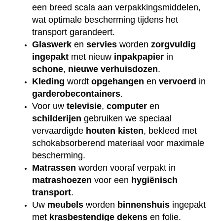
een breed scala aan verpakkingsmiddelen,
wat optimale bescherming tijdens het
transport garandeert.
Glaswerk
en
servies
worden
zorgvuldig
ingepakt
met nieuw
inpakpapier
in
schone
,
nieuwe
verhuisdozen
.
Kleding
wordt
opgehangen
en
vervoerd
in
garderobecontainers
.
Voor uw
televisie
,
computer
en
schilderijen
gebruiken we speciaal
vervaardigde
houten
kisten
, bekleed met
schokabsorberend materiaal voor maximale
bescherming.
Matrassen
worden vooraf verpakt in
matrashoezen
voor een
hygiënisch
transport
.
Uw
meubels
worden
binnenshuis
ingepakt
met
krasbestendige
dekens
en folie.