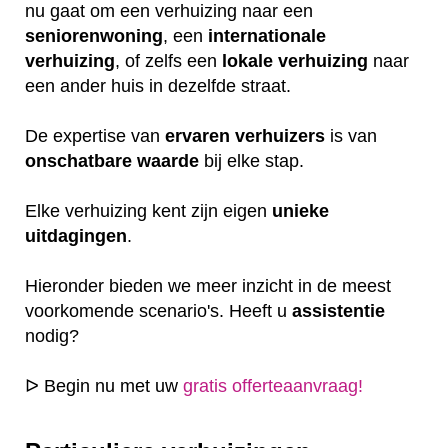
nu gaat om een verhuizing naar een
seniorenwoning
, een
internationale
verhuizing
, of zelfs een
lokale
verhuizing
naar
een ander huis in dezelfde straat.
De expertise van
ervaren
verhuizers
is van
onschatbare
waarde
bij elke stap.
Elke verhuizing kent zijn eigen
unieke
uitdagingen
.
Hieronder bieden we meer inzicht in de meest
voorkomende scenario's. Heeft u
assistentie
nodig?
ᐅ Begin nu met uw
gratis offerteaanvraag!