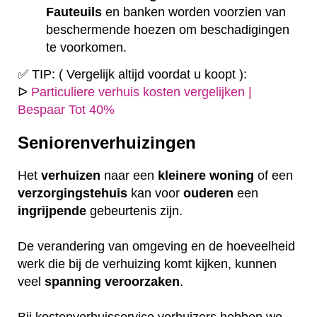
Fauteuils
en banken worden voorzien van
beschermende hoezen om beschadigingen
te voorkomen.
✅ TIP: ( Vergelijk altijd voordat u koopt ):
ᐅ
Particuliere verhuis kosten vergelijken |
Bespaar Tot 40%
Seniorenverhuizingen
Het
verhuizen
naar een
kleinere
woning
of een
verzorgingstehuis
kan voor
ouderen
een
ingrijpende
gebeurtenis zijn.
De verandering van omgeving en de hoeveelheid
werk die bij de verhuizing komt kijken, kunnen
veel
spanning
veroorzaken
.
Bij kostenverhuisservice verhuizers hebben we