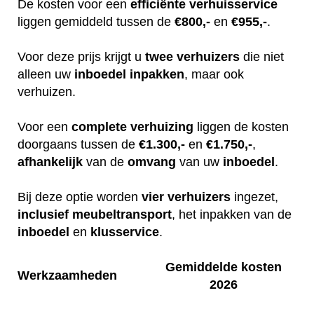
De kosten voor een
efficiënte
verhuisservice
liggen gemiddeld tussen de
€800,-
en
€955,-
.
Voor deze prijs krijgt u
twee
verhuizers
die niet
alleen uw
inboedel
inpakken
, maar ook
verhuizen.
Voor een
complete
verhuizing
liggen de kosten
doorgaans tussen de
€1.300,-
en
€1.750,-
,
afhankelijk
van de
omvang
van uw
inboedel
.
Bij deze optie worden
vier
verhuizers
ingezet,
inclusief
meubeltransport
, het inpakken van de
inboedel
en
klusservice
.
Gemiddelde kosten
Werkzaamheden
2026