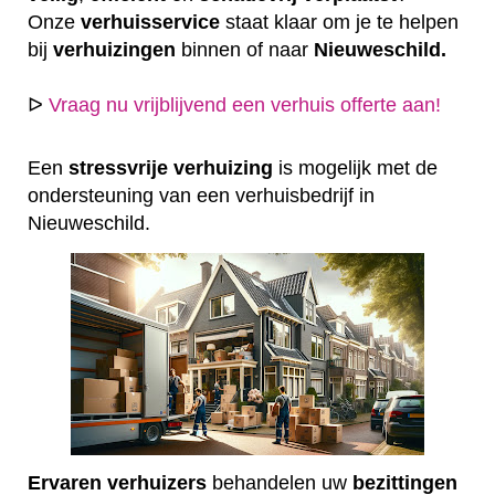
Onze
verhuisservice
staat klaar om je te helpen
bij
verhuizingen
binnen of naar
Nieuweschild.
ᐅ
Vraag nu vrijblijvend een verhuis offerte aan!
Een
stressvrije
verhuizing
is mogelijk met de
ondersteuning van een verhuisbedrijf in
Nieuweschild.
Ervaren
verhuizers
behandelen uw
bezittingen