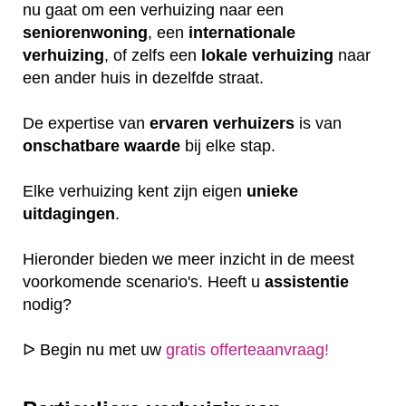
nu gaat om een verhuizing naar een
seniorenwoning
, een
internationale
verhuizing
, of zelfs een
lokale
verhuizing
naar
een ander huis in dezelfde straat.
De expertise van
ervaren
verhuizers
is van
onschatbare
waarde
bij elke stap.
Elke verhuizing kent zijn eigen
unieke
uitdagingen
.
Hieronder bieden we meer inzicht in de meest
voorkomende scenario's. Heeft u
assistentie
nodig?
ᐅ Begin nu met uw
gratis offerteaanvraag!