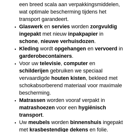
een breed scala aan verpakkingsmiddelen,
wat optimale bescherming tijdens het
transport garandeert.
Glaswerk
en
servies
worden
zorgvuldig
ingepakt
met nieuw
inpakpapier
in
schone
,
nieuwe
verhuisdozen
.
Kleding
wordt
opgehangen
en
vervoerd
in
garderobecontainers
.
Voor uw
televisie
,
computer
en
schilderijen
gebruiken we speciaal
vervaardigde
houten
kisten
, bekleed met
schokabsorberend materiaal voor maximale
bescherming.
Matrassen
worden vooraf verpakt in
matrashoezen
voor een
hygiënisch
transport
.
Uw
meubels
worden
binnenshuis
ingepakt
met
krasbestendige
dekens
en folie.