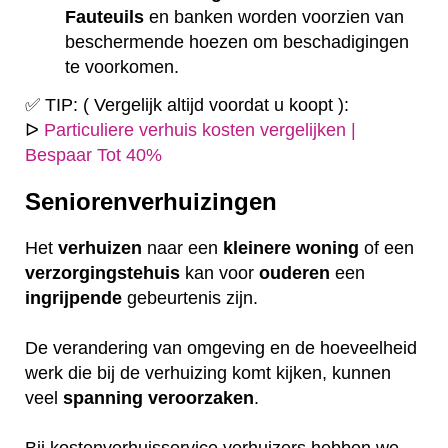
Fauteuils
en banken worden voorzien van
beschermende hoezen om beschadigingen
te voorkomen.
✅ TIP: ( Vergelijk altijd voordat u koopt ):
ᐅ
Particuliere verhuis kosten vergelijken |
Bespaar Tot 40%
Seniorenverhuizingen
Het
verhuizen
naar een
kleinere
woning
of een
verzorgingstehuis
kan voor
ouderen
een
ingrijpende
gebeurtenis zijn.
De verandering van omgeving en de hoeveelheid
werk die bij de verhuizing komt kijken, kunnen
veel
spanning
veroorzaken
.
Bij kostenverhuisservice verhuizers hebben we