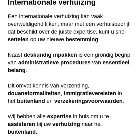
Internationale verhuizing
Een internationale verhuizing kan vaak
overweldigend lijken, maar met een verhuisbedrijf
dat beschikt over de juiste expertise, kunt u snel
settelen
op uw nieuwe
bestemming
.
Naast
deskundig
inpakken
is een grondig begrip
van
administratieve
procedures
van
essentieel
belang
.
Dit omvat kennis van verzending,
douaneformaliteiten
,
immigratievereisten
in
het
buitenland
en
verzekeringsvoorwaarden
.
Wij hebben alle
expertise
in huis om u te
assisteren
bij uw
verhuizing
naar het
buitenland
.