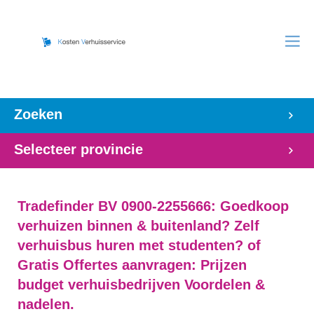
Zoeken
Selecteer provincie
Tradefinder BV 0900-2255666: Goedkoop
verhuizen binnen & buitenland? Zelf
verhuisbus huren met studenten? of
Gratis Offertes aanvragen: Prijzen
budget verhuisbedrijven Voordelen &
nadelen.