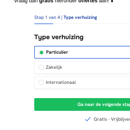
Vraag dan
gratis
hieronder
offertes
aan! ⬇️