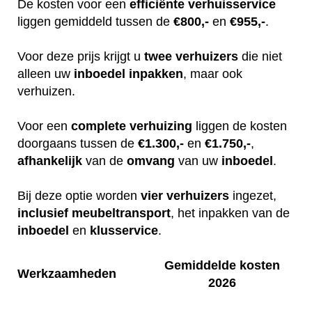
De kosten voor een
efficiënte
verhuisservice
liggen gemiddeld tussen de
€800,-
en
€955,-
.
Voor deze prijs krijgt u
twee
verhuizers
die niet
alleen uw
inboedel
inpakken
, maar ook
verhuizen.
Voor een
complete
verhuizing
liggen de kosten
doorgaans tussen de
€1.300,-
en
€1.750,-
,
afhankelijk
van de
omvang
van uw
inboedel
.
Bij deze optie worden
vier
verhuizers
ingezet,
inclusief
meubeltransport
, het inpakken van de
inboedel
en
klusservice
.
Gemiddelde kosten
Werkzaamheden
2026