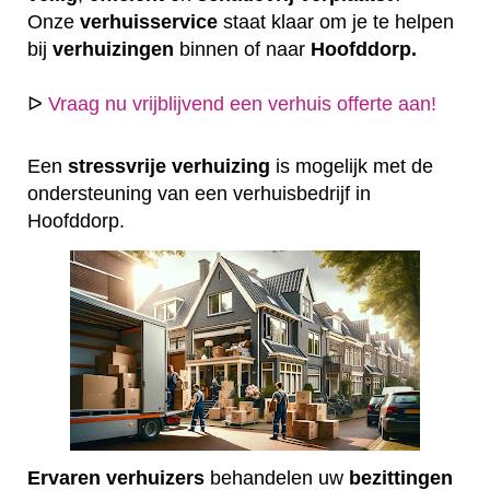
Onze
verhuisservice
staat klaar om je te helpen
bij
verhuizingen
binnen of naar
Hoofddorp.
ᐅ
Vraag nu vrijblijvend een verhuis offerte aan!
Een
stressvrije
verhuizing
is mogelijk met de
ondersteuning van een verhuisbedrijf in
Hoofddorp.
Ervaren
verhuizers
behandelen uw
bezittingen