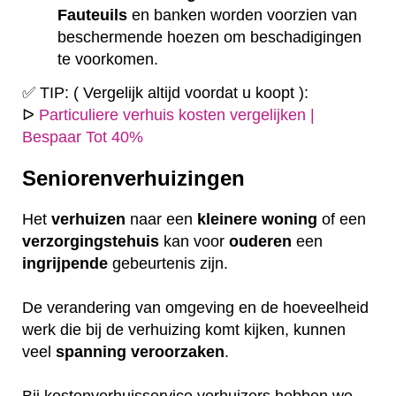
Fauteuils
en banken worden voorzien van
beschermende hoezen om beschadigingen
te voorkomen.
✅ TIP: ( Vergelijk altijd voordat u koopt ):
ᐅ
Particuliere verhuis kosten vergelijken |
Bespaar Tot 40%
Seniorenverhuizingen
Het
verhuizen
naar een
kleinere
woning
of een
verzorgingstehuis
kan voor
ouderen
een
ingrijpende
gebeurtenis zijn.
De verandering van omgeving en de hoeveelheid
werk die bij de verhuizing komt kijken, kunnen
veel
spanning
veroorzaken
.
Bij kostenverhuisservice verhuizers hebben we