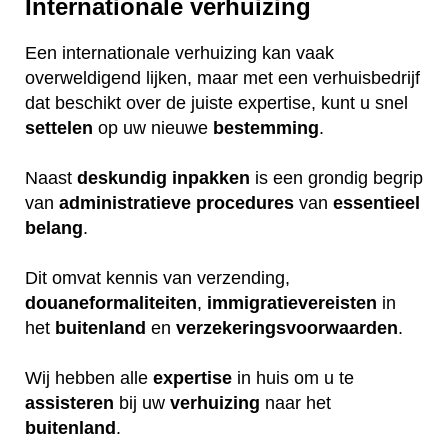
Internationale verhuizing
Een internationale verhuizing kan vaak
overweldigend lijken, maar met een verhuisbedrijf
dat beschikt over de juiste expertise, kunt u snel
settelen
op uw nieuwe
bestemming
.
Naast
deskundig
inpakken
is een grondig begrip
van
administratieve
procedures
van
essentieel
belang
.
Dit omvat kennis van verzending,
douaneformaliteiten
,
immigratievereisten
in
het
buitenland
en
verzekeringsvoorwaarden
.
Wij hebben alle
expertise
in huis om u te
assisteren
bij uw
verhuizing
naar het
buitenland
.