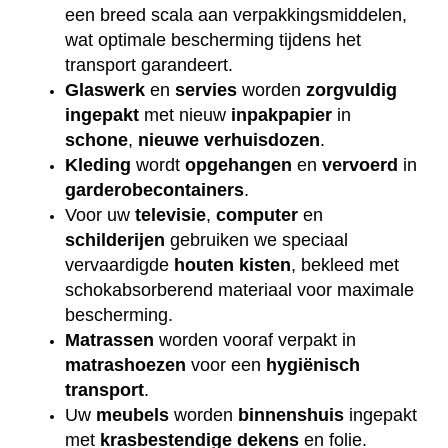
een breed scala aan verpakkingsmiddelen,
wat optimale bescherming tijdens het
transport garandeert.
Glaswerk
en
servies
worden
zorgvuldig
ingepakt
met nieuw
inpakpapier
in
schone
,
nieuwe
verhuisdozen
.
Kleding
wordt
opgehangen
en
vervoerd
in
garderobecontainers
.
Voor uw
televisie
,
computer
en
schilderijen
gebruiken we speciaal
vervaardigde
houten
kisten
, bekleed met
schokabsorberend materiaal voor maximale
bescherming.
Matrassen
worden vooraf verpakt in
matrashoezen
voor een
hygiënisch
transport
.
Uw
meubels
worden
binnenshuis
ingepakt
met
krasbestendige
dekens
en folie.