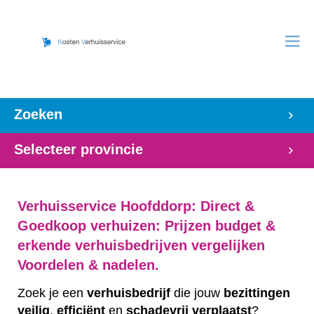
Zoeken
Selecteer provincie
Verhuisservice Hoofddorp: Direct &
Goedkoop verhuizen: Prijzen budget &
erkende verhuisbedrijven vergelijken
Voordelen & nadelen.
Zoek je een
verhuisbedrijf
die jouw
bezittingen
veilig
,
efficiënt
en
schadevrij
verplaatst
?