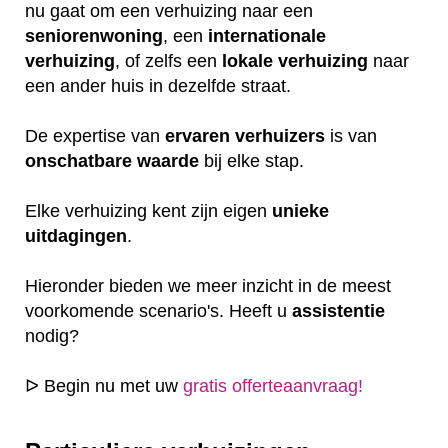
nu gaat om een verhuizing naar een
seniorenwoning
, een
internationale
verhuizing
, of zelfs een
lokale
verhuizing
naar
een ander huis in dezelfde straat.
De expertise van
ervaren
verhuizers
is van
onschatbare
waarde
bij elke stap.
Elke verhuizing kent zijn eigen
unieke
uitdagingen
.
Hieronder bieden we meer inzicht in de meest
voorkomende scenario's. Heeft u
assistentie
nodig?
ᐅ Begin nu met uw
gratis offerteaanvraag!