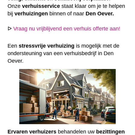
Onze
verhuisservice
staat klaar om je te helpen
bij
verhuizingen
binnen of naar
Den Oever.
ᐅ
Vraag nu vrijblijvend een verhuis offerte aan!
Een
stressvrije
verhuizing
is mogelijk met de
ondersteuning van een verhuisbedrijf in Den
Oever.
Ervaren
verhuizers
behandelen uw
bezittingen