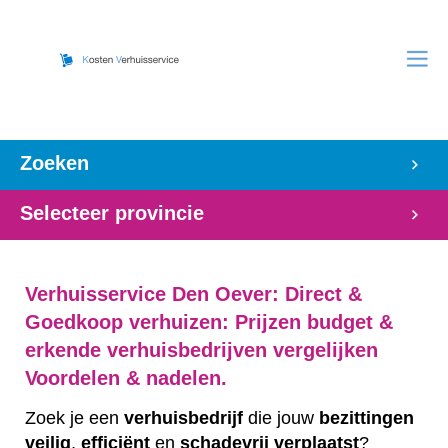
Zoeken
Selecteer provincie
Verhuisservice Den Oever: Direct &
Goedkoop verhuizen: Prijzen budget &
erkende verhuisbedrijven vergelijken
Voordelen & nadelen.
Zoek je een
verhuisbedrijf
die jouw
bezittingen
veilig
,
efficiënt
en
schadevrij
verplaatst
?