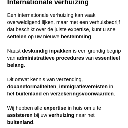
Internationale verhuizing
Een internationale verhuizing kan vaak
overweldigend lijken, maar met een verhuisbedrijf
dat beschikt over de juiste expertise, kunt u snel
settelen
op uw nieuwe
bestemming
.
Naast
deskundig
inpakken
is een grondig begrip
van
administratieve
procedures
van
essentieel
belang
.
Dit omvat kennis van verzending,
douaneformaliteiten
,
immigratievereisten
in
het
buitenland
en
verzekeringsvoorwaarden
.
Wij hebben alle
expertise
in huis om u te
assisteren
bij uw
verhuizing
naar het
buitenland
.