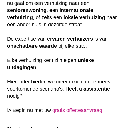
nu gaat om een verhuizing naar een
seniorenwoning
, een
internationale
verhuizing
, of zelfs een
lokale
verhuizing
naar
een ander huis in dezelfde straat.
De expertise van
ervaren
verhuizers
is van
onschatbare
waarde
bij elke stap.
Elke verhuizing kent zijn eigen
unieke
uitdagingen
.
Hieronder bieden we meer inzicht in de meest
voorkomende scenario's. Heeft u
assistentie
nodig?
ᐅ Begin nu met uw
gratis offerteaanvraag!