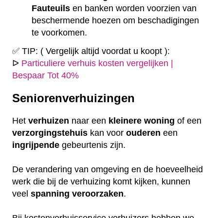
Fauteuils
en banken worden voorzien van
beschermende hoezen om beschadigingen
te voorkomen.
✅ TIP: ( Vergelijk altijd voordat u koopt ):
ᐅ
Particuliere verhuis kosten vergelijken |
Bespaar Tot 40%
Seniorenverhuizingen
Het
verhuizen
naar een
kleinere
woning
of een
verzorgingstehuis
kan voor
ouderen
een
ingrijpende
gebeurtenis zijn.
De verandering van omgeving en de hoeveelheid
werk die bij de verhuizing komt kijken, kunnen
veel
spanning
veroorzaken
.
Bij kostenverhuisservice verhuizers hebben we