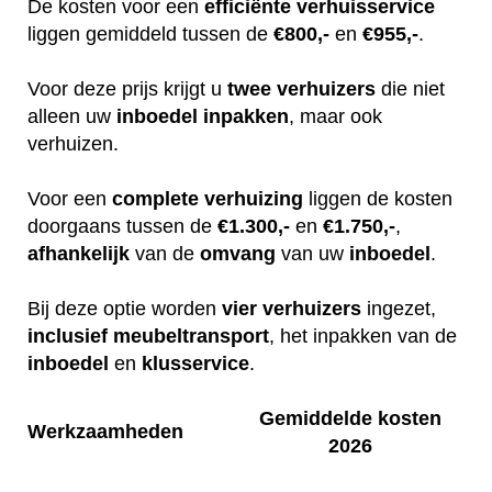
De kosten voor een
efficiënte
verhuisservice
liggen gemiddeld tussen de
€800,-
en
€955,-
.
Voor deze prijs krijgt u
twee
verhuizers
die niet
alleen uw
inboedel
inpakken
, maar ook
verhuizen.
Voor een
complete
verhuizing
liggen de kosten
doorgaans tussen de
€1.300,-
en
€1.750,-
,
afhankelijk
van de
omvang
van uw
inboedel
.
Bij deze optie worden
vier
verhuizers
ingezet,
inclusief
meubeltransport
, het inpakken van de
inboedel
en
klusservice
.
Gemiddelde kosten
Werkzaamheden
2026