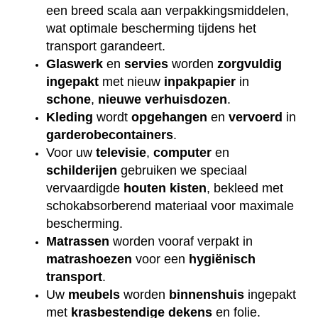
een breed scala aan verpakkingsmiddelen,
wat optimale bescherming tijdens het
transport garandeert.
Glaswerk
en
servies
worden
zorgvuldig
ingepakt
met nieuw
inpakpapier
in
schone
,
nieuwe
verhuisdozen
.
Kleding
wordt
opgehangen
en
vervoerd
in
garderobecontainers
.
Voor uw
televisie
,
computer
en
schilderijen
gebruiken we speciaal
vervaardigde
houten
kisten
, bekleed met
schokabsorberend materiaal voor maximale
bescherming.
Matrassen
worden vooraf verpakt in
matrashoezen
voor een
hygiënisch
transport
.
Uw
meubels
worden
binnenshuis
ingepakt
met
krasbestendige
dekens
en folie.