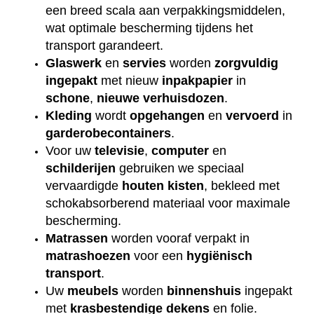
een breed scala aan verpakkingsmiddelen,
wat optimale bescherming tijdens het
transport garandeert.
Glaswerk
en
servies
worden
zorgvuldig
ingepakt
met nieuw
inpakpapier
in
schone
,
nieuwe
verhuisdozen
.
Kleding
wordt
opgehangen
en
vervoerd
in
garderobecontainers
.
Voor uw
televisie
,
computer
en
schilderijen
gebruiken we speciaal
vervaardigde
houten
kisten
, bekleed met
schokabsorberend materiaal voor maximale
bescherming.
Matrassen
worden vooraf verpakt in
matrashoezen
voor een
hygiënisch
transport
.
Uw
meubels
worden
binnenshuis
ingepakt
met
krasbestendige
dekens
en folie.