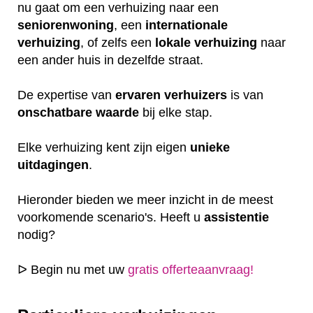
nu gaat om een verhuizing naar een
seniorenwoning
, een
internationale
verhuizing
, of zelfs een
lokale
verhuizing
naar
een ander huis in dezelfde straat.
De expertise van
ervaren
verhuizers
is van
onschatbare
waarde
bij elke stap.
Elke verhuizing kent zijn eigen
unieke
uitdagingen
.
Hieronder bieden we meer inzicht in de meest
voorkomende scenario's. Heeft u
assistentie
nodig?
ᐅ Begin nu met uw
gratis offerteaanvraag!