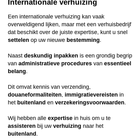
Internationale verhuizing
Een internationale verhuizing kan vaak
overweldigend lijken, maar met een verhuisbedrijf
dat beschikt over de juiste expertise, kunt u snel
settelen
op uw nieuwe
bestemming
.
Naast
deskundig
inpakken
is een grondig begrip
van
administratieve
procedures
van
essentieel
belang
.
Dit omvat kennis van verzending,
douaneformaliteiten
,
immigratievereisten
in
het
buitenland
en
verzekeringsvoorwaarden
.
Wij hebben alle
expertise
in huis om u te
assisteren
bij uw
verhuizing
naar het
buitenland
.