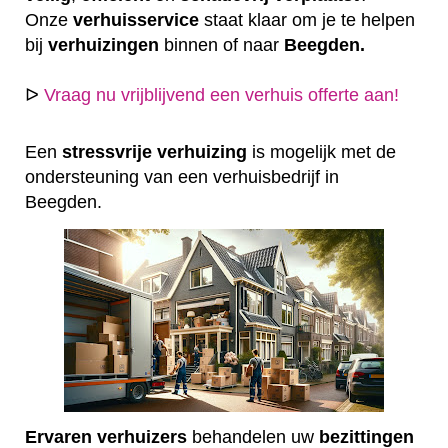
Onze
verhuisservice
staat klaar om je te helpen
bij
verhuizingen
binnen of naar
Beegden.
ᐅ
Vraag nu vrijblijvend een verhuis offerte aan!
Een
stressvrije
verhuizing
is mogelijk met de
ondersteuning van een verhuisbedrijf in
Beegden.
Ervaren
verhuizers
behandelen uw
bezittingen