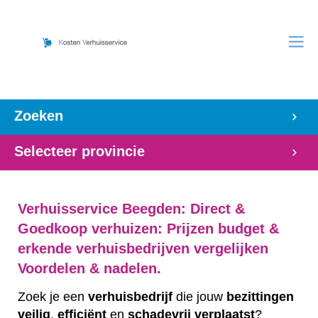
Zoeken
Selecteer provincie
Verhuisservice Beegden: Direct &
Goedkoop verhuizen: Prijzen budget &
erkende verhuisbedrijven vergelijken
Voordelen & nadelen.
Zoek je een
verhuisbedrijf
die jouw
bezittingen
veilig
,
efficiënt
en
schadevrij
verplaatst
?