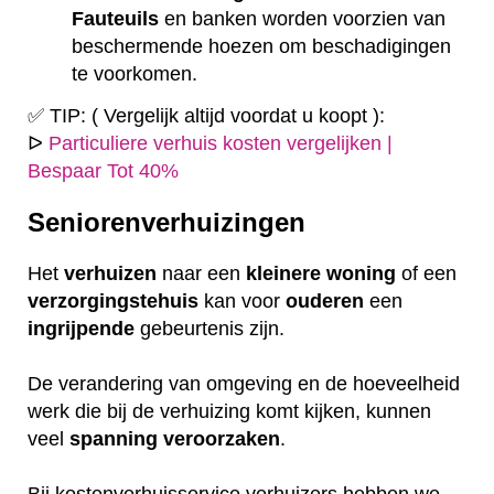
Fauteuils
en banken worden voorzien van
beschermende hoezen om beschadigingen
te voorkomen.
✅ TIP: ( Vergelijk altijd voordat u koopt ):
ᐅ
Particuliere verhuis kosten vergelijken |
Bespaar Tot 40%
Seniorenverhuizingen
Het
verhuizen
naar een
kleinere
woning
of een
verzorgingstehuis
kan voor
ouderen
een
ingrijpende
gebeurtenis zijn.
De verandering van omgeving en de hoeveelheid
werk die bij de verhuizing komt kijken, kunnen
veel
spanning
veroorzaken
.
Bij kostenverhuisservice verhuizers hebben we