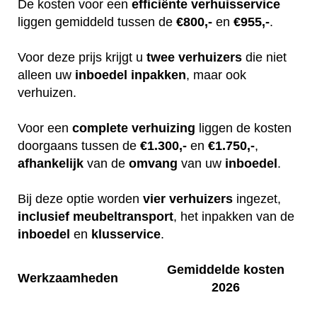
De kosten voor een
efficiënte
verhuisservice
liggen gemiddeld tussen de
€800,-
en
€955,-
.
Voor deze prijs krijgt u
twee
verhuizers
die niet
alleen uw
inboedel
inpakken
, maar ook
verhuizen.
Voor een
complete
verhuizing
liggen de kosten
doorgaans tussen de
€1.300,-
en
€1.750,-
,
afhankelijk
van de
omvang
van uw
inboedel
.
Bij deze optie worden
vier
verhuizers
ingezet,
inclusief
meubeltransport
, het inpakken van de
inboedel
en
klusservice
.
Gemiddelde kosten
Werkzaamheden
2026