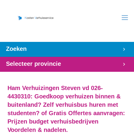
Zoeken
Selecteer provincie
Ham Verhuizingen Steven vd 026-
4430310: Goedkoop verhuizen binnen &
buitenland? Zelf verhuisbus huren met
studenten? of Gratis Offertes aanvragen:
Prijzen budget verhuisbedrijven
Voordelen & nadelen.