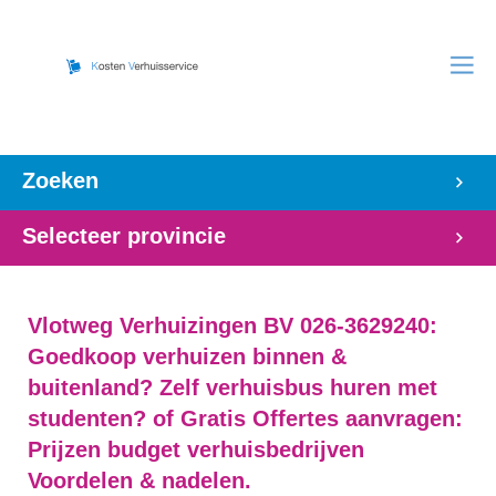
Zoeken
Selecteer provincie
Vlotweg Verhuizingen BV 026-3629240:
Goedkoop verhuizen binnen &
buitenland? Zelf verhuisbus huren met
studenten? of Gratis Offertes aanvragen:
Prijzen budget verhuisbedrijven
Voordelen & nadelen.