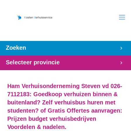
Zoeken
Selecteer provincie
Ham Verhuisonderneming Steven vd 026-
7112183: Goedkoop verhuizen binnen &
buitenland? Zelf verhuisbus huren met
studenten? of Gratis Offertes aanvragen:
Prijzen budget verhuisbedrijven
Voordelen & nadelen.