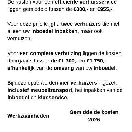
De kosten voor een
efficiënte
verhuisservice
liggen gemiddeld tussen de
€800,-
en
€955,-
.
Voor deze prijs krijgt u
twee
verhuizers
die niet
alleen uw
inboedel
inpakken
, maar ook
verhuizen.
Voor een
complete
verhuizing
liggen de kosten
doorgaans tussen de
€1.300,-
en
€1.750,-
,
afhankelijk
van de
omvang
van uw
inboedel
.
Bij deze optie worden
vier
verhuizers
ingezet,
inclusief
meubeltransport
, het inpakken van de
inboedel
en
klusservice
.
Gemiddelde kosten
Werkzaamheden
2026