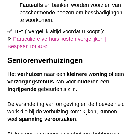
Fauteuils
en banken worden voorzien van
beschermende hoezen om beschadigingen
te voorkomen.
✅ TIP: ( Vergelijk altijd voordat u koopt ):
ᐅ
Particuliere verhuis kosten vergelijken |
Bespaar Tot 40%
Seniorenverhuizingen
Het
verhuizen
naar een
kleinere
woning
of een
verzorgingstehuis
kan voor
ouderen
een
ingrijpende
gebeurtenis zijn.
De verandering van omgeving en de hoeveelheid
werk die bij de verhuizing komt kijken, kunnen
veel
spanning
veroorzaken
.
Bij kostenverhuisservice verhuizers hebben we