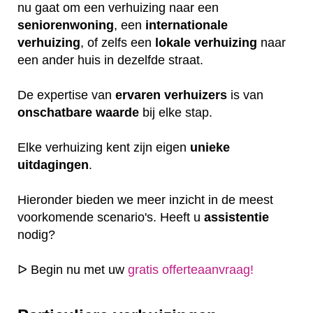
nu gaat om een verhuizing naar een
seniorenwoning
, een
internationale
verhuizing
, of zelfs een
lokale
verhuizing
naar
een ander huis in dezelfde straat.
De expertise van
ervaren
verhuizers
is van
onschatbare
waarde
bij elke stap.
Elke verhuizing kent zijn eigen
unieke
uitdagingen
.
Hieronder bieden we meer inzicht in de meest
voorkomende scenario's. Heeft u
assistentie
nodig?
ᐅ Begin nu met uw
gratis offerteaanvraag!