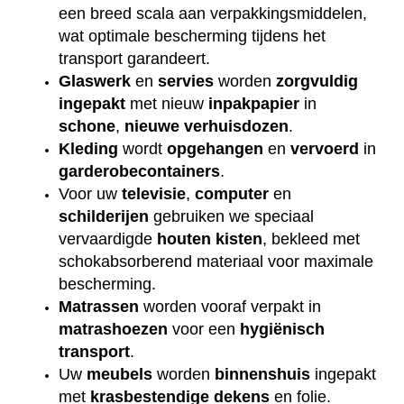
een breed scala aan verpakkingsmiddelen,
wat optimale bescherming tijdens het
transport garandeert.
Glaswerk
en
servies
worden
zorgvuldig
ingepakt
met nieuw
inpakpapier
in
schone
,
nieuwe
verhuisdozen
.
Kleding
wordt
opgehangen
en
vervoerd
in
garderobecontainers
.
Voor uw
televisie
,
computer
en
schilderijen
gebruiken we speciaal
vervaardigde
houten
kisten
, bekleed met
schokabsorberend materiaal voor maximale
bescherming.
Matrassen
worden vooraf verpakt in
matrashoezen
voor een
hygiënisch
transport
.
Uw
meubels
worden
binnenshuis
ingepakt
met
krasbestendige
dekens
en folie.