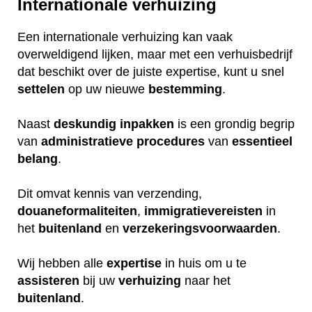
Internationale verhuizing
Een internationale verhuizing kan vaak
overweldigend lijken, maar met een verhuisbedrijf
dat beschikt over de juiste expertise, kunt u snel
settelen
op uw nieuwe
bestemming
.
Naast
deskundig
inpakken
is een grondig begrip
van
administratieve
procedures
van
essentieel
belang
.
Dit omvat kennis van verzending,
douaneformaliteiten
,
immigratievereisten
in
het
buitenland
en
verzekeringsvoorwaarden
.
Wij hebben alle
expertise
in huis om u te
assisteren
bij uw
verhuizing
naar het
buitenland
.