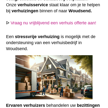
Onze
verhuisservice
staat klaar om je te helpen
bij
verhuizingen
binnen of naar
Woudsend.
ᐅ
Vraag nu vrijblijvend een verhuis offerte aan!
Een
stressvrije
verhuizing
is mogelijk met de
ondersteuning van een verhuisbedrijf in
Woudsend.
Ervaren
verhuizers
behandelen uw
bezittingen