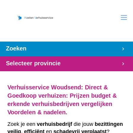
Zoeken
Selecteer provincie
Verhuisservice Woudsend: Direct &
Goedkoop verhuizen: Prijzen budget &
erkende verhuisbedrijven vergelijken
Voordelen & nadelen.
Zoek je een
verhuisbedrijf
die jouw
bezittingen
veilig
,
efficiënt
en
schadevrij
verplaatst
?