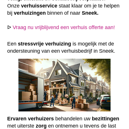
Onze
verhuisservice
staat klaar om je te helpen
bij
verhuizingen
binnen of naar
Sneek.
ᐅ
Vraag nu vrijblijvend een verhuis offerte aan!
Een
stressvrije
verhuizing
is mogelijk met de
ondersteuning van een verhuisbedrijf in Sneek.
Ervaren
verhuizers
behandelen uw
bezittingen
met uiterste
zorg
en ontnemen u tevens de last