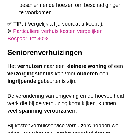
beschermende hoezen om beschadigingen
te voorkomen.
✅ TIP: ( Vergelijk altijd voordat u koopt ):
ᐅ
Particuliere verhuis kosten vergelijken |
Bespaar Tot 40%
Seniorenverhuizingen
Het
verhuizen
naar een
kleinere
woning
of een
verzorgingstehuis
kan voor
ouderen
een
ingrijpende
gebeurtenis zijn.
De verandering van omgeving en de hoeveelheid
werk die bij de verhuizing komt kijken, kunnen
veel
spanning
veroorzaken
.
Bij kostenverhuisservice verhuizers hebben we
ruime
ervaring
met
seniorenverhuizingen
.