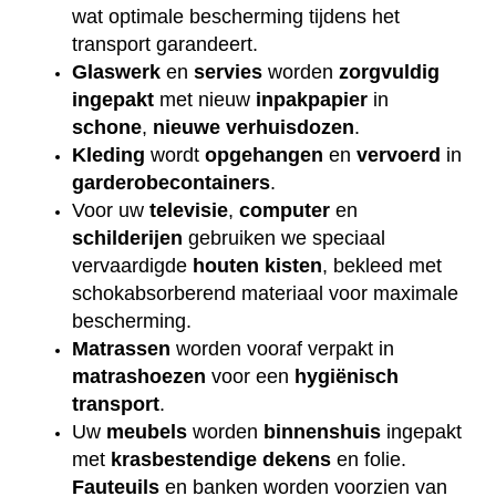
wat optimale bescherming tijdens het
transport garandeert.
Glaswerk
en
servies
worden
zorgvuldig
ingepakt
met nieuw
inpakpapier
in
schone
,
nieuwe
verhuisdozen
.
Kleding
wordt
opgehangen
en
vervoerd
in
garderobecontainers
.
Voor uw
televisie
,
computer
en
schilderijen
gebruiken we speciaal
vervaardigde
houten
kisten
, bekleed met
schokabsorberend materiaal voor maximale
bescherming.
Matrassen
worden vooraf verpakt in
matrashoezen
voor een
hygiënisch
transport
.
Uw
meubels
worden
binnenshuis
ingepakt
met
krasbestendige
dekens
en folie.
Fauteuils
en banken worden voorzien van