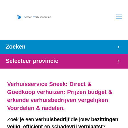
Zoeken
Selecteer provincie
Verhuisservice Sneek: Direct &
Goedkoop verhuizen: Prijzen budget &
erkende verhuisbedrijven vergelijken
Voordelen & nadelen.
Zoek je een
verhuisbedrijf
die jouw
bezittingen
veilig
,
efficiënt
en
schadevrij
verplaatst
?