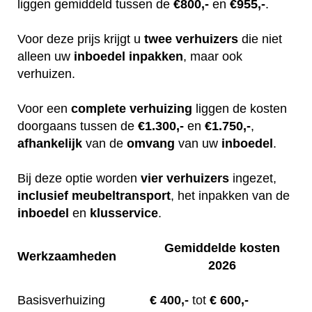
liggen gemiddeld tussen de
€800,-
en
€955,-
.
Voor deze prijs krijgt u
twee
verhuizers
die niet
alleen uw
inboedel
inpakken
, maar ook
verhuizen.
Voor een
complete
verhuizing
liggen de kosten
doorgaans tussen de
€1.300,-
en
€1.750,-
,
afhankelijk
van de
omvang
van uw
inboedel
.
Bij deze optie worden
vier
verhuizers
ingezet,
inclusief
meubeltransport
, het inpakken van de
inboedel
en
klusservice
.
Gemiddelde kosten
Werkzaamheden
2026
Basisverhuizing
€
400,-
tot
€ 600,-