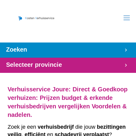
Zoeken
Selecteer provincie
Verhuisservice Joure: Direct & Goedkoop
verhuizen: Prijzen budget & erkende
verhuisbedrijven vergelijken Voordelen &
nadelen.
Zoek je een
verhuisbedrijf
die jouw
bezittingen
veilig
,
efficiënt
en
schadevrij
verplaatst
?