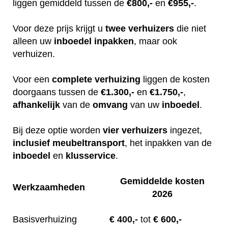
liggen gemiddeld tussen de
€800,-
en
€955,-
.
Voor deze prijs krijgt u
twee
verhuizers
die niet
alleen uw
inboedel
inpakken
, maar ook
verhuizen.
Voor een
complete
verhuizing
liggen de kosten
doorgaans tussen de
€1.300,-
en
€1.750,-
,
afhankelijk
van de
omvang
van uw
inboedel
.
Bij deze optie worden
vier
verhuizers
ingezet,
inclusief
meubeltransport
, het inpakken van de
inboedel
en
klusservice
.
Gemiddelde kosten
Werkzaamheden
2026
Basisverhuizing
€
400,-
tot
€ 600,-