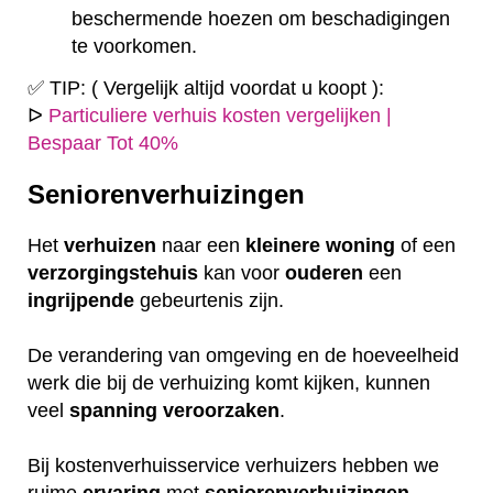
beschermende hoezen om beschadigingen
te voorkomen.
✅ TIP: ( Vergelijk altijd voordat u koopt ):
ᐅ
Particuliere verhuis kosten vergelijken |
Bespaar Tot 40%
Seniorenverhuizingen
Het
verhuizen
naar een
kleinere
woning
of een
verzorgingstehuis
kan voor
ouderen
een
ingrijpende
gebeurtenis zijn.
De verandering van omgeving en de hoeveelheid
werk die bij de verhuizing komt kijken, kunnen
veel
spanning
veroorzaken
.
Bij kostenverhuisservice verhuizers hebben we
ruime
ervaring
met
seniorenverhuizingen
.