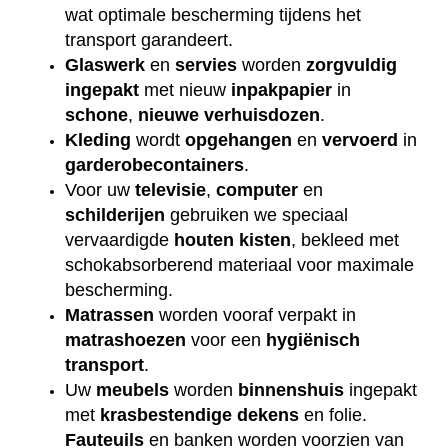
wat optimale bescherming tijdens het
transport garandeert.
Glaswerk
en
servies
worden
zorgvuldig
ingepakt
met nieuw
inpakpapier
in
schone
,
nieuwe
verhuisdozen
.
Kleding
wordt
opgehangen
en
vervoerd
in
garderobecontainers
.
Voor uw
televisie
,
computer
en
schilderijen
gebruiken we speciaal
vervaardigde
houten
kisten
, bekleed met
schokabsorberend materiaal voor maximale
bescherming.
Matrassen
worden vooraf verpakt in
matrashoezen
voor een
hygiënisch
transport
.
Uw
meubels
worden
binnenshuis
ingepakt
met
krasbestendige
dekens
en folie.
Fauteuils
en banken worden voorzien van