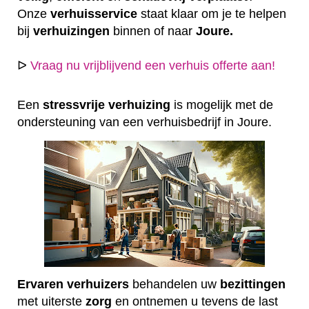
Onze
verhuisservice
staat klaar om je te helpen
bij
verhuizingen
binnen of naar
Joure.
ᐅ
Vraag nu vrijblijvend een verhuis offerte aan!
Een
stressvrije
verhuizing
is mogelijk met de
ondersteuning van een verhuisbedrijf in Joure.
Ervaren
verhuizers
behandelen uw
bezittingen
met uiterste
zorg
en ontnemen u tevens de last