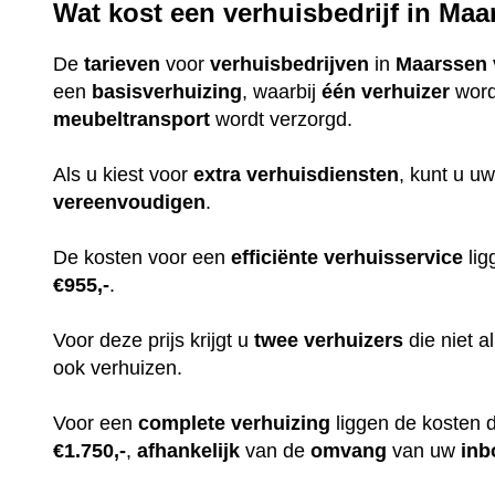
Wat kost een verhuisbedrijf in Ma
De
tarieven
voor
verhuisbedrijven
in
Maarssen
een
basisverhuizing
, waarbij
één
verhuizer
word
meubeltransport
wordt verzorgd.
Als u kiest voor
extra
verhuisdiensten
, kunt u uw
vereenvoudigen
.
De kosten voor een
efficiënte
verhuisservice
lig
€955,-
.
Voor deze prijs krijgt u
twee
verhuizers
die niet 
ook verhuizen.
Voor een
complete
verhuizing
liggen de kosten 
€1.750,-
,
afhankelijk
van de
omvang
van uw
inb