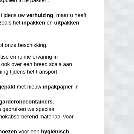
 spullen in te pakken.
tijdens uw
verhuizing
, maar u heeft
zoals het
inpakken
en
uitpakken
ot onze beschikking.
tise en ruime ervaring in
 ook over een breed scala aan
ng tijdens het transport
gepakt
met nieuw
inpakpapier
in
garderobecontainers
.
n
gebruiken we speciaal
chokabsorberend materiaal voor
hoezen
voor een
hygiënisch