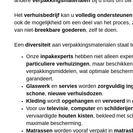
andere
verpakkingsmaterialen
bij u thuis om uw
Het
verhuisbedrijf
kan u
volledig
ondersteunen
ook de mogelijkheid om een deel van het proces, 
van niet-
breekbare
goederen
, zelf te doen.
Een
diversiteit
aan verpakkingsmaterialen staat t
Onze
inpakexperts
hebben niet alleen exper
particuliere
verhuizingen
, maar beschikken
verpakkingsmiddelen, wat optimale beschermi
garandeert.
Glaswerk
en
servies
worden
zorgvuldig
in
schone
,
nieuwe
verhuisdozen
.
Kleding
wordt
opgehangen
en
vervoerd
in
Voor uw
televisie
,
computer
en
schilderije
vervaardigde
houten
kisten
, bekleed met s
maximale bescherming.
Matrassen
worden vooraf verpakt in
matras