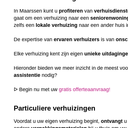
In Maarssen kunt u
profiteren
van
verhuisdiens
gaat om een verhuizing naar een
seniorenwonin
zelfs een
lokale
verhuizing
naar een ander huis i
De expertise van
ervaren
verhuizers
is van
onsc
Elke verhuizing kent zijn eigen
unieke
uitdaging
Hieronder bieden we meer inzicht in de meest vo
assistentie
nodig?
ᐅ Begin nu met uw
gratis offerteaanvraag!
Particuliere verhuizingen
Voordat u uw eigen verhuizing begint,
ontvangt