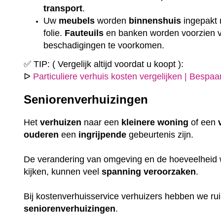
transport
.
Uw
meubels
worden
binnenshuis
ingepakt
folie.
Fauteuils
en banken worden voorzien
beschadigingen te voorkomen.
✅ TIP: ( Vergelijk altijd voordat u koopt ):
ᐅ
Particuliere verhuis kosten vergelijken | Bespa
Seniorenverhuizingen
Het
verhuizen
naar een
kleinere
woning
of een
ouderen
een
ingrijpende
gebeurtenis zijn.
De verandering van omgeving en de hoeveelheid w
kijken, kunnen veel
spanning
veroorzaken
.
Bij kostenverhuisservice verhuizers hebben we r
seniorenverhuizingen
.