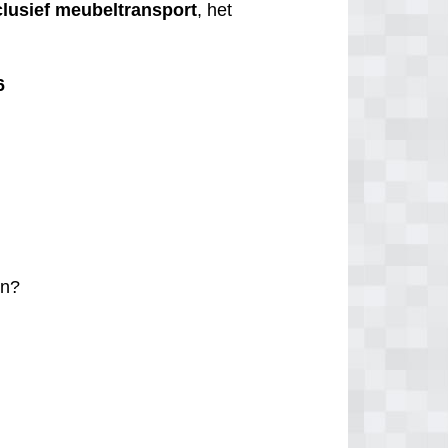
clusief
meubeltransport
, het
6
n?