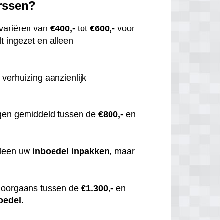
arssen?
variëren van
€400,-
tot
€600,-
voor
t ingezet en alleen
 verhuizing aanzienlijk
gen gemiddeld tussen de
€800,-
en
alleen uw
inboedel
inpakken
, maar
doorgaans tussen de
€1.300,-
en
oedel
.