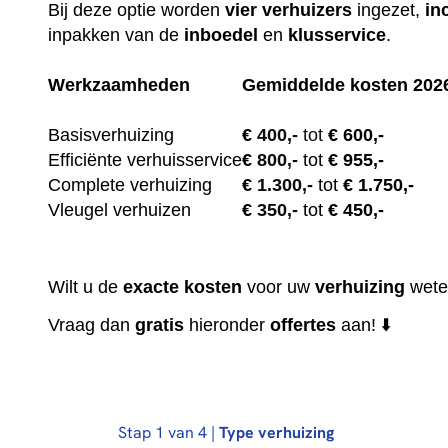
Bij deze optie worden
vier
verhuizers
ingezet,
in
inpakken van de
inboedel
en
klusservice
.
Werkzaamheden
Gemiddelde kosten 202
Basisverhuizing
€
400,-
tot
€ 600,-
Efficiënte verhuisservice
€
800,-
tot
€ 955,-
Complete verhuizing
€
1.300,-
tot
€ 1.750,-
Vleugel verhuizen
€
350,-
tot
€ 450,-
Wilt u de
exacte
kosten
voor uw
verhuizing
wete
Vraag dan
gratis
hieronder
offertes
aan! ⬇️