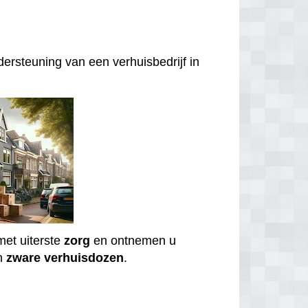
ersteuning van een verhuisbedrijf in
et uiterste
zorg
en ontnemen u
n
zware
verhuisdozen
.