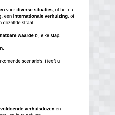
ten
voor
diverse
situaties
, of het nu
g
, een
internationale
verhuizing
, of
n dezelfde straat.
hatbare
waarde
bij elke stap.
en
.
orkomende scenario's. Heeft u
u
voldoende
verhuisdozen
en