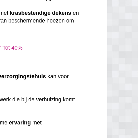
 met
krasbestendige
dekens
en
 van beschermende hoezen om
ar Tot 40%
verzorgingstehuis
kan voor
erk die bij de verhuizing komt
uime
ervaring
met