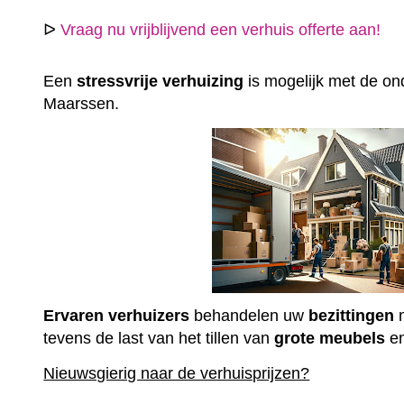
ᐅ
Vraag nu vrijblijvend een verhuis offerte aan!
Een
stressvrije
verhuizing
is mogelijk met de ond
Maarssen.
Ervaren
verhuizers
behandelen uw
bezittingen
m
tevens de last van het tillen van
grote
meubels
e
Nieuwsgierig naar de verhuisprijzen?