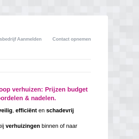
sbedrijf Aanmelden
Contact opnemen
oop verhuizen: Prijzen budget
oordelen & nadelen.
veilig
,
efficiënt
en
schadevrij
bij
verhuizingen
binnen of naar